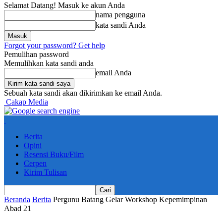
Selamat Datang! Masuk ke akun Anda
nama pengguna
kata sandi Anda
Forgot your password? Get help
Pemulihan password
Memulihkan kata sandi anda
email Anda
Sebuah kata sandi akan dikirimkan ke email Anda.
Cakap Media
Berita
Opini
Resensi Buku/Film
Cerpen
Kirim Tulisan
Beranda
Berita
Pergunu Batang Gelar Workshop Kepemimpinan
Abad 21