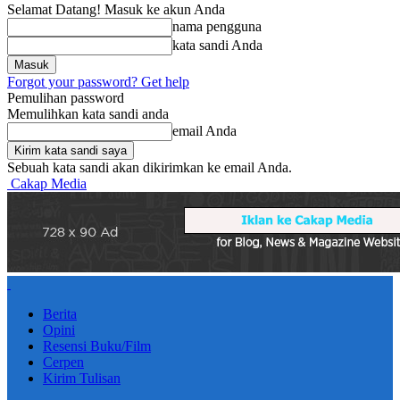
Selamat Datang! Masuk ke akun Anda
nama pengguna
kata sandi Anda
Forgot your password? Get help
Pemulihan password
Memulihkan kata sandi anda
email Anda
Sebuah kata sandi akan dikirimkan ke email Anda.
Cakap Media
Berita
Opini
Resensi Buku/Film
Cerpen
Kirim Tulisan