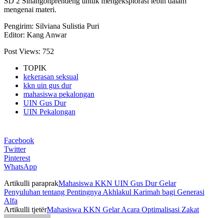
SD 2 Sinangohprendeng untuk mengeksplorasi lebih dalam
mengenai materi.
Pengirim: Silviana Sulistia Puri
Editor: Kang Anwar
Post Views:
752
TOPIK
kekerasan seksual
kkn uin gus dur
mahasiswa pekalongan
UIN Gus Dur
UIN Pekalongan
Facebook
Twitter
Pinterest
WhatsApp
Artikulli paraprak
Mahasiswa KKN UIN Gus Dur Gelar
Penyuluhan tentang Pentingnya Akhlakul Karimah bagi Generasi
Alfa
Artikulli tjetër
Mahasiswa KKN Gelar Acara Optimalisasi Zakat