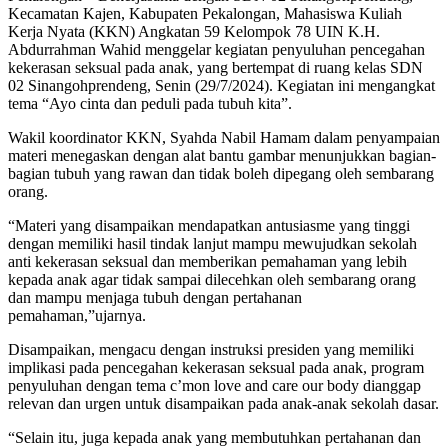
Kecamatan Kajen, Kabupaten Pekalongan, Mahasiswa Kuliah
Kerja Nyata (KKN) Angkatan 59 Kelompok 78 UIN K.H.
Abdurrahman Wahid menggelar kegiatan penyuluhan pencegahan
kekerasan seksual pada anak, yang bertempat di ruang kelas SDN
02 Sinangohprendeng, Senin (29/7/2024). Kegiatan ini mengangkat
tema “Ayo cinta dan peduli pada tubuh kita”.
Wakil koordinator KKN, Syahda Nabil Hamam dalam penyampaian
materi menegaskan dengan alat bantu gambar menunjukkan bagian-
bagian tubuh yang rawan dan tidak boleh dipegang oleh sembarang
orang.
“Materi yang disampaikan mendapatkan antusiasme yang tinggi
dengan memiliki hasil tindak lanjut mampu mewujudkan sekolah
anti kekerasan seksual dan memberikan pemahaman yang lebih
kepada anak agar tidak sampai dilecehkan oleh sembarang orang
dan mampu menjaga tubuh dengan pertahanan
pemahaman,”ujarnya.
Disampaikan, mengacu dengan instruksi presiden yang memiliki
implikasi pada pencegahan kekerasan seksual pada anak, program
penyuluhan dengan tema c’mon love and care our body dianggap
relevan dan urgen untuk disampaikan pada anak-anak sekolah dasar.
“Selain itu, juga kepada anak yang membutuhkan pertahanan dan