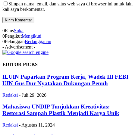
Simpan nama, email, dan situs web saya di browser ini untuk lain
kali saya berkomentar.
0
Fans
Suka
0
Pengikut
Mengikuti
0
Pelanggan
Berlangganan
- Advertisement -
EDITOR PICKS
ILUIN Paparkan Program Kerja, Wadek III FEBI
UIN Gus Dur Nyatakan Dukungan Penuh
Redaksi
-
Juli 29, 2026
Mahasiswa UNDIP Tunjukkan Kreativitas:
Restorasi Sampah Plastik Menjadi Karya Unik
Redaksi
-
Agustus 11, 2024