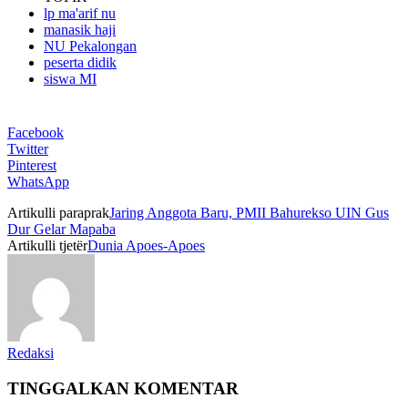
lp ma'arif nu
manasik haji
NU Pekalongan
peserta didik
siswa MI
Facebook
Twitter
Pinterest
WhatsApp
Artikulli paraprak
Jaring Anggota Baru, PMII Bahurekso UIN Gus
Dur Gelar Mapaba
Artikulli tjetër
Dunia Apoes-Apoes
Redaksi
TINGGALKAN KOMENTAR