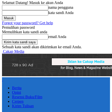
Selamat Datang! Masuk ke akun Anda
nama pengguna
kata sandi Anda
Forgot your password? Get help
Pemulihan password
Memulihkan kata sandi anda
email Anda
Sebuah kata sandi akan dikirimkan ke email Anda.
Cakap Media
Berita
Opini
Resensi Buku/Film
Cerpen
Kirim Tulisan