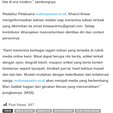
kita di era modern,” sambungnya.
Redaktur Pelaksana
nukotasantri.or.id
, Khairul Anwar
menginformasikan bahwa redaksi siap menerima tulisan terbaik
yang dikirimkan ke email kotasantrinu@gmail.com. Setiap
kontributor diharapkan mencantumkan identitas diri dan contact
personnya.
“Kami menerima berbagai ragam tulisan yang tersedia di rubrik
media online kami. Misal dapat berupa rilis berita, artikel terkait
dengan opini, biografi tokoh, maupun artikel yang berisi konten
keislaman seperti tausiyah, khutbah jum’at, hasil bahtsul masail
dan lain-lain. Mudah-mudahan dengan keterlibatan dan kolaborasi
warga,
nukotasantri.or.id
akan menjadi media yang berkembang.
Mari Jadilah bagian dari gerakan literasi yang mencerahkan!,”
pungkasnya. (MSA)
Post Views:
647
TOPIK
MEDIA DIGITAL
NAHDLIYIN
NUKOTASANTRI
PCNU PEKALONGAN