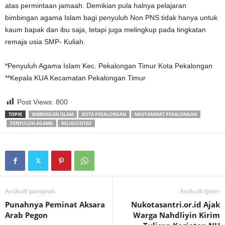
atas permintaan jamaah. Demikian pula halnya pelajaran
bimbingan agama Islam bagi penyuluh Non PNS tidak hanya untuk
kaum bapak dan ibu saja, tetapi juga melingkup pada tingkatan
remaja usia SMP- Kuliah.
*Penyuluh Agama Islam Kec. Pekalongan Timur Kota Pekalongan
**Kepala KUA Kecamatan Pekalongan Timur
Post Views:
800
TOPIK
BIMBINGAN ISLAM
KOTA PEKALONGAN
MASYARAKAT PEKALONGAN
PENYULUH AGAMA
RELIGIUSITAS
Artikulli paraprak
Artikulli tjetër
Punahnya Peminat Aksara
Nukotasantri.or.id Ajak
Arab Pegon
Warga Nahdliyin Kirim