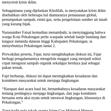
menyoroti krisis iklim.
Sebagaimana yang dijelaskan Kholifah, ia menyatakan krisis iklim
disebabkan oleh beberapa hal diantaranya pemanasan global,
penumpukan sampah, emisi gas, serta pengelolaan sumber air tanah
yang kurang bijak.
Narasumber Faisal kemudian menambahi, ia menyinggung bahwa
warga Kota Pekalongan perlu waspada setelah banjir bandang dan
longsor melanda dataran tinggi Kabupaten Pekalongan, ia
menyebutnya Pekalongan lantai 2.
Perwakilan peserta, Fajar, turut menghidupkan diskusi ini, Fajar
berbagi pengalamannya mengelola maggot yang menjadi solusi
cepat mengurai sampah organik sekaligus berdaya jual sebagai
pakan ternak.
Fajri berharap, diskusi ini dapat meningkatkan kesadaran dan
komitmen masyarakat untuk menjaga lingkungan
“Harapan dari acara haul ini, bertambahnya kesadaran masyarakat
tentang pentingnya menjaga lingkungan, dan juga komitmen
bersama serta aksi nyata untuk merawat lingkungan, khususnya di
Pekalongan.”
Turut hadir pula tokoh agama Islam Gus Mahmud Mansur,