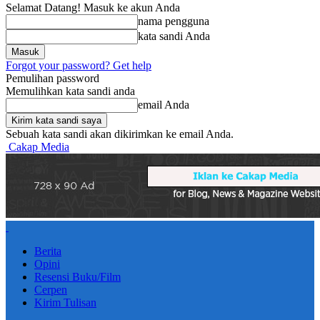
Selamat Datang! Masuk ke akun Anda
nama pengguna
kata sandi Anda
Forgot your password? Get help
Pemulihan password
Memulihkan kata sandi anda
email Anda
Sebuah kata sandi akan dikirimkan ke email Anda.
Cakap Media
Berita
Opini
Resensi Buku/Film
Cerpen
Kirim Tulisan