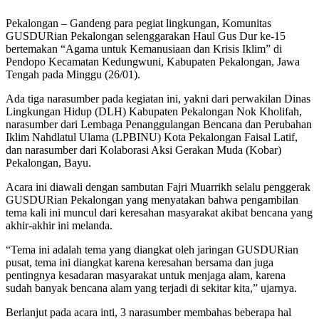
Pekalongan – Gandeng para pegiat lingkungan, Komunitas
GUSDURian Pekalongan selenggarakan Haul Gus Dur ke-15
bertemakan “Agama untuk Kemanusiaan dan Krisis Iklim” di
Pendopo Kecamatan Kedungwuni, Kabupaten Pekalongan, Jawa
Tengah pada Minggu (26/01).
Ada tiga narasumber pada kegiatan ini, yakni dari perwakilan Dinas
Lingkungan Hidup (DLH) Kabupaten Pekalongan Nok Kholifah,
narasumber dari Lembaga Penanggulangan Bencana dan Perubahan
Iklim Nahdlatul Ulama (LPBINU) Kota Pekalongan Faisal Latif,
dan narasumber dari Kolaborasi Aksi Gerakan Muda (Kobar)
Pekalongan, Bayu.
Acara ini diawali dengan sambutan Fajri Muarrikh selalu penggerak
GUSDURian Pekalongan yang menyatakan bahwa pengambilan
tema kali ini muncul dari keresahan masyarakat akibat bencana yang
akhir-akhir ini melanda.
“Tema ini adalah tema yang diangkat oleh jaringan GUSDURian
pusat, tema ini diangkat karena keresahan bersama dan juga
pentingnya kesadaran masyarakat untuk menjaga alam, karena
sudah banyak bencana alam yang terjadi di sekitar kita,” ujarnya.
Berlanjut pada acara inti, 3 narasumber membahas beberapa hal