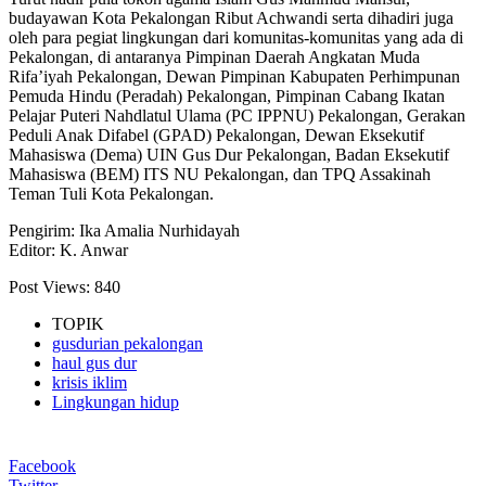
budayawan Kota Pekalongan Ribut Achwandi serta dihadiri juga
oleh para pegiat lingkungan dari komunitas-komunitas yang ada di
Pekalongan, di antaranya Pimpinan Daerah Angkatan Muda
Rifa’iyah Pekalongan, Dewan Pimpinan Kabupaten Perhimpunan
Pemuda Hindu (Peradah) Pekalongan, Pimpinan Cabang Ikatan
Pelajar Puteri Nahdlatul Ulama (PC IPPNU) Pekalongan, Gerakan
Peduli Anak Difabel (GPAD) Pekalongan, Dewan Eksekutif
Mahasiswa (Dema) UIN Gus Dur Pekalongan, Badan Eksekutif
Mahasiswa (BEM) ITS NU Pekalongan, dan TPQ Assakinah
Teman Tuli Kota Pekalongan.
Pengirim: Ika Amalia Nurhidayah
Editor: K. Anwar
Post Views:
840
TOPIK
gusdurian pekalongan
haul gus dur
krisis iklim
Lingkungan hidup
Facebook
Twitter