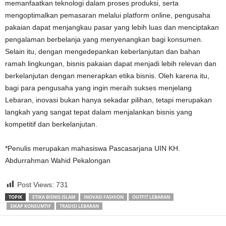
memanfaatkan teknologi dalam proses produksi, serta
mengoptimalkan pemasaran melalui platform online, pengusaha
pakaian dapat menjangkau pasar yang lebih luas dan menciptakan
pengalaman berbelanja yang menyenangkan bagi konsumen.
Selain itu, dengan mengedepankan keberlanjutan dan bahan
ramah lingkungan, bisnis pakaian dapat menjadi lebih relevan dan
berkelanjutan dengan menerapkan etika bisnis. Oleh karena itu,
bagi para pengusaha yang ingin meraih sukses menjelang
Lebaran, inovasi bukan hanya sekadar pilihan, tetapi merupakan
langkah yang sangat tepat dalam menjalankan bisnis yang
kompetitif dan berkelanjutan.
*Penulis merupakan mahasiswa Pascasarjana UIN KH.
Abdurrahman Wahid Pekalongan
Post Views:
731
TOPIK
ETIKA BISNIS ISLAM
INOVASI FASHION
OUTFIT LEBARAN
SIKAP KONSUMTIF
TRADISI LEBARAN