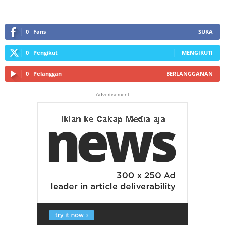
0
Fans
SUKA
0
Pengikut
MENGIKUTI
0
Pelanggan
BERLANGGANAN
- Advertisement -