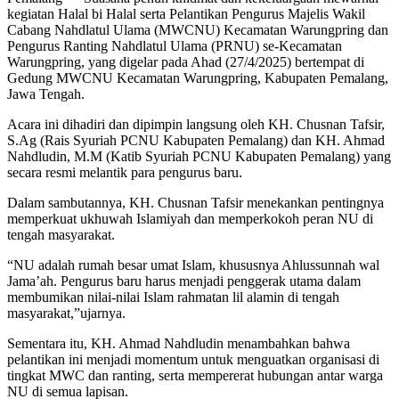
kegiatan Halal bi Halal serta Pelantikan Pengurus Majelis Wakil
Cabang Nahdlatul Ulama (MWCNU) Kecamatan Warungpring dan
Pengurus Ranting Nahdlatul Ulama (PRNU) se-Kecamatan
Warungpring, yang digelar pada Ahad (27/4/2025) bertempat di
Gedung MWCNU Kecamatan Warungpring, Kabupaten Pemalang,
Jawa Tengah.
Acara ini dihadiri dan dipimpin langsung oleh KH. Chusnan Tafsir,
S.Ag (Rais Syuriah PCNU Kabupaten Pemalang) dan KH. Ahmad
Nahdludin, M.M (Katib Syuriah PCNU Kabupaten Pemalang) yang
secara resmi melantik para pengurus baru.
Dalam sambutannya, KH. Chusnan Tafsir menekankan pentingnya
memperkuat ukhuwah Islamiyah dan memperkokoh peran NU di
tengah masyarakat.
“NU adalah rumah besar umat Islam, khususnya Ahlussunnah wal
Jama’ah. Pengurus baru harus menjadi penggerak utama dalam
membumikan nilai-nilai Islam rahmatan lil alamin di tengah
masyarakat,”ujarnya.
Sementara itu, KH. Ahmad Nahdludin menambahkan bahwa
pelantikan ini menjadi momentum untuk menguatkan organisasi di
tingkat MWC dan ranting, serta mempererat hubungan antar warga
NU di semua lapisan.