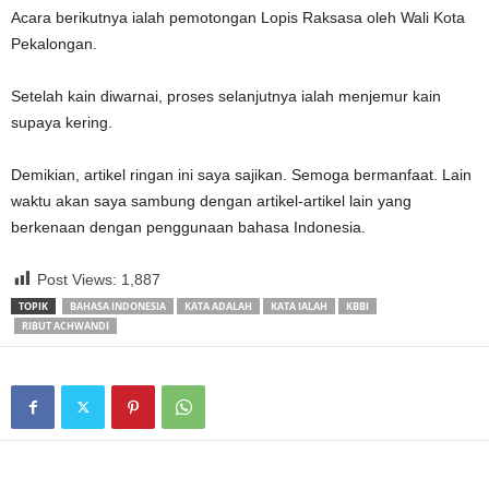
Acara berikutnya ialah pemotongan Lopis Raksasa oleh Wali Kota
Pekalongan.
Setelah kain diwarnai, proses selanjutnya ialah menjemur kain
supaya kering.
Demikian, artikel ringan ini saya sajikan. Semoga bermanfaat. Lain
waktu akan saya sambung dengan artikel-artikel lain yang
berkenaan dengan penggunaan bahasa Indonesia.
Post Views:
1,887
TOPIK
BAHASA INDONESIA
KATA ADALAH
KATA IALAH
KBBI
RIBUT ACHWANDI