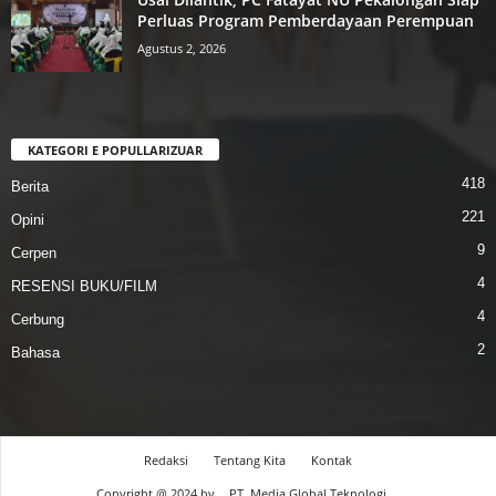
Perluas Program Pemberdayaan Perempuan
Agustus 2, 2026
KATEGORI E POPULLARIZUAR
418
Berita
221
Opini
9
Cerpen
4
RESENSI BUKU/FILM
4
Cerbung
2
Bahasa
Redaksi
Tentang Kita
Kontak
Copyright @ 2024 by.
PT. Media Global Teknologi.