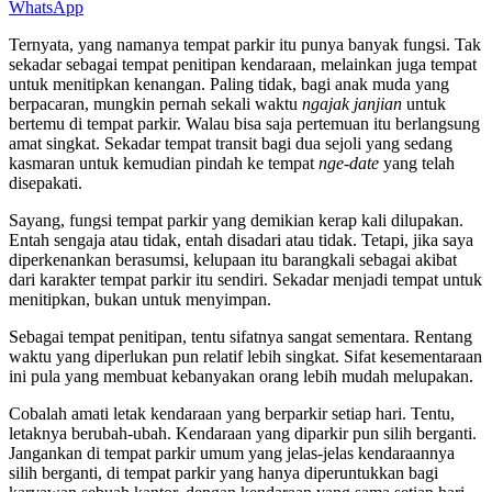
WhatsApp
Ternyata, yang namanya tempat parkir itu punya banyak fungsi. Tak
sekadar sebagai tempat penitipan kendaraan, melainkan juga tempat
untuk menitipkan kenangan. Paling tidak, bagi anak muda yang
berpacaran, mungkin pernah sekali waktu
ngajak janjian
untuk
bertemu di tempat parkir. Walau bisa saja pertemuan itu berlangsung
amat singkat. Sekadar tempat transit bagi dua sejoli yang sedang
kasmaran untuk kemudian pindah ke tempat
nge-date
yang telah
disepakati.
Sayang, fungsi tempat parkir yang demikian kerap kali dilupakan.
Entah sengaja atau tidak, entah disadari atau tidak. Tetapi, jika saya
diperkenankan berasumsi, kelupaan itu barangkali sebagai akibat
dari karakter tempat parkir itu sendiri. Sekadar menjadi tempat untuk
menitipkan, bukan untuk menyimpan.
Sebagai tempat penitipan, tentu sifatnya sangat sementara. Rentang
waktu yang diperlukan pun relatif lebih singkat. Sifat kesementaraan
ini pula yang membuat kebanyakan orang lebih mudah melupakan.
Cobalah amati letak kendaraan yang berparkir setiap hari. Tentu,
letaknya berubah-ubah. Kendaraan yang diparkir pun silih berganti.
Jangankan di tempat parkir umum yang jelas-jelas kendaraannya
silih berganti, di tempat parkir yang hanya diperuntukkan bagi