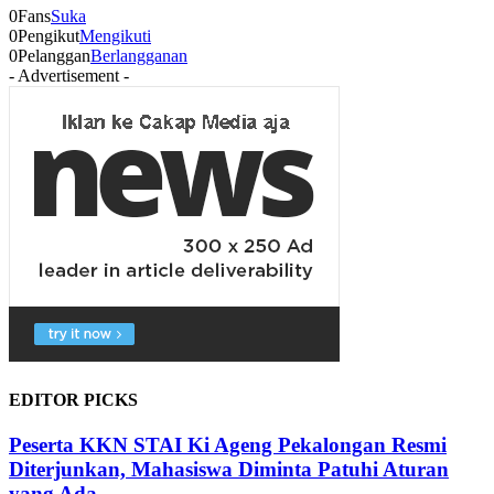
0
Fans
Suka
0
Pengikut
Mengikuti
0
Pelanggan
Berlangganan
- Advertisement -
EDITOR PICKS
Peserta KKN STAI Ki Ageng Pekalongan Resmi
Diterjunkan, Mahasiswa Diminta Patuhi Aturan
yang Ada...