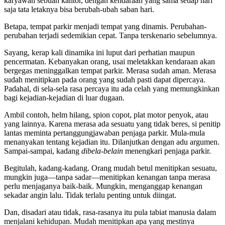
karyawan sebuah kantor, dengan kendaraan yang sama setiap hari
saja tata letaknya bisa berubah-ubah saban hari.
Betapa, tempat parkir menjadi tempat yang dinamis. Perubahan-
perubahan terjadi sedemikian cepat. Tanpa terskenario sebelumnya.
Sayang, kerap kali dinamika ini luput dari perhatian maupun
pencermatan. Kebanyakan orang, usai meletakkan kendaraan akan
bergegas meninggalkan tempat parkir. Merasa sudah aman. Merasa
sudah menitipkan pada orang yang sudah pasti dapat dipercaya.
Padahal, di sela-sela rasa percaya itu ada celah yang memungkinkan
bagi kejadian-kejadian di luar dugaan.
Ambil contoh, helm hilang, spion copot, plat motor penyok, atau
yang lainnya. Karena merasa ada sesuatu yang tidak beres, si penitip
lantas meminta pertanggungjawaban penjaga parkir. Mula-mula
menanyakan tentang kejadian itu. Dilanjutkan dengan adu argumen.
Sampai-sampai, kadang
dibela-belain
menengkari penjaga parkir.
Begitulah, kadang-kadang. Orang mudah betul menitipkan sesuatu,
mungkin juga—tanpa sadar—menitipkan kenangan tanpa merasa
perlu menjaganya baik-baik. Mungkin, menganggap kenangan
sekadar angin lalu. Tidak terlalu penting untuk diingat.
Dan, disadari atau tidak, rasa-rasanya itu pula tabiat manusia dalam
menjalani kehidupan. Mudah menitipkan apa yang mestinya