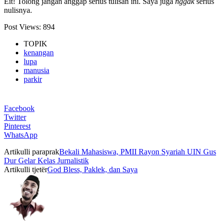
Eit! Tolong jangan anggap serius tulisan ini. Saya juga
nggak
serius
nulisnya.
Post Views:
894
TOPIK
kenangan
lupa
manusia
parkir
Facebook
Twitter
Pinterest
WhatsApp
Artikulli paraprak
Bekali Mahasiswa, PMII Rayon Syariah UIN Gus
Dur Gelar Kelas Jurnalistik
Artikulli tjetër
God Bless, Paklek, dan Saya