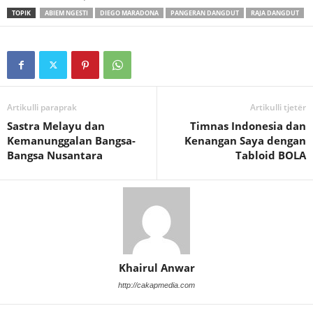
TOPIK
ABIEM NGESTI
DIEGO MARADONA
PANGERAN DANGDUT
RAJA DANGDUT
Artikulli paraprak
Artikulli tjetër
Sastra Melayu dan
Timnas Indonesia dan
Kemanunggalan Bangsa-
Kenangan Saya dengan
Bangsa Nusantara
Tabloid BOLA
Khairul Anwar
http://cakapmedia.com