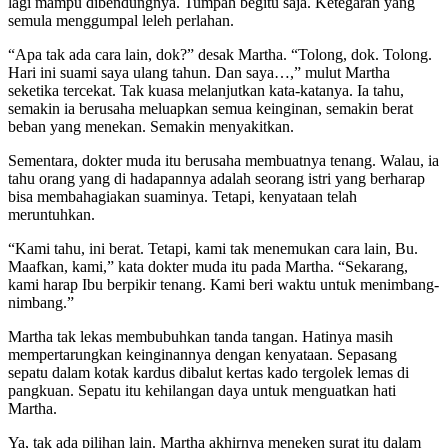
lagi mampu dibendungnya. Tumpah begitu saja. Ketegaran yang
semula menggumpal leleh perlahan.
“Apa tak ada cara lain, dok?” desak Martha. “Tolong, dok. Tolong.
Hari ini suami saya ulang tahun. Dan saya…,” mulut Martha
seketika tercekat. Tak kuasa melanjutkan kata-katanya. Ia tahu,
semakin ia berusaha meluapkan semua keinginan, semakin berat
beban yang menekan. Semakin menyakitkan.
Sementara, dokter muda itu berusaha membuatnya tenang. Walau, ia
tahu orang yang di hadapannya adalah seorang istri yang berharap
bisa membahagiakan suaminya. Tetapi, kenyataan telah
meruntuhkan.
“Kami tahu, ini berat. Tetapi, kami tak menemukan cara lain, Bu.
Maafkan, kami,” kata dokter muda itu pada Martha. “Sekarang,
kami harap Ibu berpikir tenang. Kami beri waktu untuk menimbang-
nimbang.”
Martha tak lekas membubuhkan tanda tangan. Hatinya masih
mempertarungkan keinginannya dengan kenyataan. Sepasang
sepatu dalam kotak kardus dibalut kertas kado tergolek lemas di
pangkuan. Sepatu itu kehilangan daya untuk menguatkan hati
Martha.
Ya, tak ada pilihan lain. Martha akhirnya meneken surat itu dalam