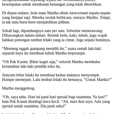
kesempatan untuk menikmati kenangan yang telah ditorehkan.
Di depan etalase, bola mata Martha sibuk mencermati sepatu-sepatu
yang berjajar rapi. Mereka seolah berbicara, merayu Martha. Tetapi,
ia tak mau buru-buru menjatuhkan pilihan.
Sekali lagi, dipandangnya satu per satu. Sebentar menerawang.
Dibayangkan dalam-dalam. Bentuk betis, kaki, tubuh, juga wajah
bahkan potongan rambut lelaki yang ia cintai. Juga sepatu bututnya.
“Memang nggak gampang memilih itu,” suara ramah laki-laki
separuh baya itu membuat tubuh Martha terperanjat.
“Oh Pak Kasim. Bikin kaget saja,” seloroh Martha membalas
keramahan laki-laki pemilik toko itu.
Senyum lebar lelaki itu membuat kedua matanya menyempit.
Hampir memejam. Lalu lembut lelaki itu bertanya, “Untuk Martha?”
Martha menggeleng.
“Oh, saya tahu. Hari ini pasti hari spesial bagi suamimu. Ya kan?”
kata Pak Kasim diselingi tawa kecil. “Ah, mari ikut saya. Ada yang
spesial untuk suamimu. Dia pasti suka!”