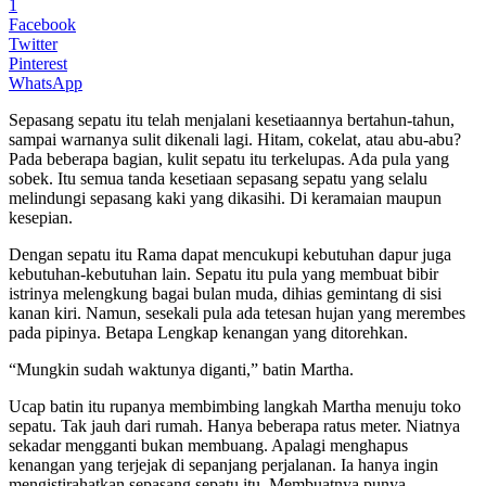
1
Facebook
Twitter
Pinterest
WhatsApp
Sepasang sepatu itu telah menjalani kesetiaannya bertahun-tahun,
sampai warnanya sulit dikenali lagi. Hitam, cokelat, atau abu-abu?
Pada beberapa bagian, kulit sepatu itu terkelupas. Ada pula yang
sobek. Itu semua tanda kesetiaan sepasang sepatu yang selalu
melindungi sepasang kaki yang dikasihi. Di keramaian maupun
kesepian.
Dengan sepatu itu Rama dapat mencukupi kebutuhan dapur juga
kebutuhan-kebutuhan lain. Sepatu itu pula yang membuat bibir
istrinya melengkung bagai bulan muda, dihias gemintang di sisi
kanan kiri. Namun, sesekali pula ada tetesan hujan yang merembes
pada pipinya. Betapa Lengkap kenangan yang ditorehkan.
“Mungkin sudah waktunya diganti,” batin Martha.
Ucap batin itu rupanya membimbing langkah Martha menuju toko
sepatu. Tak jauh dari rumah. Hanya beberapa ratus meter. Niatnya
sekadar mengganti bukan membuang. Apalagi menghapus
kenangan yang terjejak di sepanjang perjalanan. Ia hanya ingin
mengistirahatkan sepasang sepatu itu. Membuatnya punya