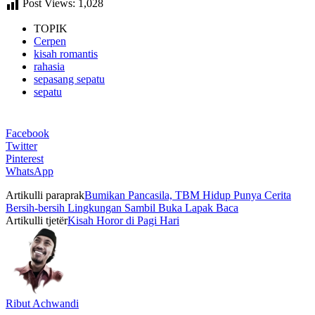
Post Views:
1,028
TOPIK
Cerpen
kisah romantis
rahasia
sepasang sepatu
sepatu
Facebook
Twitter
Pinterest
WhatsApp
Artikulli paraprak
Bumikan Pancasila, TBM Hidup Punya Cerita
Bersih-bersih Lingkungan Sambil Buka Lapak Baca
Artikulli tjetër
Kisah Horor di Pagi Hari
Ribut Achwandi