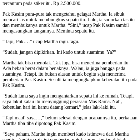
tercantum pada stiker itu. Rp 2.500.000.
Pak Kasim pura-pura tak mengetahui gelagat Martha. Ia sibuk
mencari tas untuk membungkus sepatu itu. Lalu, ia sodorkan tas itu
dan membukanya untuk Martha. “Sini,” ucap Pak Kasim sambil
mengasungkan tangannya. Meminta sepatu itu.
“Tapi, Pak….” ucap Martha ragu-ragu.
“Sudah, jangan dipikirkan. Ini kado untuk suamimu. Ya?”
Martha tak bisa menolak. Tak juga bisa menerima pemberian itu.
Ada beban berat dalam benaknya. Walau, ia juga bangga pada
suaminya. Tetapi, itu bukan alasan untuk begitu saja menerima
pemberian Pak Kasim. Sesulit ia mengungkapkan keberatan itu pada
Pak Kasim.
“Sudah lama saya ingin mengantarkan sepatu ini ke rumah. Tetapi,
saya takut kalau itu menyinggung perasaan Mas Rama. Nah,
kebetulan hari ini kamu datang kemari,” jelas laki-laki itu.
“Tapi maaf, saya…,” belum selesai dengan ucapannya itu, perkataan
Martha tiba-tiba dipotong Pak Kasim.
“Saya paham. Martha ingin memberi kado istimewa dari Martha
sendiri. Anggap saja ini pemberian untuk kamu. Jangan ditolak.