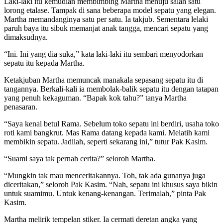
Laki-laki itu kemudian membimbing Martha menuju salah satu
lorong etalase. Tampak di sana beberapa model sepatu yang elegan.
Martha memandanginya satu per satu. Ia takjub. Sementara lelaki
paruh baya itu sibuk memanjat anak tangga, mencari sepatu yang
dimaksudnya.
“Ini. Ini yang dia suka,” kata laki-laki itu sembari menyodorkan
sepatu itu kepada Martha.
Ketakjuban Martha memuncak manakala sepasang sepatu itu di
tangannya. Berkali-kali ia membolak-balik sepatu itu dengan tatapan
yang penuh kekaguman. “Bapak kok tahu?” tanya Martha
penasaran.
“Saya kenal betul Rama. Sebelum toko sepatu ini berdiri, usaha toko
roti kami bangkrut. Mas Rama datang kepada kami. Melatih kami
membikin sepatu. Jadilah, seperti sekarang ini,” tutur Pak Kasim.
“Suami saya tak pernah cerita?” seloroh Martha.
“Mungkin tak mau menceritakannya. Toh, tak ada gunanya juga
diceritakan,” seloroh Pak Kasim. “Nah, sepatu ini khusus saya bikin
untuk suamimu. Untuk kenang-kenangan. Terimalah,” pinta Pak
Kasim.
Martha melirik tempelan stiker. Ia cermati deretan angka yang