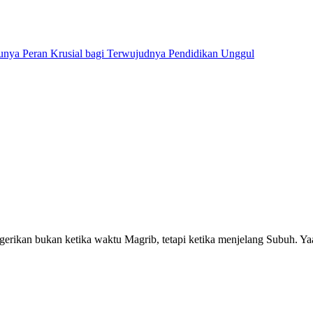
nya Peran Krusial bagi Terwujudnya Pendidikan Unggul
rikan bukan ketika waktu Magrib, tetapi ketika menjelang Subuh. Yaa l