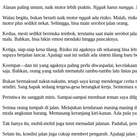
Alasan paling umum, naik motor lebih praktis.
Nggak
harus
nunggu
.
Walau begitu, bukan berarti naik motor
nggak
ada risiko. Malah, risi
motor plus sedikit nekat. Sehingga, bisa main serobot jalan orang.
Kedua, mesti sedikit bermuka tembok, terutama saat main serobot jal
malu. Bahkan, bisa bikin emosi mendaki hingga puncaknya.
Ketiga, siap-siap kena tilang. Risiko ini agaknya sih sekarang bisa le
supaya berjalan lancar. Apalagi saat ini sudah ada sistem tilang baru b
Keempat—dan ini yang agaknya paling perlu diwaspadai, kecelakaan. 
saja. Bahkan, orang yang sudah mematuhi rambu-rambu lalu lintas pu
Bukan bermaksud nakut-nakutin, tetapi saya kerap mendengar cerita t
sendiri. Sang bapak sedang tergesa-gesa berangkat kerja. Sementara s
Peristiwa itu sungguh miris. Sampai-sampai membuat teman saya dili
Semua orang tumpah di jalan. Melajukan kendaraan masing-masing d
moda angkutan barang. Memasang keranjang kiri-kanan. Ada pula ya
Tak hanya itu, mobil-mobil juga turut memadati jalanan. Padahal, p
Selain itu, kondisi jalan juga cukup memberi pengaruh. Apalagi jalan 