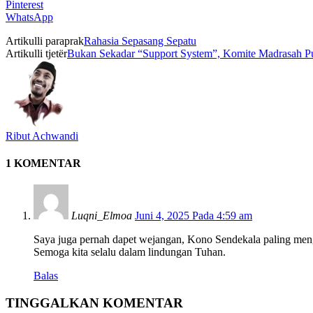
Pinterest
WhatsApp
Artikulli paraprak
Rahasia Sepasang Sepatu
Artikulli tjetër
Bukan Sekadar “Support System”, Komite Madrasah Pu
Ribut Achwandi
1 KOMENTAR
Luqni_Elmoa
Juni 4, 2025 Pada 4:59 am
Saya juga pernah dapet wejangan, Kono Sendekala paling menge
Semoga kita selalu dalam lindungan Tuhan.
Balas
TINGGALKAN KOMENTAR