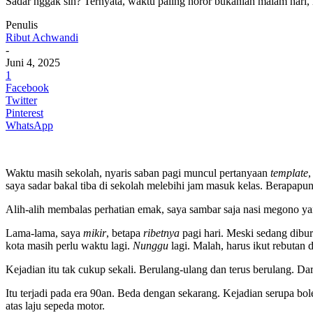
Sadar nggak sih? Ternyata, waktu paling horor bukanlah malam hari,
Penulis
Ribut Achwandi
-
Juni 4, 2025
1
Facebook
Twitter
Pinterest
WhatsApp
Waktu masih sekolah, nyaris saban pagi muncul pertanyaan
template
,
saya sadar bakal tiba di sekolah melebihi jam masuk kelas. Berapapun
Alih-alih membalas perhatian emak, saya sambar saja nasi megono ya
Lama-lama, saya
mikir
, betapa
ribetnya
pagi hari. Meski sedang dibu
kota masih perlu waktu lagi.
Nunggu
lagi. Malah, harus ikut rebutan
Kejadian itu tak cukup sekali. Berulang-ulang dan terus berulang. Dari 
Itu terjadi pada era 90an. Beda dengan sekarang. Kejadian serupa bol
atas laju sepeda motor.