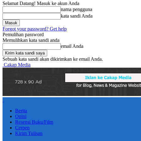
Selamat Datang! Masuk ke akun Anda
nama pengguna
kata sandi Anda
Forgot your password? Get help
Pemulihan password
Memulihkan kata sandi anda
email Anda
Sebuah kata sandi akan dikirimkan ke email Anda.
Cakap Media
Berita
Opini
Resensi Buku/Film
Cerpen
Kirim Tulisan