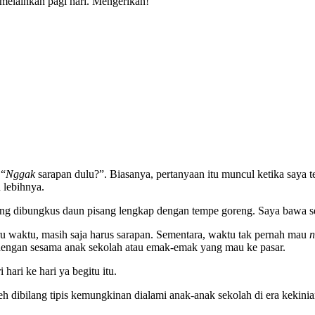
 melainkan pagi hari. Mengerikan!
 “
Nggak
sarapan dulu?”. Biasanya, pertanyaan itu muncul ketika saya 
 lebihnya.
ng dibungkus daun pisang lengkap dengan tempe goreng. Saya bawa seb
ru waktu, masih saja harus sarapan. Sementara, waktu tak pernah mau
n
 dengan sesama anak sekolah atau emak-emak yang mau ke pasar.
hari ke hari ya begitu itu.
eh dibilang tipis kemungkinan dialami anak-anak sekolah di era kekini