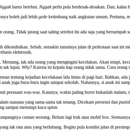
Nggak
harus berebut.
Nggak
perlu pula berdesak-desakan. Dan, kalau b
konya boleh jadi lebih
gede
ketimbang naik angkutan umum. Pertama, mes
an orang. Tidak jarang saat saling serobot itu ada saja yang bersumpa
bih dikondisikan. Sebab, semakin ramainya jalan di perkotaan saat ini me
erbasis elektronik.
Memang, tak ada orang yang mengingini kecelakan. Akan tetapi, kecela
n tak luput.
Why
? Karena isi kepala tiap orang tidak sama. Cara oran
eman tentang kejadian kecelakaan lalu lintas di pagi hari. Bahkan, ad
i anak juga buru-buru ingin sampai sekolah. Nahasnya, si anak ini sam
puti perasaan was-was. Katanya, waktu paling horor bukanlah malam, 
alam suasana yang sama-sama tak tenang. Dicekam presensi dan
punis
ng sampai menutupi kaca spion.
enumpangnya cuman seorang. Belum lagi truk atau mobil box. Semuanya s
yang tak rata atau yang berlubang. Begitu pula kondisi jalan di persimp