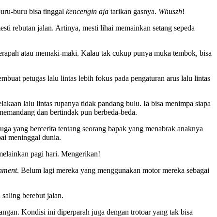
uru-buru bisa tinggal
kencengin aja
tarikan gasnya.
Whuszh
!
ti rebutan jalan. Artinya, mesti lihai memainkan setang sepeda
h serapah atau memaki-maki. Kalau tak cukup punya muka tembok, bisa
mbuat petugas lalu lintas lebih fokus pada pengaturan arus lalu lintas
kaan lalu lintas rupanya tidak pandang bulu. Ia bisa menimpa siapa
g memandang dan bertindak pun berbeda-beda.
a juga yang bercerita tentang seorang bapak yang menabrak anaknya
pai meninggal dunia.
melainkan pagi hari. Mengerikan!
hment
. Belum lagi mereka yang menggunakan motor mereka sebagai
aling berebut jalan.
angan. Kondisi ini diperparah juga dengan trotoar yang tak bisa