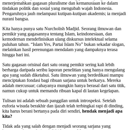
menerjemahkan gagasan pluralisme dan kemanusiaan ke dalam
tindakan politik dan sosial yang mengubah wajah Indonesia.
Pengaruhnya jauh melampaui kutipan-kutipan akademis; ia menjadi
nurani bangsa.
Kita hanya punya satu Nurcholish Madjid. Seorang ilmuwan dan
pemikir yang gagasannya tentang Islam, keindonesiaan, dan
kemodernan mendefinisikan ulang diskursus intelektual selama
puluhan tahun. “Islam Yes, Partai Islam No” bukan sekadar slogan,
melainkan hasil perenungan mendalam yang dampaknya terasa
hingga hari ini.
Satu gagasan orisinal dari satu orang pemikir sering kali lebih
berharga daripada seribu laporan penelitian yang hanya mengulang
apa yang sudah diketahui. Satu ilmuwan yang berdedikasi mampu
menciptakan fondasi bagi ribuan sarjana untuk berkarya. Mereka
adalah mercusuar; cahayanya mungkin hanya berasal dari satu titik,
namun cukup untuk memandu ribuan kapal di lautan kegelapan.
Tulisan ini adalah sebuah panggilan untuk introspeksi. Setelah
euforia wisuda berakhir dan ijazah telah terbingkai rapi di dinding,
kita harus berani bertanya pada diri sendiri,
hendak menjadi apa
kita?
Tidak ada yang salah dengan menjadi seorang sarjana yang