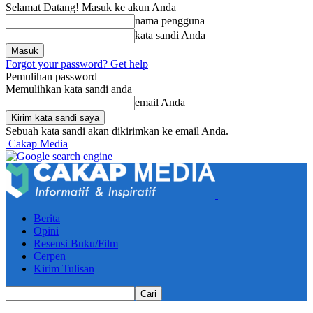
Selamat Datang! Masuk ke akun Anda
nama pengguna
kata sandi Anda
Forgot your password? Get help
Pemulihan password
Memulihkan kata sandi anda
email Anda
Sebuah kata sandi akan dikirimkan ke email Anda.
Cakap Media
Berita
Opini
Resensi Buku/Film
Cerpen
Kirim Tulisan