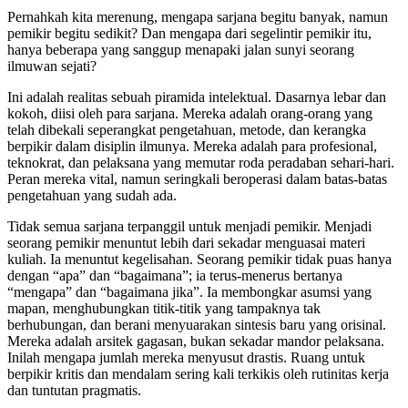
Pernahkah kita merenung, mengapa sarjana begitu banyak, namun
pemikir begitu sedikit? Dan mengapa dari segelintir pemikir itu,
hanya beberapa yang sanggup menapaki jalan sunyi seorang
ilmuwan sejati?
Ini adalah realitas sebuah piramida intelektual. Dasarnya lebar dan
kokoh, diisi oleh para sarjana. Mereka adalah orang-orang yang
telah dibekali seperangkat pengetahuan, metode, dan kerangka
berpikir dalam disiplin ilmunya. Mereka adalah para profesional,
teknokrat, dan pelaksana yang memutar roda peradaban sehari-hari.
Peran mereka vital, namun seringkali beroperasi dalam batas-batas
pengetahuan yang sudah ada.
Tidak semua sarjana terpanggil untuk menjadi pemikir. Menjadi
seorang pemikir menuntut lebih dari sekadar menguasai materi
kuliah. Ia menuntut kegelisahan. Seorang pemikir tidak puas hanya
dengan “apa” dan “bagaimana”; ia terus-menerus bertanya
“mengapa” dan “bagaimana jika”. Ia membongkar asumsi yang
mapan, menghubungkan titik-titik yang tampaknya tak
berhubungan, dan berani menyuarakan sintesis baru yang orisinal.
Mereka adalah arsitek gagasan, bukan sekadar mandor pelaksana.
Inilah mengapa jumlah mereka menyusut drastis. Ruang untuk
berpikir kritis dan mendalam sering kali terkikis oleh rutinitas kerja
dan tuntutan pragmatis.