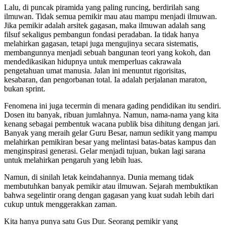
Lalu, di puncak piramida yang paling runcing, berdirilah sang
ilmuwan. Tidak semua pemikir mau atau mampu menjadi ilmuwan.
Jika pemikir adalah arsitek gagasan, maka ilmuwan adalah sang
filsuf sekaligus pembangun fondasi peradaban. Ia tidak hanya
melahirkan gagasan, tetapi juga mengujinya secara sistematis,
membangunnya menjadi sebuah bangunan teori yang kokoh, dan
mendedikasikan hidupnya untuk memperluas cakrawala
pengetahuan umat manusia. Jalan ini menuntut rigorisitas,
kesabaran, dan pengorbanan total. Ia adalah perjalanan maraton,
bukan sprint.
Fenomena ini juga tecermin di menara gading pendidikan itu sendiri.
Dosen itu banyak, ribuan jumlahnya. Namun, nama-nama yang kita
kenang sebagai pembentuk wacana publik bisa dihitung dengan jari.
Banyak yang meraih gelar Guru Besar, namun sedikit yang mampu
melahirkan pemikiran besar yang melintasi batas-batas kampus dan
menginspirasi generasi. Gelar menjadi tujuan, bukan lagi sarana
untuk melahirkan pengaruh yang lebih luas.
Namun, di sinilah letak keindahannya. Dunia memang tidak
membutuhkan banyak pemikir atau ilmuwan. Sejarah membuktikan
bahwa segelintir orang dengan gagasan yang kuat sudah lebih dari
cukup untuk menggerakkan zaman.
Kita hanya punya satu Gus Dur. Seorang pemikir yang