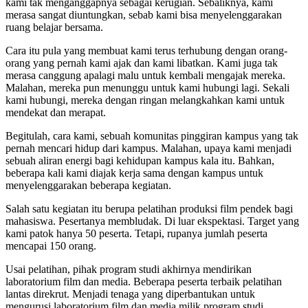
kami tak menganggapnya sebagai kerugian. Sebaliknya, kami
merasa sangat diuntungkan, sebab kami bisa menyelenggarakan
ruang belajar bersama.
Cara itu pula yang membuat kami terus terhubung dengan orang-
orang yang pernah kami ajak dan kami libatkan. Kami juga tak
merasa canggung apalagi malu untuk kembali mengajak mereka.
Malahan, mereka pun menunggu untuk kami hubungi lagi. Sekali
kami hubungi, mereka dengan ringan melangkahkan kami untuk
mendekat dan merapat.
Begitulah, cara kami, sebuah komunitas pinggiran kampus yang tak
pernah mencari hidup dari kampus. Malahan, upaya kami menjadi
sebuah aliran energi bagi kehidupan kampus kala itu. Bahkan,
beberapa kali kami diajak kerja sama dengan kampus untuk
menyelenggarakan beberapa kegiatan.
Salah satu kegiatan itu berupa pelatihan produksi film pendek bagi
mahasiswa. Pesertanya membludak. Di luar ekspektasi. Target yang
kami patok hanya 50 peserta. Tetapi, rupanya jumlah peserta
mencapai 150 orang.
Usai pelatihan, pihak program studi akhirnya mendirikan
laboratorium film dan media. Beberapa peserta terbaik pelatihan
lantas direkrut. Menjadi tenaga yang diperbantukan untuk
mengurusi laboratorium film dan media milik program studi.