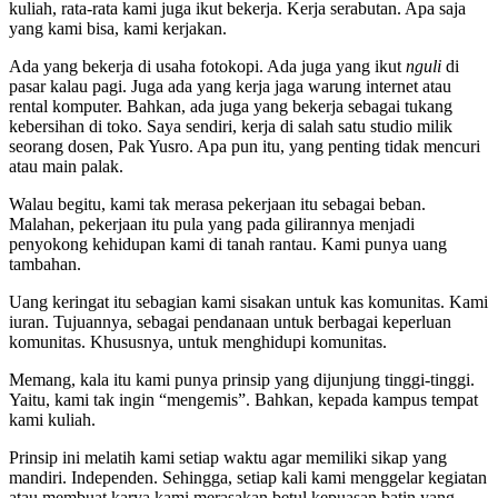
kuliah, rata-rata kami juga ikut bekerja. Kerja serabutan. Apa saja
yang kami bisa, kami kerjakan.
Ada yang bekerja di usaha fotokopi. Ada juga yang ikut
nguli
di
pasar kalau pagi. Juga ada yang kerja jaga warung internet atau
rental komputer. Bahkan, ada juga yang bekerja sebagai tukang
kebersihan di toko. Saya sendiri, kerja di salah satu studio milik
seorang dosen, Pak Yusro. Apa pun itu, yang penting tidak mencuri
atau main palak.
Walau begitu, kami tak merasa pekerjaan itu sebagai beban.
Malahan, pekerjaan itu pula yang pada gilirannya menjadi
penyokong kehidupan kami di tanah rantau. Kami punya uang
tambahan.
Uang keringat itu sebagian kami sisakan untuk kas komunitas. Kami
iuran. Tujuannya, sebagai pendanaan untuk berbagai keperluan
komunitas. Khususnya, untuk menghidupi komunitas.
Memang, kala itu kami punya prinsip yang dijunjung tinggi-tinggi.
Yaitu, kami tak ingin “mengemis”. Bahkan, kepada kampus tempat
kami kuliah.
Prinsip ini melatih kami setiap waktu agar memiliki sikap yang
mandiri. Independen. Sehingga, setiap kali kami menggelar kegiatan
atau membuat karya kami merasakan betul kepuasan batin yang