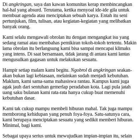
Di
angkringan
, saya dan kawan komunitas kerap membincangkan
hal-hal yang absurd. Terutama, ketika menyoal ide-ide gila untuk
membuat agenda atau menciptakan sebuah karya. Entah itu seni
pertunjukan, film, tulisan, atau kegiatan-kegiatan yang melibatkan
banyak orang.
Kami selalu mengawali obrolan itu dengan mengangkat isu yang
sedang ramai atau membahas pemikiran tokoh-tokoh tertentu. Makin
lama obrolan itu berlangsung kami bisa sampai mencapai klimaks
yang intens. Di saat bersamaan, tidak jarang di antara kami lantas
mengusulkan gagasan untuk melakukan sesuatu.
Hampir setiap malam kami begitu.
Ngobrol
di
angkringan
seakan-
akan bukan lagi kebiasaan, melainkan sudah menjadi kebutuhan.
Maklum, kami sama-sama mahasiswa rantau. Kampus kami juga
agak jauh dari sentuhan gemerlap peradaban kota. Lagi pula jatah
uang saku bulanan kami rata-rata hanya cukup buat memenuhi
kebutuhan dasar.
Kami tak cukup mampu membeli hiburan mahal. Tak juga mampu
memborong kehidupan yang penuh foya-foya. Satu-satunya cara,
kami berupaya menciptakan sesuatu yang sedikit memberi hiburan.
Minimal, bagi kami.
Sebagai upaya serius untuk mewujudkan impian-impian itu, selain