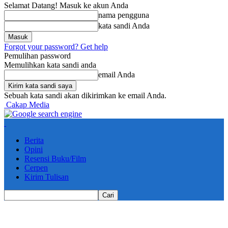
Selamat Datang! Masuk ke akun Anda
nama pengguna
kata sandi Anda
Forgot your password? Get help
Pemulihan password
Memulihkan kata sandi anda
email Anda
Sebuah kata sandi akan dikirimkan ke email Anda.
Cakap Media
Berita
Opini
Resensi Buku/Film
Cerpen
Kirim Tulisan