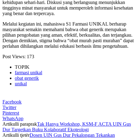
kehidupan sehari-hari. Diskusi yang berlangsung menunjukkan
tingginya minat masyarakat untuk memperoleh informasi kesehatan
yang benar dan terpercaya.
Melalui kegiatan ini, mahasiswa S1 Farmasi UNIKAL berharap
masyarakat semakin memahami bahwa obat generik merupakan
pilihan pengobatan yang aman, efektif, berkualitas, dan terjangkau.
Dengan demikian, stigma bahwa “obat murah pasti murahan” dapat
perlahan dihilangkan melalui edukasi berbasis ilmu pengetahuan.
Post Views:
173
TOPIK
farmasi unikal
obat generik
unikal
Facebook
Twitter
Pinterest
WhatsApp
Artikulli paraprak
Tak Hanya Workshop, KSM-F ACTA UIN Gus
Dur Targetkan Buku Kolaboratif Ekoteologi
Artikulli tjetër
Dosen UIN Gus Dur Pekalongan Tekankan