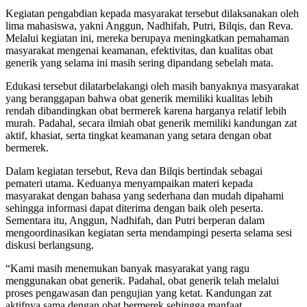
Kegiatan pengabdian kepada masyarakat tersebut dilaksanakan oleh
lima mahasiswa, yakni Anggun, Nadhifah, Putri, Bilqis, dan Reva.
Melalui kegiatan ini, mereka berupaya meningkatkan pemahaman
masyarakat mengenai keamanan, efektivitas, dan kualitas obat
generik yang selama ini masih sering dipandang sebelah mata.
Edukasi tersebut dilatarbelakangi oleh masih banyaknya masyarakat
yang beranggapan bahwa obat generik memiliki kualitas lebih
rendah dibandingkan obat bermerek karena harganya relatif lebih
murah. Padahal, secara ilmiah obat generik memiliki kandungan zat
aktif, khasiat, serta tingkat keamanan yang setara dengan obat
bermerek.
Dalam kegiatan tersebut, Reva dan Bilqis bertindak sebagai
pemateri utama. Keduanya menyampaikan materi kepada
masyarakat dengan bahasa yang sederhana dan mudah dipahami
sehingga informasi dapat diterima dengan baik oleh peserta.
Sementara itu, Anggun, Nadhifah, dan Putri berperan dalam
mengoordinasikan kegiatan serta mendampingi peserta selama sesi
diskusi berlangsung.
“Kami masih menemukan banyak masyarakat yang ragu
menggunakan obat generik. Padahal, obat generik telah melalui
proses pengawasan dan pengujian yang ketat. Kandungan zat
aktifnya sama dengan obat bermerek sehingga manfaat