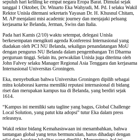
sepuluh hari keliling ke empat negara Eropa Barat. Dimulai sejak
tanggal 1 Oktober, Dr. Winarto Eka Wahyudi, M. Pd. I selaku Wakil
Rektor Unisla ditemani sekretaris Yayasan Dr. H. Khusnul Chitam,
M. AP menjalani misi academic journey dan menjajaki peluang
kerjasama ke Belanda, Jerman, Swiss dan Italia.
Pada hari Kamis (2/10) waktu setempat, delegasi Unisla
berkesempatan mengikuti agenda Konferensi Internasional yang
diadakan oleh PCI NU Belanda, sekaligus penandatangan MoU
dengan pengurus NU Belanda dalam pengembangan Tri Dharma
perguruan tinggi. Selain itu, perwakilan Unisla juga diterima oleh
John Falvey selaku Manager Regional Asia Tenggara dan kerjasama
Internasional Universitas Groningen.
Eka, menyebutkan bahwa Universitas Groningen dipilih sebagai
mitra kolaborasi karena memiliki reputasi internasional di bidang
riset dan merupakan kampus tua di Belanda, yang berdiri sejak
1614.
“Kampus ini memiliki satu tagline yang bagus, Global Challenge
Local Solution, yang patut kita adopsi” tutur Eka dalam press
releasnya.
Wakil rektor bidang Kemahasiswaan ini menambahkan, bahwa
tantangan global yang terus bermunculan, harus dihadapi dengan
nilai dan karakter lokalitas yang dimiliki. Menurutnya, hal ini