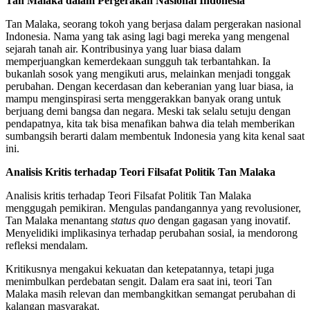
Tan Malaka dalam Pergerakan Nasional Indonesia
Tan Malaka, seorang tokoh yang berjasa dalam pergerakan nasional
Indonesia. Nama yang tak asing lagi bagi mereka yang mengenal
sejarah tanah air. Kontribusinya yang luar biasa dalam
memperjuangkan kemerdekaan sungguh tak terbantahkan. Ia
bukanlah sosok yang mengikuti arus, melainkan menjadi tonggak
perubahan. Dengan kecerdasan dan keberanian yang luar biasa, ia
mampu menginspirasi serta menggerakkan banyak orang untuk
berjuang demi bangsa dan negara. Meski tak selalu setuju dengan
pendapatnya, kita tak bisa menafikan bahwa dia telah memberikan
sumbangsih berarti dalam membentuk Indonesia yang kita kenal saat
ini.
Analisis Kritis terhadap Teori Filsafat Politik Tan Malaka
Analisis kritis terhadap Teori Filsafat Politik Tan Malaka
menggugah pemikiran. Mengulas pandangannya yang revolusioner,
Tan Malaka menantang
status quo
dengan gagasan yang inovatif.
Menyelidiki implikasinya terhadap perubahan sosial, ia mendorong
refleksi mendalam.
Kritikusnya mengakui kekuatan dan ketepatannya, tetapi juga
menimbulkan perdebatan sengit. Dalam era saat ini, teori Tan
Malaka masih relevan dan membangkitkan semangat perubahan di
kalangan masyarakat.