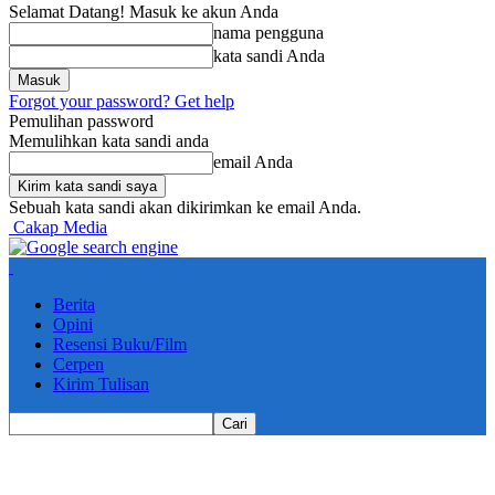
Selamat Datang! Masuk ke akun Anda
nama pengguna
kata sandi Anda
Forgot your password? Get help
Pemulihan password
Memulihkan kata sandi anda
email Anda
Sebuah kata sandi akan dikirimkan ke email Anda.
Cakap Media
Berita
Opini
Resensi Buku/Film
Cerpen
Kirim Tulisan