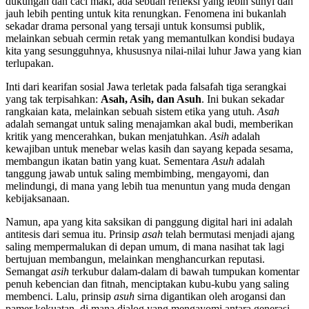
dukungan dan caci maki, ada sebuah refleksi yang lebih sunyi dan
jauh lebih penting untuk kita renungkan. Fenomena ini bukanlah
sekadar drama personal yang tersaji untuk konsumsi publik,
melainkan sebuah cermin retak yang memantulkan kondisi budaya
kita yang sesungguhnya, khususnya nilai-nilai luhur Jawa yang kian
terlupakan.
Inti dari kearifan sosial Jawa terletak pada falsafah tiga serangkai
yang tak terpisahkan:
Asah, Asih, dan Asuh
. Ini bukan sekadar
rangkaian kata, melainkan sebuah sistem etika yang utuh.
Asah
adalah semangat untuk saling menajamkan akal budi, memberikan
kritik yang mencerahkan, bukan menjatuhkan.
Asih
adalah
kewajiban untuk menebar welas kasih dan sayang kepada sesama,
membangun ikatan batin yang kuat. Sementara
Asuh
adalah
tanggung jawab untuk saling membimbing, mengayomi, dan
melindungi, di mana yang lebih tua menuntun yang muda dengan
kebijaksanaan.
Namun, apa yang kita saksikan di panggung digital hari ini adalah
antitesis dari semua itu. Prinsip
asah
telah bermutasi menjadi ajang
saling mempermalukan di depan umum, di mana nasihat tak lagi
bertujuan membangun, melainkan menghancurkan reputasi.
Semangat
asih
terkubur dalam-dalam di bawah tumpukan komentar
penuh kebencian dan fitnah, menciptakan kubu-kubu yang saling
membenci. Lalu, prinsip
asuh
sirna digantikan oleh arogansi dan
pamer kekuatan, di mana dialog yang mengayomi antara generasi