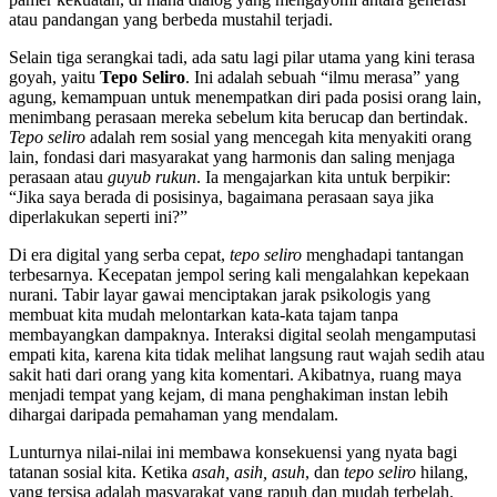
atau pandangan yang berbeda mustahil terjadi.
Selain tiga serangkai tadi, ada satu lagi pilar utama yang kini terasa
goyah, yaitu
Tepo Seliro
. Ini adalah sebuah “ilmu merasa” yang
agung, kemampuan untuk menempatkan diri pada posisi orang lain,
menimbang perasaan mereka sebelum kita berucap dan bertindak.
Tepo seliro
adalah rem sosial yang mencegah kita menyakiti orang
lain, fondasi dari masyarakat yang harmonis dan saling menjaga
perasaan atau
guyub rukun
. Ia mengajarkan kita untuk berpikir:
“Jika saya berada di posisinya, bagaimana perasaan saya jika
diperlakukan seperti ini?”
Di era digital yang serba cepat,
tepo seliro
menghadapi tantangan
terbesarnya. Kecepatan jempol sering kali mengalahkan kepekaan
nurani. Tabir layar gawai menciptakan jarak psikologis yang
membuat kita mudah melontarkan kata-kata tajam tanpa
membayangkan dampaknya. Interaksi digital seolah mengamputasi
empati kita, karena kita tidak melihat langsung raut wajah sedih atau
sakit hati dari orang yang kita komentari. Akibatnya, ruang maya
menjadi tempat yang kejam, di mana penghakiman instan lebih
dihargai daripada pemahaman yang mendalam.
Lunturnya nilai-nilai ini membawa konsekuensi yang nyata bagi
tatanan sosial kita. Ketika
asah, asih, asuh
, dan
tepo seliro
hilang,
yang tersisa adalah masyarakat yang rapuh dan mudah terbelah.