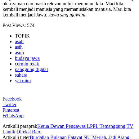
oleh zaman dan masih relevan untuk menuntun kita. Mari kita
kembali menjadi manusia yang memanusiakan manusia. Mari kita
kembali menjadi Jawa.
Jawa sing njawani
.
Post Views:
574
TOPIK
asah
asih
asuh
budaya jawa
cermin retak
panggung digital
sahara
yai mim
Facebook
Twitter
Pinterest
WhatsApp
Artikulli paraprak
Ketua Dewan Pengawas LPPL Temanggung TV
Lantik Direksi Baru
Artikulli tjetër
Burdahan Bulanan Fatayat NU Meriah, Jadi Ajang