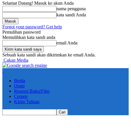
Selamat Datang! Masuk ke akun Anda
nama pengguna
kata sandi Anda
Forgot your password? Get help
Pemulihan password
Memulihkan kata sandi anda
email Anda
Sebuah kata sandi akan dikirimkan ke email Anda.
Cakap Media
Berita
Opini
Resensi Buku/Film
Cerpen
Kirim Tulisan