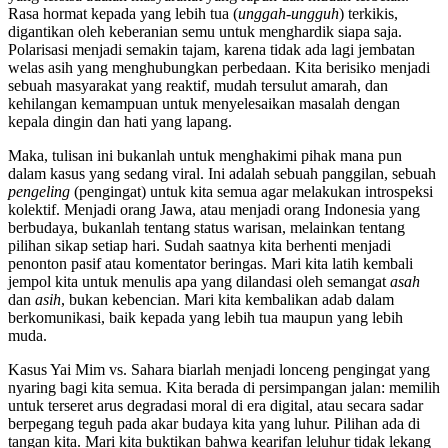
Rasa hormat kepada yang lebih tua (
unggah-ungguh
) terkikis,
digantikan oleh keberanian semu untuk menghardik siapa saja.
Polarisasi menjadi semakin tajam, karena tidak ada lagi jembatan
welas asih yang menghubungkan perbedaan. Kita berisiko menjadi
sebuah masyarakat yang reaktif, mudah tersulut amarah, dan
kehilangan kemampuan untuk menyelesaikan masalah dengan
kepala dingin dan hati yang lapang.
Maka, tulisan ini bukanlah untuk menghakimi pihak mana pun
dalam kasus yang sedang viral. Ini adalah sebuah panggilan, sebuah
pengeling
(pengingat) untuk kita semua agar melakukan introspeksi
kolektif. Menjadi orang Jawa, atau menjadi orang Indonesia yang
berbudaya, bukanlah tentang status warisan, melainkan tentang
pilihan sikap setiap hari. Sudah saatnya kita berhenti menjadi
penonton pasif atau komentator beringas. Mari kita latih kembali
jempol kita untuk menulis apa yang dilandasi oleh semangat
asah
dan
asih
, bukan kebencian. Mari kita kembalikan adab dalam
berkomunikasi, baik kepada yang lebih tua maupun yang lebih
muda.
Kasus Yai Mim vs. Sahara biarlah menjadi lonceng pengingat yang
nyaring bagi kita semua. Kita berada di persimpangan jalan: memilih
untuk terseret arus degradasi moral di era digital, atau secara sadar
berpegang teguh pada akar budaya kita yang luhur. Pilihan ada di
tangan kita. Mari kita buktikan bahwa kearifan leluhur tidak lekang