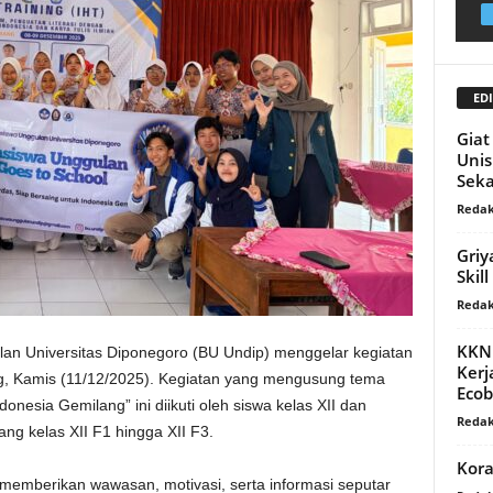
EDI
Gia
Unis
Seka
Redak
Griy
Skill
Redak
KKN
n Universitas Diponegoro (BU Undip) menggelar kegiatan
Kerj
 Kamis (11/12/2025). Kegiatan yang mengusung tema
Ecob
onesia Gemilang” ini diikuti oleh siswa kelas XII dan
Redak
ng kelas XII F1 hingga XII F3.
Kor
 memberikan wawasan, motivasi, serta informasi seputar