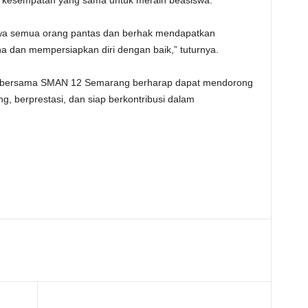
i kesempatan yang sama untuk meraih beasiswa.
wa semua orang pantas dan berhak mendapatkan
 dan mempersiapkan diri dengan baik,” tuturnya.
dip bersama SMAN 12 Semarang berharap dapat mendorong
g, berprestasi, dan siap berkontribusi dalam