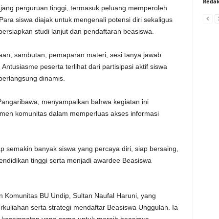
Redak
njang perguruan tinggi, termasuk peluang memperoleh
ra siswa diajak untuk mengenali potensi diri sekaligus
rsiapkan studi lanjut dan pendaftaran beasiswa.
an, sambutan, pemaparan materi, sesi tanya jawab
 Antusiasme peserta terlihat dari partisipasi aktif siswa
berlangsung dinamis.
 Pangaribawa, menyampaikan bahwa kegiatan ini
men komunitas dalam memperluas akses informasi
p semakin banyak siswa yang percaya diri, siap bersaing,
endidikan tinggi serta menjadi awardee Beasiswa
n Komunitas BU Undip, Sultan Naufal Haruni, yang
uliahan serta strategi mendaftar Beasiswa Unggulan. Ia