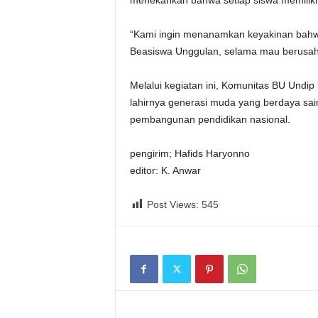
menekankan bahwa setiap siswa memilik
“Kami ingin menanamkan keyakinan bah
Beasiswa Unggulan, selama mau berusaha
Melalui kegiatan ini, Komunitas BU Un
lahirnya generasi muda yang berdaya sain
pembangunan pendidikan nasional.
pengirim; Hafids Haryonno
editor: K. Anwar
Post Views:
545