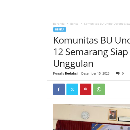
Beranda
Berita
Komunitas BU Undip Dorong Sisw
BERITA
Komunitas BU Un
12 Semarang Siap 
Unggulan
Penulis
Redaksi
-
Desember 15, 2025
0