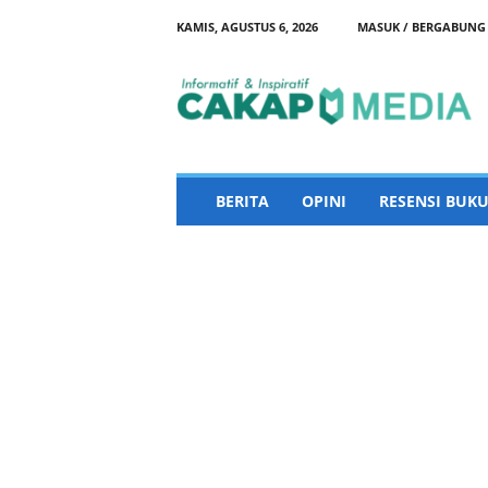
KAMIS, AGUSTUS 6, 2026
MASUK / BERGABUNG
C
a
k
a
p
M
e
BERITA
OPINI
RESENSI BUKU
d
i
a