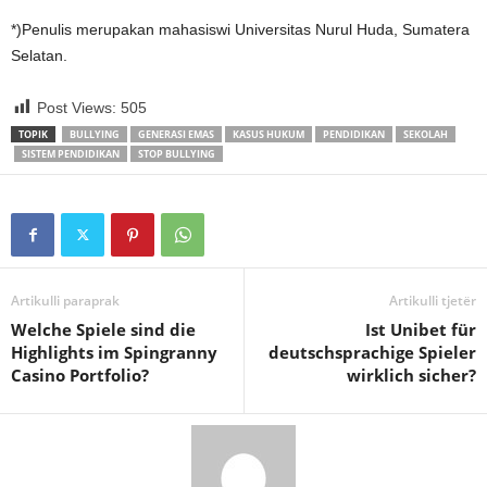
*)Penulis merupakan mahasiswi Universitas Nurul Huda, Sumatera
Selatan.
Post Views:
505
TOPIK
BULLYING
GENERASI EMAS
KASUS HUKUM
PENDIDIKAN
SEKOLAH
SISTEM PENDIDIKAN
STOP BULLYING
Artikulli paraprak
Artikulli tjetër
Welche Spiele sind die
Ist Unibet für
Highlights im Spingranny
deutschsprachige Spieler
Casino Portfolio?
wirklich sicher?