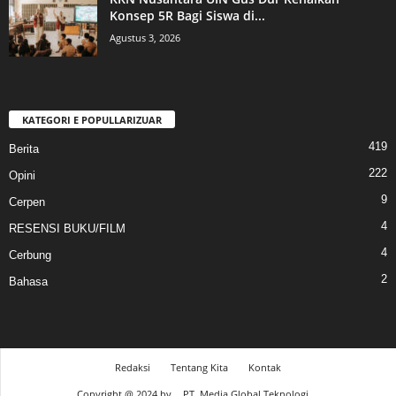
Konsep 5R Bagi Siswa di...
Agustus 3, 2026
KATEGORI E POPULLARIZUAR
419
Berita
222
Opini
9
Cerpen
4
RESENSI BUKU/FILM
4
Cerbung
2
Bahasa
Redaksi
Tentang Kita
Kontak
Copyright @ 2024 by.
PT. Media Global Teknologi.