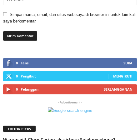
Simpan nama, email, dan situs web saya di browser ini untuk lain kali
saya berkomentar.
0
Fans
SUKA
0
Pengikut
MENGIKUTI
0
Pelanggan
BERLANGGANAN
- Advertisement -
EDITOR PICKS
Warum gilt Glory Casino als sichere Spielumgebung?