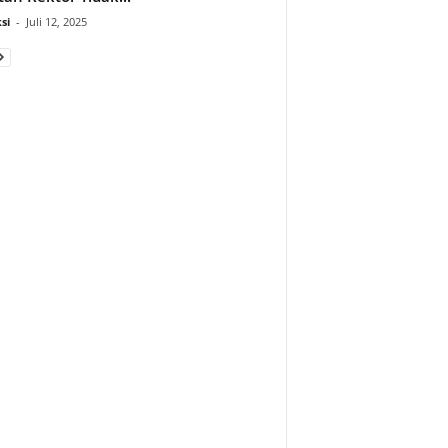
si
-
Juli 12, 2025