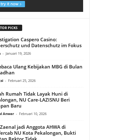
TOR PICKS
stigation Caspero Casino:
lerschutz und Datenschutz im Fokus
n
-
Januari 19, 2026
aca Ulang Kebijakan MBG di Bulan
adhan
si
-
Februari 25, 2026
h Rumah Tidak Layak Huni di
longan, NU Care-LAZISNU Beri
apan Baru
ul Anwar
-
Februari 10, 2026
 Zaenal jadi Anggota AHWA di
ercab NU Kota Pekalongan, Bukti
tan Rektor Tidak...