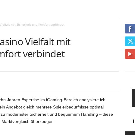
ielfalt mit Sicherheit und Komfort verbindet
ino Vielfalt mit
mfort verbindet
ehn Jahren Expertise im iGaming-Bereich analysiere ich
ein Angebot gleich mehrere Spielerbedürfnisse optimal
hin zu modernster Sicherheit und bequemem Handling – diese
en Marktvergleich überzeugen.