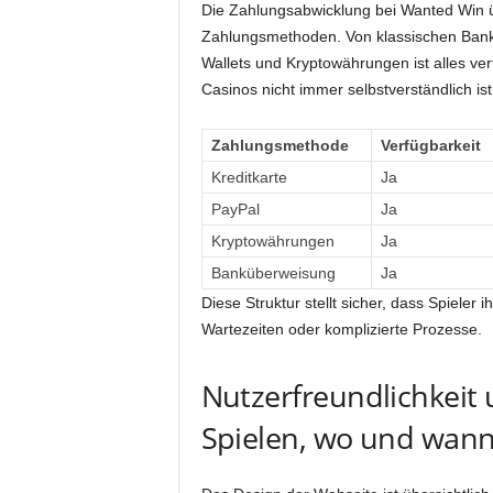
Die Zahlungsabwicklung bei Wanted Win ü
Zahlungsmethoden. Von klassischen Bank
Wallets und Kryptowährungen ist alles ver
Casinos nicht immer selbstverständlich ist
Zahlungsmethode
Verfügbarkeit
Kreditkarte
Ja
PayPal
Ja
Kryptowährungen
Ja
Banküberweisung
Ja
Diese Struktur stellt sicher, dass Spiele
Wartezeiten oder komplizierte Prozesse.
Nutzerfreundlichkeit
Spielen, wo und wann