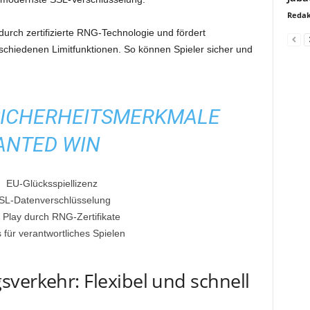
Redak
durch zertifizierte RNG-Technologie und fördert
chiedenen Limitfunktionen. So können Spieler sicher und
 SICHERHEITSMERKMALE
ANTED WIN
EU-Glücksspiellizenz
SL-Datenverschlüsselung
r Play durch RNG-Zertifikate
 für verantwortliches Spielen
verkehr: Flexibel und schnell