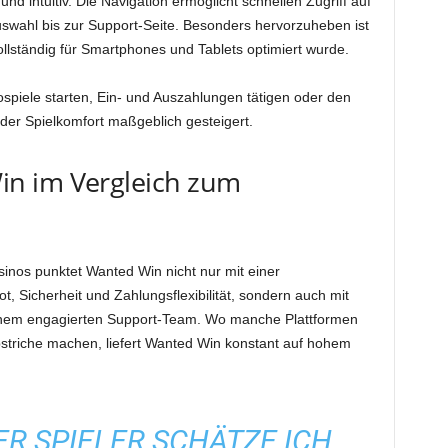
und intuitiv. Die Navigation ermöglicht schnellen Zugriff auf
uswahl bis zur Support-Seite. Besonders hervorzuheben ist
llständig für Smartphones und Tablets optimiert wurde.
piele starten, Ein- und Auszahlungen tätigen oder den
der Spielkomfort maßgeblich gesteigert.
n im Vergleich zum
sinos punktet Wanted Win nicht nur mit einer
Sicherheit und Zahlungsflexibilität, sondern auch mit
einem engagierten Support-Team. Wo manche Plattformen
striche machen, liefert Wanted Win konstant auf hohem
R SPIELER SCHÄTZE ICH