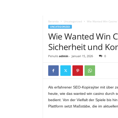
Beranda
Uncategorized
Wie Wanted Win Casino V
UNCATEGORIZED
Wie Wanted Win Cas
Sicherheit und Ko
Penulis
admin
-
Januari 15, 2026
0
Als erfahrener SEO-Kopiraýtər mit über z
heute, wie das wanted win casino durch s
bedient. Von der Vielfalt der Spiele bis 
Plattform setzt Maßstäbe, die im aktuell