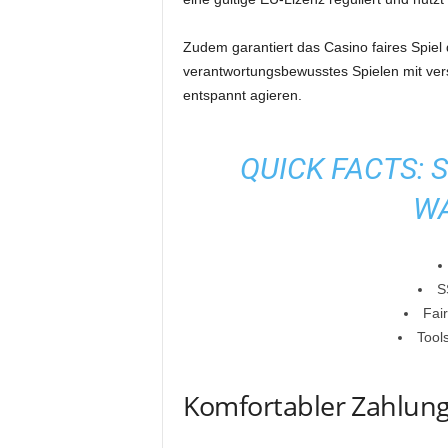
Zudem garantiert das Casino faires Spiel 
verantwortungsbewusstes Spielen mit vers
entspannt agieren.
QUICK FACTS:
W
S
Fai
Tools
Komfortabler Zahlungs