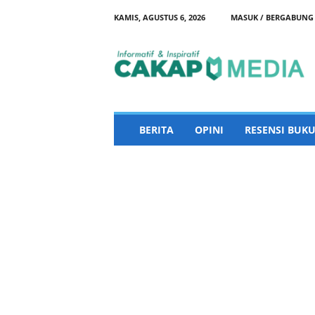
KAMIS, AGUSTUS 6, 2026
MASUK / BERGABUNG
C
a
k
a
p
M
e
BERITA
OPINI
RESENSI BUKU
d
i
a