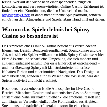
fesselt. Wer auf der Suche nach einer spannenden, zugleich
komfortablen und vertrauenswürdigen Online-Casino-Erfahrung ist,
findet hier eine Kombination, die den Unterschied macht.
https://spinsy1.net/
ist dabei nicht nur eine Spielplattform, sondern
ein Ort, an dem Atmosphäre und Spielerlebnis Hand in Hand gehen.
Warum das Spielerlebnis bei Spinsy
Casino so besonders ist
Das Ambiente eines Online-Casinos besteht aus verschiedenen
Elementen: Design, Benutzerfreundlichkeit, Soundkulisse und die
Art, wie sich ein Spieler willkommen fühlt. Spinsy Casino setzt hier
klare Akzente und schafft eine Umgebung, die sich modern und
zugleich einladend anfühlt. Der erste Eindruck ist entscheidend –
und hier überzeugt Spinsy mit klar strukturiertem Interface,
lebhaften Farben und einer intuitiven Navigation. Das Design ist
nicht überladen, sondern auf das Wesentliche fokussiert, was den
Spieler motiviert und nicht erschlägt.
Besonders hervorzuheben ist die Atmosphäre im Live-Casino-
Bereich. Mit echten Dealern und authentischer Casino-Stimmung
entsteht eine Nähe zur realen Spielbank, die emotional fesselt und
zum längeren Verweilen einlädt. Die Kombination aus Hightech-
Streamings und natürlicher Interaktion sorgt für ein echtes