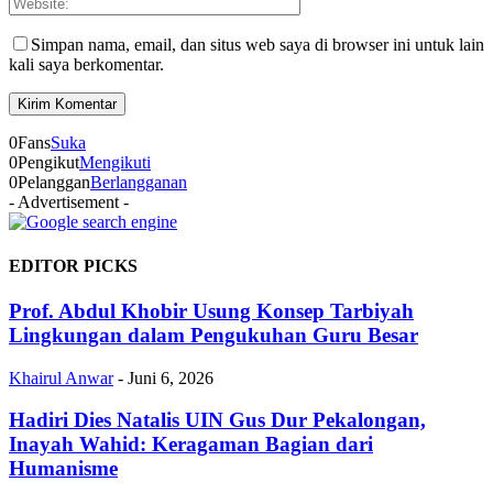
Simpan nama, email, dan situs web saya di browser ini untuk lain
kali saya berkomentar.
0
Fans
Suka
0
Pengikut
Mengikuti
0
Pelanggan
Berlangganan
- Advertisement -
EDITOR PICKS
Prof. Abdul Khobir Usung Konsep Tarbiyah
Lingkungan dalam Pengukuhan Guru Besar
Khairul Anwar
-
Juni 6, 2026
Hadiri Dies Natalis UIN Gus Dur Pekalongan,
Inayah Wahid: Keragaman Bagian dari
Humanisme