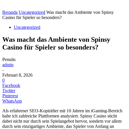
Beranda
Uncategorized
Was macht das Ambiente von Spinsy
Casino für Spieler so besonders?
Uncategorized
Was macht das Ambiente von Spinsy
Casino für Spieler so besonders?
Penulis
admin
-
Februari 8, 2026
0
Facebook
Twitter
Pinterest
WhatsApp
Als erfahrener SEO-Kopiräfter mit 10 Jahren im iGaming-Bereich
habe ich zahlreiche Plattformen analysiert. Spinsy Casino sticht
dabei nicht nur durch sein Spielangebot hervor, sondern vor allem
durch sein einzigartiges Ambiente, das Spieler von Anfang an