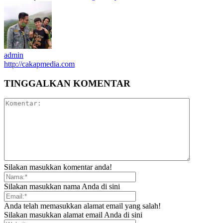
admin
http://cakapmedia.com
TINGGALKAN KOMENTAR
Silakan masukkan komentar anda!
Silakan masukkan nama Anda di sini
Anda telah memasukkan alamat email yang salah!
Silakan masukkan alamat email Anda di sini