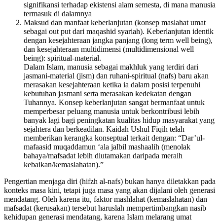
signifikansi terhadap ekistensi alam semesta, di mana manusia
termasuk di dalamnya
Maksud dan manfaat keberlanjutan (konsep maslahat umat
sebagai out put dari maqashid syariah). Keberlanjutan identik
dengan kesejahteraan jangka panjang (long term well being),
dan kesejahteraan multidimensi (multidimensional well
being): spiritual-material.
Dalam Islam, manusia sebagai makhluk yang terdiri dari
jasmani-material (jism) dan ruhani-spiritual (nafs) baru akan
merasakan kesejahteraan ketika ia dalam posisi terpenuhi
kebutuhan jasmani serta merasakan kedekatan dengan
Tuhannya. Konsep keberlanjutan sangat bermanfaat untuk
memperbesar peluang manusia untuk berkontribusi lebih
banyak lagi bagi peningkatan kualitas hidup masyarakat yang
sejahtera dan berkeadilan. Kaidah Ushul Fiqih telah
memberikan kerangka konseptual terkait dengan: “Dar’ul-
mafaasid muqaddamun ‘ala jalbil mashaalih (menolak
bahaya/mafsadat lebih diutamakan daripada meraih
kebaikan/kemaslahatan).”
Pengertian menjaga diri (hifzh al-nafs) bukan hanya diletakkan pada
konteks masa kini, tetapi juga masa yang akan dijalani oleh generasi
mendatang. Oleh karena itu, faktor mashlahat (kemaslahatan) dan
mafsadat (kerusakan) tersebut haruslah mempertimbangkan nasib
kehidupan generasi mendatang, karena Islam melarang umat