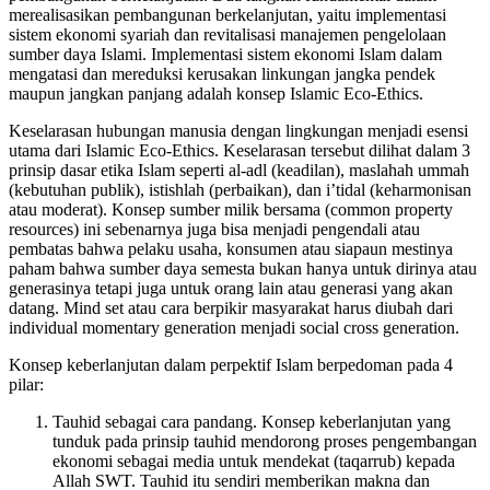
merealisasikan pembangunan berkelanjutan, yaitu implementasi
sistem ekonomi syariah dan revitalisasi manajemen pengelolaan
sumber daya Islami. Implementasi sistem ekonomi Islam dalam
mengatasi dan mereduksi kerusakan linkungan jangka pendek
maupun jangkan panjang adalah konsep Islamic Eco-Ethics.
Keselarasan hubungan manusia dengan lingkungan menjadi esensi
utama dari Islamic Eco-Ethics. Keselarasan tersebut dilihat dalam 3
prinsip dasar etika Islam seperti al-adl (keadilan), maslahah ummah
(kebutuhan publik), istishlah (perbaikan), dan i’tidal (keharmonisan
atau moderat). Konsep sumber milik bersama (common property
resources) ini sebenarnya juga bisa menjadi pengendali atau
pembatas bahwa pelaku usaha, konsumen atau siapaun mestinya
paham bahwa sumber daya semesta bukan hanya untuk dirinya atau
generasinya tetapi juga untuk orang lain atau generasi yang akan
datang. Mind set atau cara berpikir masyarakat harus diubah dari
individual momentary generation menjadi social cross generation.
Konsep keberlanjutan dalam perpektif Islam berpedoman pada 4
pilar:
Tauhid sebagai cara pandang. Konsep keberlanjutan yang
tunduk pada prinsip tauhid mendorong proses pengembangan
ekonomi sebagai media untuk mendekat (taqarrub) kepada
Allah SWT. Tauhid itu sendiri memberikan makna dan