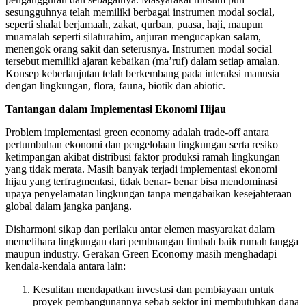
sesungguhnya telah memiliki berbagai instrumen modal social,
seperti shalat berjamaah, zakat, qurban, puasa, haji, maupun
muamalah seperti silaturahim, anjuran mengucapkan salam,
menengok orang sakit dan seterusnya. Instrumen modal social
tersebut memiliki ajaran kebaikan (ma’ruf) dalam setiap amalan.
Konsep keberlanjutan telah berkembang pada interaksi manusia
dengan lingkungan, flora, fauna, biotik dan abiotic.
Tantangan dalam Implementasi Ekonomi Hijau
Problem implementasi green economy adalah trade-off antara
pertumbuhan ekonomi dan pengelolaan lingkungan serta resiko
ketimpangan akibat distribusi faktor produksi ramah lingkungan
yang tidak merata. Masih banyak terjadi implementasi ekonomi
hijau yang terfragmentasi, tidak benar- benar bisa mendominasi
upaya penyelamatan lingkungan tanpa mengabaikan kesejahteraan
global dalam jangka panjang.
Disharmoni sikap dan perilaku antar elemen masyarakat dalam
memelihara lingkungan dari pembuangan limbah baik rumah tangga
maupun industry. Gerakan Green Economy masih menghadapi
kendala-kendala antara lain:
Kesulitan mendapatkan investasi dan pembiayaan untuk
proyek pembangunannya sebab sektor ini membutuhkan dana