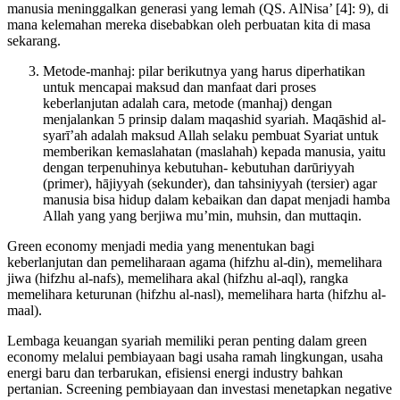
manusia meninggalkan generasi yang lemah (QS. AlNisa’ [4]: 9), di
mana kelemahan mereka disebabkan oleh perbuatan kita di masa
sekarang.
Metode-manhaj: pilar berikutnya yang harus diperhatikan
untuk mencapai maksud dan manfaat dari proses
keberlanjutan adalah cara, metode (manhaj) dengan
menjalankan 5 prinsip dalam maqashid syariah. Maqāshid al-
syarī’ah adalah maksud Allah selaku pembuat Syariat untuk
memberikan kemaslahatan (maslahah) kepada manusia, yaitu
dengan terpenuhinya kebutuhan- kebutuhan darūriyyah
(primer), hājiyyah (sekunder), dan tahsiniyyah (tersier) agar
manusia bisa hidup dalam kebaikan dan dapat menjadi hamba
Allah yang yang berjiwa mu’min, muhsin, dan muttaqin.
Green economy menjadi media yang menentukan bagi
keberlanjutan dan pemeliharaan agama (hifzhu al-din), memelihara
jiwa (hifzhu al-nafs), memelihara akal (hifzhu al-aql), rangka
memelihara keturunan (hifzhu al-nasl), memelihara harta (hifzhu al-
maal).
Lembaga keuangan syariah memiliki peran penting dalam green
economy melalui pembiayaan bagi usaha ramah lingkungan, usaha
energi baru dan terbarukan, efisiensi energi industry bahkan
pertanian. Screening pembiayaan dan investasi menetapkan negative