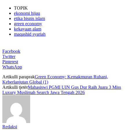
TOPIK
ekonomi hijau
etika bisnis islam
green economy
kekayaan alam
maqashid syariah
Facebook
Twitter
Pinterest
WhatsApp
Artikulli paraprak
Green Economy: Kemakmuran Ruhani,
Keberlanjutan Global (1)
Artikulli tjetër
Mahasiswi PGMI UIN Gus Dur Raih Juara 3 Miss
Luxury Muslimah Search Jawa Tengah 2026
Redaksi