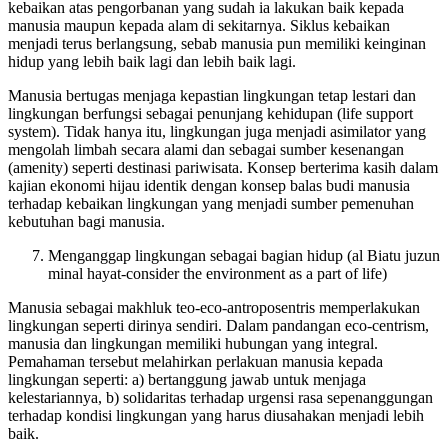
kebaikan atas pengorbanan yang sudah ia lakukan baik kepada
manusia maupun kepada alam di sekitarnya. Siklus kebaikan
menjadi terus berlangsung, sebab manusia pun memiliki keinginan
hidup yang lebih baik lagi dan lebih baik lagi.
Manusia bertugas menjaga kepastian lingkungan tetap lestari dan
lingkungan berfungsi sebagai penunjang kehidupan (life support
system). Tidak hanya itu, lingkungan juga menjadi asimilator yang
mengolah limbah secara alami dan sebagai sumber kesenangan
(amenity) seperti destinasi pariwisata. Konsep berterima kasih dalam
kajian ekonomi hijau identik dengan konsep balas budi manusia
terhadap kebaikan lingkungan yang menjadi sumber pemenuhan
kebutuhan bagi manusia.
Menganggap lingkungan sebagai bagian hidup (al Biatu juzun
minal hayat-consider the environment as a part of life)
Manusia sebagai makhluk teo-eco-antroposentris memperlakukan
lingkungan seperti dirinya sendiri. Dalam pandangan eco-centrism,
manusia dan lingkungan memiliki hubungan yang integral.
Pemahaman tersebut melahirkan perlakuan manusia kepada
lingkungan seperti: a) bertanggung jawab untuk menjaga
kelestariannya, b) solidaritas terhadap urgensi rasa sepenanggungan
terhadap kondisi lingkungan yang harus diusahakan menjadi lebih
baik.