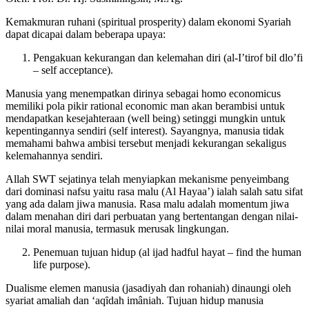
Kemakmuran ruhani (spiritual prosperity) dalam ekonomi Syariah
dapat dicapai dalam beberapa upaya:
Pengakuan kekurangan dan kelemahan diri (al-I’tirof bil dlo’fi
– self acceptance).
Manusia yang menempatkan dirinya sebagai homo economicus
memiliki pola pikir rational economic man akan berambisi untuk
mendapatkan kesejahteraan (well being) setinggi mungkin untuk
kepentingannya sendiri (self interest). Sayangnya, manusia tidak
memahami bahwa ambisi tersebut menjadi kekurangan sekaligus
kelemahannya sendiri.
Allah SWT sejatinya telah menyiapkan mekanisme penyeimbang
dari dominasi nafsu yaitu rasa malu (Al Hayaa’) ialah salah satu sifat
yang ada dalam jiwa manusia. Rasa malu adalah momentum jiwa
dalam menahan diri dari perbuatan yang bertentangan dengan nilai-
nilai moral manusia, termasuk merusak lingkungan.
Penemuan tujuan hidup (al ijad hadful hayat – find the human
life purpose).
Dualisme elemen manusia (jasadiyah dan rohaniah) dinaungi oleh
syariat amaliah dan ‘aqȋdah imâniah. Tujuan hidup manusia