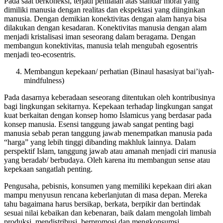
Pada saat berkoneksi, terjadi penilaian atas standar moral yang
dimiliki manusia dengan realitas dan ekspektasi yang diinginkan
manusia. Dengan demikian konektivitas dengan alam hanya bisa
dilakukan dengan kesadaran. Konektivitas manusia dengan alam
menjadi kristalisasi iman seseorang dalam beragama. Dengan
membangun konektivitas, manusia telah mengubah egosentris
menjadi teo-ecosentris.
Membangun kepekaan/ perhatian (Binaul hasasiyat bai’iyah-
mindfulness)
Pada dasarnya keberadaan seseorang ditentukan oleh kontribusinya
bagi lingkungan sekitarnya. Kepekaan terhadap lingkungan sangat
kuat berkaitan dengan konsep homo Islamicus yang berdasar pada
konsep manusia. Esensi tanggung jawab sangat penting bagi
manusia sebab peran tanggung jawab menempatkan manusia pada
“harga” yang lebih tinggi dibanding makhluk lainnya. Dalam
perspektif Islam, tanggung jawab atau amanah menjadi ciri manusia
yang beradab/ berbudaya. Oleh karena itu membangun sense atau
kepekaan sangatlah penting.
Pengusaha, pebisnis, konsumen yang memiliki kepekaan diri akan
mampu menyusun rencana keberlanjutan di masa depan. Mereka
tahu bagaimana harus bersikap, berkata, berpikir dan bertindak
sesuai nilai kebaikan dan kebenaran, baik dalam mengolah limbah
produksi, mendistribusi, berpromosi dan mengkonsumsi.