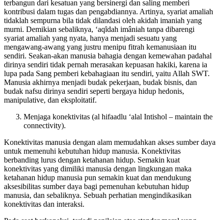
terbangun dari kesatuan yang bersinergi dan saling memberi
kontribusi dalam tugas dan pengabdiannya. Artinya, syariat amaliah
tidaklah sempurna bila tidak dilandasi oleh akidah imaniah yang
murni. Demikian sebaliknya, ‘aqȋdah imâniah tanpa dibarengi
syariat amaliah yang nyata, hanya menjadi sesuatu yang
mengawang-awang yang justru menipu fitrah kemanusiaan itu
sendiri. Seakan-akan manusia bahagia dengan kemewahan padahal
dirinya sendiri tidak pernah merasakan kepuasan hakiki, karena ia
lupa pada Sang pemberi kebahagiaan itu sendiri, yaitu Allah SWT.
Manusia akhirnya menjadi budak pekerjaan, budak bisnis, dan
budak nafsu dirinya sendiri seperti bergaya hidup hedonis,
manipulative, dan eksploitatif.
Menjaga konektivitas (al hifaadlu ‘alal Intishol – maintain the
connectivity).
Konektivitas manusia dengan alam memudahkan akses sumber daya
untuk memenuhi kebutuhan hidup manusia. Konektivitas
berbanding lurus dengan ketahanan hidup. Semakin kuat
konektivitas yang dimiliki manusia dengan lingkungan maka
ketahanan hidup manusia pun semakin kuat dan mendukung
aksesibilitas sumber daya bagi pemenuhan kebutuhan hidup
manusia, dan sebaliknya. Sebuah perhatian mengindikasikan
konektivitas dan interaksi.