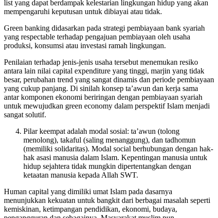
list yang dapat berdampak kelestarian lingkungan hidup yang akan
mempengaruhi keputusan untuk dibiayai atau tidak.
Green banking didasarkan pada strategi pembiayaan bank syariah
yang respectable terhadap pengajuan pembiayaan oleh usaha
produksi, konsumsi atau investasi ramah lingkungan.
Penilaian terhadap jenis-jenis usaha tersebut menemukan resiko
antara lain nilai capital expenditure yang tinggi, marjin yang tidak
besar, perubahan trend yang sangat dinamis dan periode pembiayaan
yang cukup panjang. Di sinilah konsep ta’awun dan kerja sama
antar komponen ekonomi beriringan dengan pembiayaan syariah
untuk mewujudkan green economy dalam perspektif Islam menjadi
sangat solutif.
Pilar keempat adalah modal sosial: ta’awun (tolong
menolong), takaful (saling menanggung), dan tadhomun
(memiliki solidaritas). Modal social berhubungan dengan hak-
hak asasi manusia dalam Islam. Kepentingan manusia untuk
hidup sejahtera tidak mungkin dipertentangkan dengan
ketaatan manusia kepada Allah SWT.
Human capital yang dimiliki umat Islam pada dasarnya
menunjukkan kekuatan untuk bangkit dari berbagai masalah seperti
kemiskinan, ketimpangan pendidikan, ekonomi, budaya,
pengangguran dan sebagainya. Masyarakat muslim pun