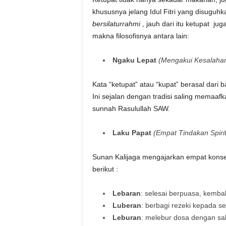
khususnya jelang Idul Fitri yang disugu
bersilaturrahmi
, jauh dari itu ketupat ju
makna filosofisnya antara lain:
Ngaku Lepat
(Mengakui Kesalaha
Kata “ketupat” atau “kupat” berasal dari
Ini sejalan dengan tradisi saling memaafk
sunnah Rasulullah SAW.
Laku Papat
(Empat Tindakan Spirit
Sunan Kalijaga mengajarkan empat konsep
berikut :
Lebaran
: selesai berpuasa, kembal
Luberan
: berbagi rezeki kepada 
Leburan
: melebur dosa dengan s