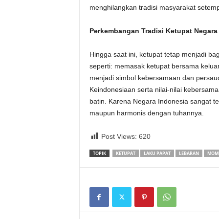
menghilangkan tradisi masyarakat setemp
Perkembangan Tradisi Ketupat Negara
Hingga saat ini, ketupat tetap menjadi ba
seperti: memasak ketupat bersama kelua
menjadi simbol kebersamaan dan persauda
Keindonesiaan serta nilai-nilai kebersama
batin. Karena Negara Indonesia sangat t
maupun harmonis dengan tuhannya.
Post Views:
620
TOPIK
KETUPAT
LAKU PAPAT
LEBARAN
MOME