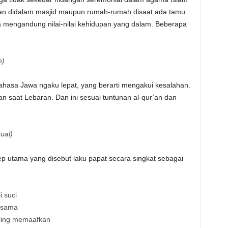
hkan didalam masjid maupun rumah-rumah disaat ada tamu
ga mengandung nilai-nilai kehidupan yang dalam. Beberapa
n)
 bahasa Jawa ngaku lepat, yang berarti mengakui kesalahan.
an saat Lebaran. Dan ini sesuai tuntunan al-qur’an dan
ual)
 utama yang disebut laku papat secara singkat sebagai
i suci
sesama
aling memaafkan