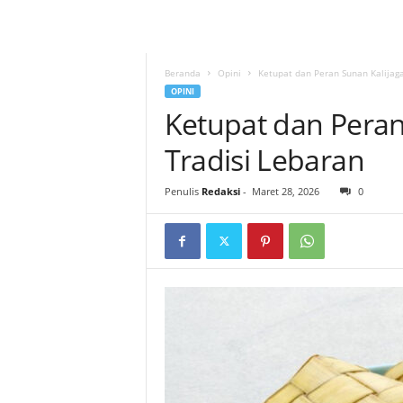
Beranda
Opini
Ketupat dan Peran Sunan Kalijag
OPINI
Ketupat dan Peran
Tradisi Lebaran
Penulis
Redaksi
-
Maret 28, 2026
0