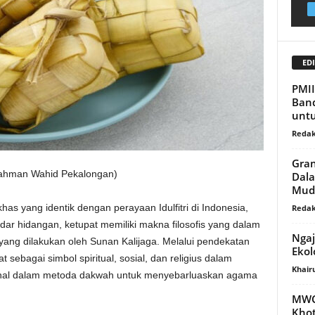
EDI
PMII
Band
unt
Redak
Gran
rahman Wahid Pekalongan)
Dala
Mudz
s yang identik dengan perayaan Idulfitri di Indonesia,
Redak
dar hidangan, ketupat memiliki makna filosofis yang dalam
Ngaj
yang dilakukan oleh Sunan Kalijaga. Melalui pendekatan
Ekol
 sebagai simbol spiritual, sosial, dan religius dalam
Khair
kenal dalam metoda dakwah untuk menyebarluaskan agama
MWC 
Khot