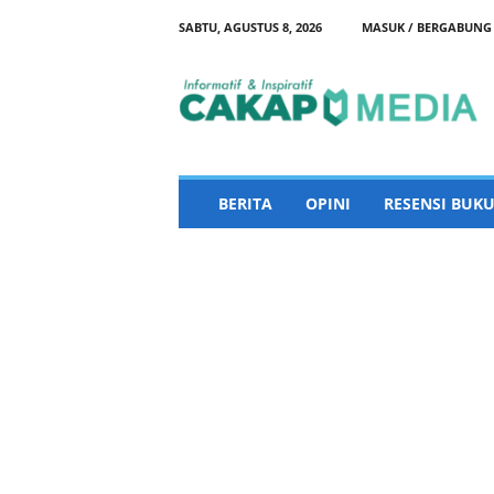
SABTU, AGUSTUS 8, 2026
MASUK / BERGABUNG
C
a
k
a
p
M
e
BERITA
OPINI
RESENSI BUKU
d
i
a