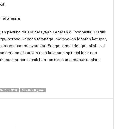
at.
 Indonesia
gian penting dalam perayaan Lebaran di Indonesia. Tradisi
rga
,
berbagi kepada tetangga
,
merayakan lebaran ketupat
,
raan antar masyarakat. Sangat kental dengan nilai-nilai
an dengan disatukan oleh kekuatan spiritual lahir dan
erkenal harmonis baik harmonis sesama manusia, alam
N IDUL FITRI
SUNAN KALIJAGA