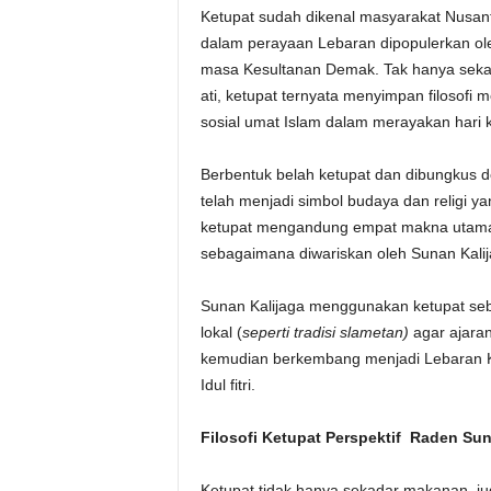
Ketupat sudah dikenal masyarakat Nusant
dalam perayaan Lebaran dipopulerkan ol
masa Kesultanan Demak. Tak hanya sek
ati, ketupat ternyata menyimpan filosofi 
sosial umat Islam dalam merayakan hari
Berbentuk belah ketupat dan dibungkus 
telah menjadi simbol budaya dan religi y
ketupat mengandung empat makna utama 
sebagaimana diwariskan oleh Sunan Kalij
Sunan Kalijaga menggunakan ketupat se
lokal (
seperti tradisi slametan)
agar ajaran
kemudian berkembang menjadi Lebaran Ke
Idul fitri.
Filosofi Ketupat Perspektif Raden Sun
Ketupat tidak hanya sekadar makanan, j