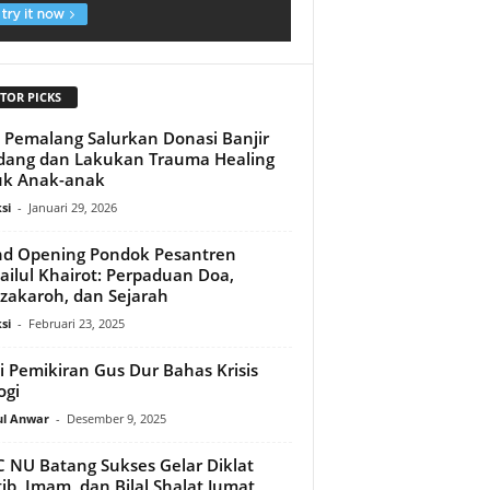
TOR PICKS
 Pemalang Salurkan Donasi Banjir
ang dan Lakukan Trauma Healing
uk Anak-anak
si
-
Januari 29, 2026
d Opening Pondok Pesantren
ailul Khairot: Perpaduan Doa,
akaroh, dan Sejarah
si
-
Februari 23, 2025
i Pemikiran Gus Dur Bahas Krisis
ogi
ul Anwar
-
Desember 9, 2025
NU Batang Sukses Gelar Diklat
ib, Imam, dan Bilal Shalat Jumat