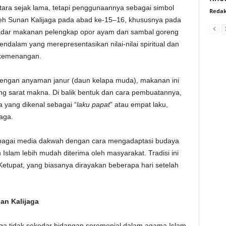
ara sejak lama, tetapi penggunaannya sebagai simbol
Redak
eh Sunan Kalijaga pada abad ke-15–16, khususnya pada
adar makanan pelengkap opor ayam dan sambal goreng
mendalam yang merepresentasikan nilai-nilai spiritual dan
 kemenangan.
dengan anyaman janur (daun kelapa muda), makanan ini
ang sarat makna. Di balik bentuk dan cara pembuatannya,
yang dikenal sebagai “
laku papat
” atau empat laku,
aga.
bagai media dakwah dengan cara mengadaptasi budaya
 Islam lebih mudah diterima oleh masyarakat. Tradisi ini
tupat, yang biasanya dirayakan beberapa hari setelah
an Kalijaga
uga tidak sekedar hidangan seremonial dalam agama Islam