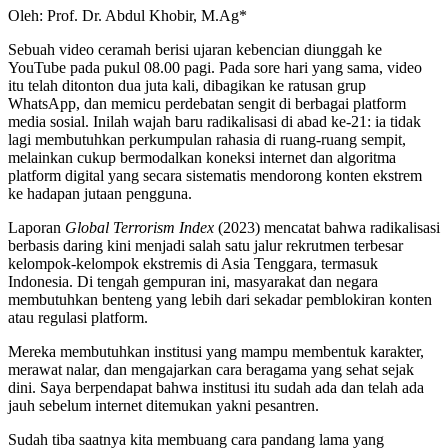
Oleh: Prof. Dr. Abdul Khobir, M.Ag*
Sebuah video ceramah berisi ujaran kebencian diunggah ke
YouTube pada pukul 08.00 pagi. Pada sore hari yang sama, video
itu telah ditonton dua juta kali, dibagikan ke ratusan grup
WhatsApp, dan memicu perdebatan sengit di berbagai platform
media sosial. Inilah wajah baru radikalisasi di abad ke-21: ia tidak
lagi membutuhkan perkumpulan rahasia di ruang-ruang sempit,
melainkan cukup bermodalkan koneksi internet dan algoritma
platform digital yang secara sistematis mendorong konten ekstrem
ke hadapan jutaan pengguna.
Laporan
Global Terrorism Index
(2023) mencatat bahwa radikalisasi
berbasis daring kini menjadi salah satu jalur rekrutmen terbesar
kelompok-kelompok ekstremis di Asia Tenggara, termasuk
Indonesia. Di tengah gempuran ini, masyarakat dan negara
membutuhkan benteng yang lebih dari sekadar pemblokiran konten
atau regulasi platform.
Mereka membutuhkan institusi yang mampu membentuk karakter,
merawat nalar, dan mengajarkan cara beragama yang sehat sejak
dini. Saya berpendapat bahwa institusi itu sudah ada dan telah ada
jauh sebelum internet ditemukan yakni pesantren.
Sudah tiba saatnya kita membuang cara pandang lama yang