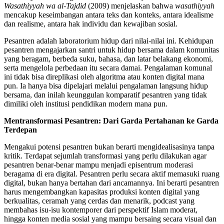
Wasathiyyah wa al-Tajdid
(2009) menjelaskan bahwa
wasathiyyah
mencakup keseimbangan antara teks dan konteks, antara idealisme
dan realisme, antara hak individu dan kewajiban sosial.
Pesantren adalah laboratorium hidup dari nilai-nilai ini. Kehidupan
pesantren mengajarkan santri untuk hidup bersama dalam komunitas
yang beragam, berbeda suku, bahasa, dan latar belakang ekonomi,
serta mengelola perbedaan itu secara damai. Pengalaman komunal
ini tidak bisa direplikasi oleh algoritma atau konten digital mana
pun. Ia hanya bisa dipelajari melalui pengalaman langsung hidup
bersama, dan inilah keunggulan komparatif pesantren yang tidak
dimiliki oleh institusi pendidikan modern mana pun.
Mentransformasi Pesantren: Dari Garda Pertahanan ke Garda
Terdepan
Mengakui potensi pesantren bukan berarti mengidealisasinya tanpa
kritik. Terdapat sejumlah transformasi yang perlu dilakukan agar
pesantren benar-benar mampu menjadi episentrum moderasi
beragama di era digital. Pesantren perlu secara aktif memasuki ruang
digital, bukan hanya bertahan dari ancamannya. Ini berarti pesantren
harus mengembangkan kapasitas produksi konten digital yang
berkualitas, ceramah yang cerdas dan menarik, podcast yang
membahas isu-isu kontemporer dari perspektif Islam moderat,
hingga konten media sosial yang mampu bersaing secara visual dan