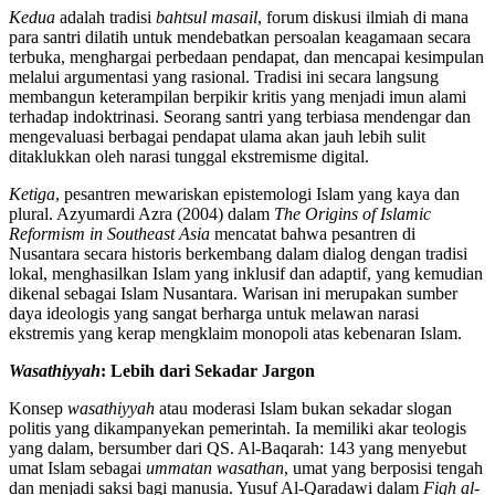
Kedua
adalah tradisi
bahtsul masail
, forum diskusi ilmiah di mana
para santri dilatih untuk mendebatkan persoalan keagamaan secara
terbuka, menghargai perbedaan pendapat, dan mencapai kesimpulan
melalui argumentasi yang rasional. Tradisi ini secara langsung
membangun keterampilan berpikir kritis yang menjadi imun alami
terhadap indoktrinasi. Seorang santri yang terbiasa mendengar dan
mengevaluasi berbagai pendapat ulama akan jauh lebih sulit
ditaklukkan oleh narasi tunggal ekstremisme digital.
Ketiga
, pesantren mewariskan epistemologi Islam yang kaya dan
plural. Azyumardi Azra (2004) dalam
The Origins of Islamic
Reformism in Southeast Asia
mencatat bahwa pesantren di
Nusantara secara historis berkembang dalam dialog dengan tradisi
lokal, menghasilkan Islam yang inklusif dan adaptif, yang kemudian
dikenal sebagai Islam Nusantara. Warisan ini merupakan sumber
daya ideologis yang sangat berharga untuk melawan narasi
ekstremis yang kerap mengklaim monopoli atas kebenaran Islam.
Wasathiyyah
: Lebih dari Sekadar Jargon
Konsep
wasathiyyah
atau moderasi Islam bukan sekadar slogan
politis yang dikampanyekan pemerintah. Ia memiliki akar teologis
yang dalam, bersumber dari QS. Al-Baqarah: 143 yang menyebut
umat Islam sebagai
ummatan wasathan
, umat yang berposisi tengah
dan menjadi saksi bagi manusia. Yusuf Al-Qaradawi dalam
Fiqh al-