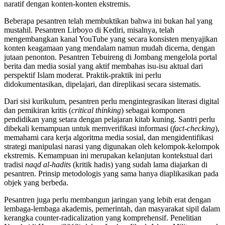
naratif dengan konten-konten ekstremis.
Beberapa pesantren telah membuktikan bahwa ini bukan hal yang
mustahil. Pesantren Lirboyo di Kediri, misalnya, telah
mengembangkan kanal YouTube yang secara konsisten menyajikan
konten keagamaan yang mendalam namun mudah dicerna, dengan
jutaan penonton. Pesantren Tebuireng di Jombang mengelola portal
berita dan media sosial yang aktif membahas isu-isu aktual dari
perspektif Islam moderat. Praktik-praktik ini perlu
didokumentasikan, dipelajari, dan direplikasi secara sistematis.
Dari sisi kurikulum, pesantren perlu mengintegrasikan literasi digital
dan pemikiran kritis (
critical thinking
) sebagai komponen
pendidikan yang setara dengan pelajaran kitab kuning. Santri perlu
dibekali kemampuan untuk memverifikasi informasi (
fact-checking
),
memahami cara kerja algoritma media sosial, dan mengidentifikasi
strategi manipulasi narasi yang digunakan oleh kelompok-kelompok
ekstremis. Kemampuan ini merupakan kelanjutan kontekstual dari
tradisi
naqd al-hadits
(kritik hadis) yang sudah lama diajarkan di
pesantren. Prinsip metodologis yang sama hanya diaplikasikan pada
objek yang berbeda.
Pesantren juga perlu membangun jaringan yang lebih erat dengan
lembaga-lembaga akademis, pemerintah, dan masyarakat sipil dalam
kerangka counter-radicalization yang komprehensif. Penelitian