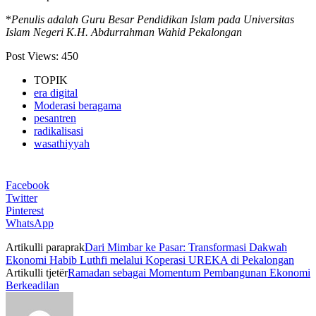
*
Penulis adalah Guru Besar Pendidikan Islam pada Universitas
Islam Negeri K.H. Abdurrahman Wahid Pekalongan
Post Views:
450
TOPIK
era digital
Moderasi beragama
pesantren
radikalisasi
wasathiyyah
Facebook
Twitter
Pinterest
WhatsApp
Artikulli paraprak
Dari Mimbar ke Pasar: Transformasi Dakwah
Ekonomi Habib Luthfi melalui Koperasi UREKA di Pekalongan
Artikulli tjetër
Ramadan sebagai Momentum Pembangunan Ekonomi
Berkeadilan