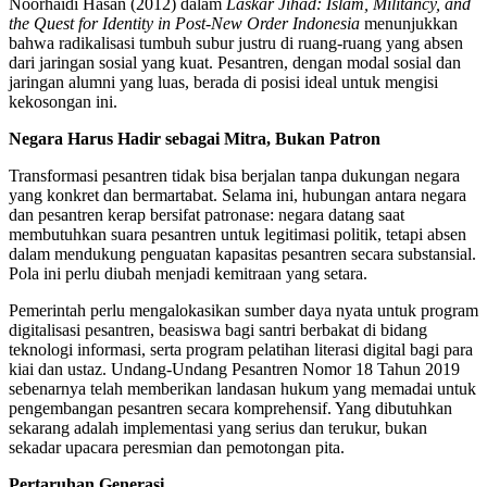
Noorhaidi Hasan (2012) dalam
Laskar Jihad: Islam, Militancy, and
the Quest for Identity in Post-New Order Indonesia
menunjukkan
bahwa radikalisasi tumbuh subur justru di ruang-ruang yang absen
dari jaringan sosial yang kuat. Pesantren, dengan modal sosial dan
jaringan alumni yang luas, berada di posisi ideal untuk mengisi
kekosongan ini.
Negara Harus Hadir sebagai Mitra, Bukan Patron
Transformasi pesantren tidak bisa berjalan tanpa dukungan negara
yang konkret dan bermartabat. Selama ini, hubungan antara negara
dan pesantren kerap bersifat patronase: negara datang saat
membutuhkan suara pesantren untuk legitimasi politik, tetapi absen
dalam mendukung penguatan kapasitas pesantren secara substansial.
Pola ini perlu diubah menjadi kemitraan yang setara.
Pemerintah perlu mengalokasikan sumber daya nyata untuk program
digitalisasi pesantren, beasiswa bagi santri berbakat di bidang
teknologi informasi, serta program pelatihan literasi digital bagi para
kiai dan ustaz. Undang-Undang Pesantren Nomor 18 Tahun 2019
sebenarnya telah memberikan landasan hukum yang memadai untuk
pengembangan pesantren secara komprehensif. Yang dibutuhkan
sekarang adalah implementasi yang serius dan terukur, bukan
sekadar upacara peresmian dan pemotongan pita.
Pertaruhan Generasi