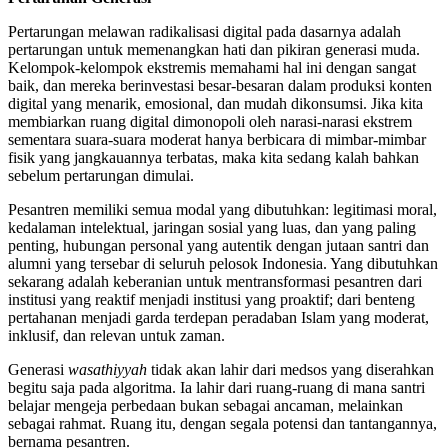
Pertarungan melawan radikalisasi digital pada dasarnya adalah
pertarungan untuk memenangkan hati dan pikiran generasi muda.
Kelompok-kelompok ekstremis memahami hal ini dengan sangat
baik, dan mereka berinvestasi besar-besaran dalam produksi konten
digital yang menarik, emosional, dan mudah dikonsumsi. Jika kita
membiarkan ruang digital dimonopoli oleh narasi-narasi ekstrem
sementara suara-suara moderat hanya berbicara di mimbar-mimbar
fisik yang jangkauannya terbatas, maka kita sedang kalah bahkan
sebelum pertarungan dimulai.
Pesantren memiliki semua modal yang dibutuhkan: legitimasi moral,
kedalaman intelektual, jaringan sosial yang luas, dan yang paling
penting, hubungan personal yang autentik dengan jutaan santri dan
alumni yang tersebar di seluruh pelosok Indonesia. Yang dibutuhkan
sekarang adalah keberanian untuk mentransformasi pesantren dari
institusi yang reaktif menjadi institusi yang proaktif; dari benteng
pertahanan menjadi garda terdepan peradaban Islam yang moderat,
inklusif, dan relevan untuk zaman.
Generasi
wasathiyyah
tidak akan lahir dari medsos yang diserahkan
begitu saja pada algoritma. Ia lahir dari ruang-ruang di mana santri
belajar mengeja perbedaan bukan sebagai ancaman, melainkan
sebagai rahmat. Ruang itu, dengan segala potensi dan tantangannya,
bernama pesantren.