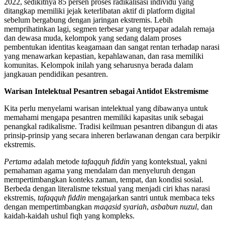
2022, sedikitnya 85 persen proses radikalisasi individu yang
ditangkap memiliki jejak keterlibatan aktif di platform digital
sebelum bergabung dengan jaringan ekstremis. Lebih
memprihatinkan lagi, segmen terbesar yang terpapar adalah remaja
dan dewasa muda, kelompok yang sedang dalam proses
pembentukan identitas keagamaan dan sangat rentan terhadap narasi
yang menawarkan kepastian, kepahlawanan, dan rasa memiliki
komunitas. Kelompok inilah yang seharusnya berada dalam
jangkauan pendidikan pesantren.
Warisan Intelektual Pesantren sebagai Antidot Ekstremisme
Kita perlu menyelami warisan intelektual yang dibawanya untuk
memahami mengapa pesantren memiliki kapasitas unik sebagai
penangkal radikalisme. Tradisi keilmuan pesantren dibangun di atas
prinsip-prinsip yang secara inheren berlawanan dengan cara berpikir
ekstremis.
Pertama
adalah metode
tafaqquh fiddin
yang kontekstual, yakni
pemahaman agama yang mendalam dan menyeluruh dengan
mempertimbangkan konteks zaman, tempat, dan kondisi sosial.
Berbeda dengan literalisme tekstual yang menjadi ciri khas narasi
ekstremis,
tafaqquh fiddin
mengajarkan santri untuk membaca teks
dengan mempertimbangkan
maqasid syariah
,
asbabun nuzul
, dan
kaidah-kaidah ushul fiqh yang kompleks.