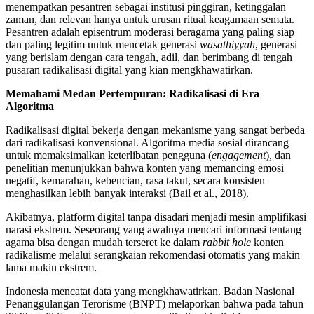
menempatkan pesantren sebagai institusi pinggiran, ketinggalan
zaman, dan relevan hanya untuk urusan ritual keagamaan semata.
Pesantren adalah episentrum moderasi beragama yang paling siap
dan paling legitim untuk mencetak generasi
wasathiyyah
, generasi
yang berislam dengan cara tengah, adil, dan berimbang di tengah
pusaran radikalisasi digital yang kian mengkhawatirkan.
Memahami Medan Pertempuran: Radikalisasi di Era
Algoritma
Radikalisasi digital bekerja dengan mekanisme yang sangat berbeda
dari radikalisasi konvensional. Algoritma media sosial dirancang
untuk memaksimalkan keterlibatan pengguna (
engagement
), dan
penelitian menunjukkan bahwa konten yang memancing emosi
negatif, kemarahan, kebencian, rasa takut, secara konsisten
menghasilkan lebih banyak interaksi (Bail et al., 2018).
Akibatnya, platform digital tanpa disadari menjadi mesin amplifikasi
narasi ekstrem. Seseorang yang awalnya mencari informasi tentang
agama bisa dengan mudah terseret ke dalam
rabbit hole
konten
radikalisme melalui serangkaian rekomendasi otomatis yang makin
lama makin ekstrem.
Indonesia mencatat data yang mengkhawatirkan. Badan Nasional
Penanggulangan Terorisme (BNPT) melaporkan bahwa pada tahun