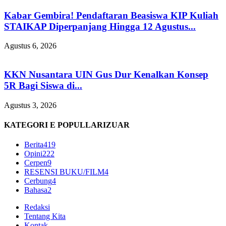
Kabar Gembira! Pendaftaran Beasiswa KIP Kuliah
STAIKAP Diperpanjang Hingga 12 Agustus...
Agustus 6, 2026
KKN Nusantara UIN Gus Dur Kenalkan Konsep
5R Bagi Siswa di...
Agustus 3, 2026
KATEGORI E POPULLARIZUAR
Berita
419
Opini
222
Cerpen
9
RESENSI BUKU/FILM
4
Cerbung
4
Bahasa
2
Redaksi
Tentang Kita
Kontak