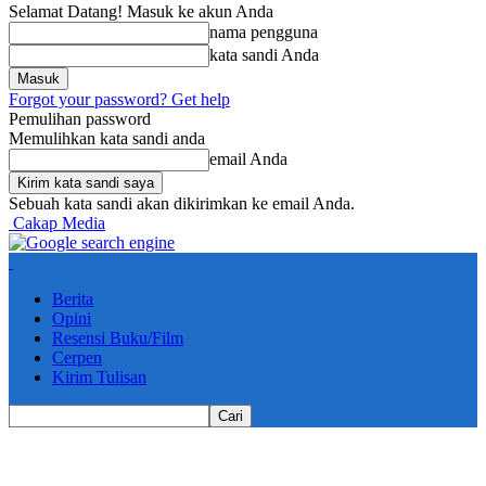
Selamat Datang! Masuk ke akun Anda
nama pengguna
kata sandi Anda
Forgot your password? Get help
Pemulihan password
Memulihkan kata sandi anda
email Anda
Sebuah kata sandi akan dikirimkan ke email Anda.
Cakap Media
Berita
Opini
Resensi Buku/Film
Cerpen
Kirim Tulisan