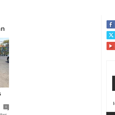
an
s
0
 Bagi