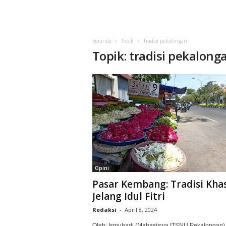
Beranda
Topik
Tradisi pekalongan
Topik: tradisi pekalong
Opini
Pasar Kembang: Tradisi Kha
Jelang Idul Fitri
Redaksi
-
April 8, 2024
Oleh: Ismuhadi (Mahasiswa ITSNU Pekalongan)