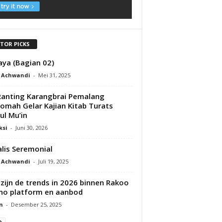
ITOR PICKS
aya (Bagian 02)
t Achwandi
-
Mei 31, 2025
anting Karangbrai Pemalang
qomah Gelar Kajian Kitab Turats
ul Mu’in
ksi
-
Juni 30, 2026
alis Seremonial
t Achwandi
-
Juli 19, 2025
zijn de trends in 2026 binnen Rakoo
no platform en aanbod
n
-
Desember 25, 2025