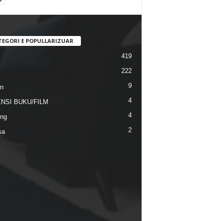
TEGORI E POPULLARIZUAR
419
222
9
n
4
NSI BUKU/FILM
4
ng
2
sa