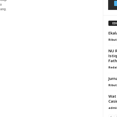
tu
bang.
ED
Ekal
Ribu
NU R
Isti
Fath
Reda
Jurn
Ribu
Wat 
Casi
admi