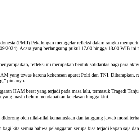
donesia (PMII) Pekalongan menggelar refleksi dalam rangka memperi
09/2024). Acara yang berlangsung pukul 17.00 hingga 18.00 WIB ini
yampaikan, refleksi ini merupakan bentuk solidaritas bagi para aktiv
HAM yang tewas karena kekerasan aparat Polri dan TNI. Diharapkan, ra
ng,” pintanya.
aran HAM berat yang terjadi pada masa lalu, termasuk Tragedi Tanj
a yang masih belum mendapatkan kejelasan hingga kini.
didorong oleh nilai-nilai kemanusiaan dan tanggung jawab moral terha
an bagi kita semua bahwa pelanggaran serupa bisa terjadi kapan saja dan