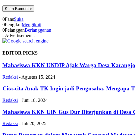
0
Fans
Suka
0
Pengikut
Mengikuti
0
Pelanggan
Berlangganan
- Advertisement -
EDITOR PICKS
Mahasiswa KKN UNDIP Ajak Warga Desa Karangjom
Redaksi
-
Agustus 15, 2024
Cita-cita Anak TK Ingin jadi Pengusaha, Mengapa 
Redaksi
-
Juni 18, 2024
Mahasiswa KKN UIN Gus Dur Diterjunkan di Desa C
Redaksi
-
Juli 20, 2025