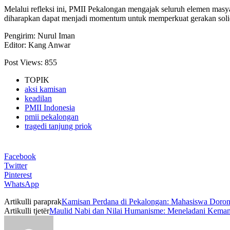
Melalui refleksi ini, PMII Pekalongan mengajak seluruh elemen mas
diharapkan dapat menjadi momentum untuk memperkuat gerakan soli
Pengirim: Nurul Iman
Editor: Kang Anwar
Post Views:
855
TOPIK
aksi kamisan
keadilan
PMII Indonesia
pmii pekalongan
tragedi tanjung priok
Facebook
Twitter
Pinterest
WhatsApp
Artikulli paraprak
Kamisan Perdana di Pekalongan: Mahasiswa Doro
Artikulli tjetër
Maulid Nabi dan Nilai Humanisme: Meneladani Keman