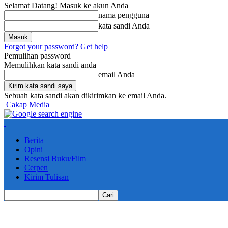
Selamat Datang! Masuk ke akun Anda
nama pengguna
kata sandi Anda
Forgot your password? Get help
Pemulihan password
Memulihkan kata sandi anda
email Anda
Sebuah kata sandi akan dikirimkan ke email Anda.
Cakap Media
Berita
Opini
Resensi Buku/Film
Cerpen
Kirim Tulisan