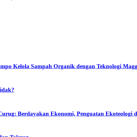
po Kelola Sampah Organik dengan Teknologi Magg
Tidak?
urug: Berdayakan Ekonomi, Penguatan Ekoteologi da