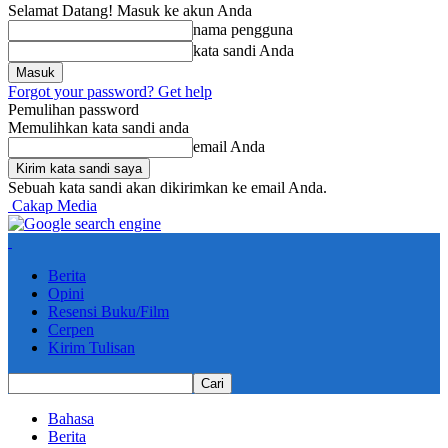
Selamat Datang! Masuk ke akun Anda
nama pengguna
kata sandi Anda
Forgot your password? Get help
Pemulihan password
Memulihkan kata sandi anda
email Anda
Sebuah kata sandi akan dikirimkan ke email Anda.
Cakap Media
Berita
Opini
Resensi Buku/Film
Cerpen
Kirim Tulisan
Bahasa
Berita