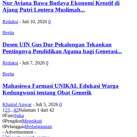
Nur Aviana Bawa Budaya Ekonomi Kreatif di
Ajang Putri Lentera Muslimah...
Redaksi
-
Juli 10, 2026
0
Berita
Dosen UIN Gus Dur Pekalongan Tekankan
Pentingnya Pendidikan Agama bagi Generasi...
Redaksi
-
Juli 7, 2026
0
Berita
Mahasiswa Farmasi UNIKAL Edukasi Warga
Kedungwuni tentang Obat Generik
Khairul Anwar
-
Juli 5, 2026
0
1
2
3
...
42
Halaman 1 dari 42
0
Fans
Suka
0
Pengikut
Mengikuti
0
Pelanggan
Berlangganan
- Advertisement -