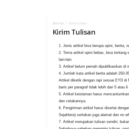
Beranda
Kirim Tulisan
Kirim Tulisan
Jenis artikel bisa berupa opini, berita, 
Tema artikel opini bebas, bisa tentang 
lain-lain.
Artikel belum pernah dipublikasikan di 
Jumlah kata artikel berita adalah 250-35
Artikel diketik dengan rapi sesuai EYD d
baris per paragraf tidak lebih dari 5 atau 6 
Artikel keislaman harus mencantumkan 
dan cetakannya.
Pengiriman artikel harus disertai denga
Sejahtera) sertakan juga alamat dan no w
Artikel merupakan tulisan sendiri, buka
Sebaiknya sebelum mengirim tulisan, pasti