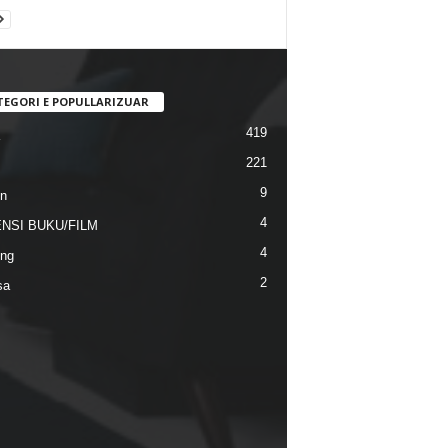
TEGORI E POPULLARIZUAR
419
221
9
n
4
NSI BUKU/FILM
4
ng
2
sa