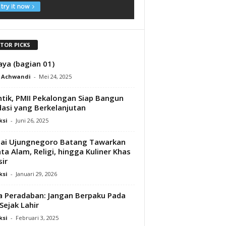
ITOR PICKS
aya (bagian 01)
t Achwandi
-
Mei 24, 2025
ntik, PMII Pekalongan Siap Bangun
asi yang Berkelanjutan
ksi
-
Juni 26, 2025
ai Ujungnegoro Batang Tawarkan
ta Alam, Religi, hingga Kuliner Khas
sir
ksi
-
Januari 29, 2026
a Peradaban: Jangan Berpaku Pada
 Sejak Lahir
ksi
-
Februari 3, 2025