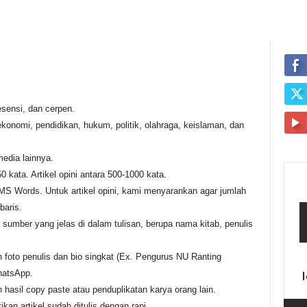
resensi, dan cerpen.
ekonomi, pendidikan, hukum, politik, olahraga, keislaman, dan
media lainnya.
0 kata. Artikel opini antara 500-1000 kata.
i MS Words. Untuk artikel opini, kami menyarankan agar jumlah
baris.
sumber yang jelas di dalam tulisan, berupa nama kitab, penulis
n foto penulis dan bio singkat (Ex. Pengurus NU Ranting
hatsApp.
n hasil copy paste atau penduplikatan karya orang lain.
kan artikel sudah ditulis dengan rapi.