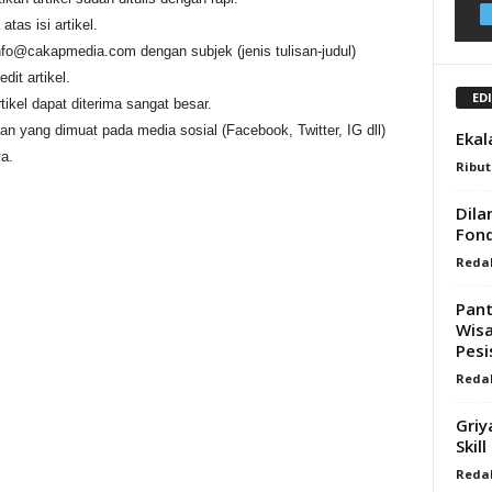
tas isi artikel.
info@cakapmedia.com dengan subjek (jenis tulisan-judul)
it artikel.
ED
tikel dapat diterima sangat besar.
an yang dimuat pada media sosial (Facebook, Twitter, IG dll)
Ekal
a.
Ribu
Dila
Fond
Reda
Pant
Wisa
Pesi
Reda
Griy
Skill
Reda