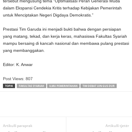
tersebut mengusung tema “Optimalisasi Peran Generasi Muda
dalam Ekspansi Cendekia Kritis terhadap Kebijakan Pemerintah
untuk Menciptakan Negeri Digdaya Demokratis.”
Prestasi Tim Garuda ini menjadi bukti bahwa dengan persiapan
yang matang, tekad, dan kerja keras, mahasiswa Fakultas Syariah
mampu bersaing di kancah nasional dan membawa pulang prestasi
yang membanggakan.
Editor: K. Anwar
Post Views:
807
TOPIK
FAKULTAS SYARIAH
ILMU PEMERINTAHAN
TIM DEBAT UIN GUS DUR
Artikulli paraprak
Artikulli tjetër