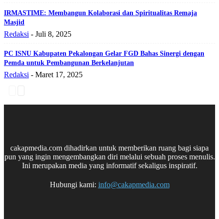
IRMASTIME: Membangun Kolaborasi dan Spiritualitas Remaja
Masjid
Redaksi
-
Juli 8, 2025
PC ISNU Kabupaten Pekalongan Gelar FGD Bahas Sinergi dengan
Pemda untuk Pembangunan Berkelanjutan
Redaksi
-
Maret 17, 2025
cakapmedia.com dihadirkan untuk memberikan ruang bagi siapa
pun yang ingin mengembangkan diri melalui sebuah proses menulis.
Ini merupakan media yang informatif sekaligus inspiratif.
Hubungi kami:
info@cakapmedia.com