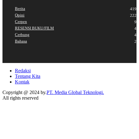
Berita
419
Opini
222
Cerpen
9
RESENSI BUKU/FILM
4
Cerbung
4
Bahasa
2
Redaksi
Tentang Kita
Kontak
Copyright @ 2024 by.
PT. Media Global Teknologi.
All rights reserved