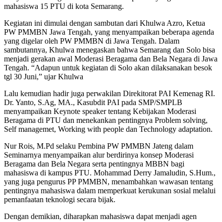
mahasiswa 15 PTU di kota Semarang.
Kegiatan ini dimulai dengan sambutan dari Khulwa Azro, Ketua
PW PMMBN Jawa Tengah, yang menyampaikan beberapa agenda
yang digelar oleh PW PMMBN di Jawa Tengah. Dalam
sambutannya, Khulwa menegaskan bahwa Semarang dan Solo bisa
menjadi gerakan awal Moderasi Beragama dan Bela Negara di Jawa
Tengah. “Adapun untuk kegiatan di Solo akan dilaksanakan besok
tgl 30 Juni,” ujar Khulwa
Lalu kemudian hadir juga perwakilan Direkitorat PAI Kemenag RI.
Dr. Yanto, S.Ag, MA., Kasubdit PAI pada SMP/SMPLB
menyampaikan Keynote speaker tentang Kebijakan Moderasi
Beragama di PTU dan menekankan pentingnya Problem solving,
Self managemet, Working with people dan Technology adaptation.
Nur Rois, M.Pd selaku Pembina PW PMMBN Jateng dalam
Seminarnya menyampaikan alur berdirinya konsep Moderasi
Beragama dan Bela Negara serta pentingnya MBBN bagi
mahasiswa di kampus PTU. Mohammad Derry Jamaludin, S.Hum.,
yang juga pengurus PP PMMBN, menambahkan wawasan tentang
pentingnya mahasiswa dalam memperkuat kerukunan sosial melalui
pemanfaatan teknologi secara bijak.
Dengan demikian, diharapkan mahasiswa dapat menjadi agen