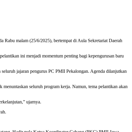
a Rabu malam (25/6/2025), bertempat di Aula Sekretariat Daerah
elantikan ini menjadi momentum penting bagi kepengurusan baru
 seluruh jajaran pengurus PC PMII Pekalongan. Agenda dilanjutkan
k menuntaskan seluruh program kerja. Namun, tema pelantikan akan
kelanjutan,” ujarnya.
rah.
n Batang. Hadir pula Ketua Koordinator Cabang (PKC) PMII Jawa