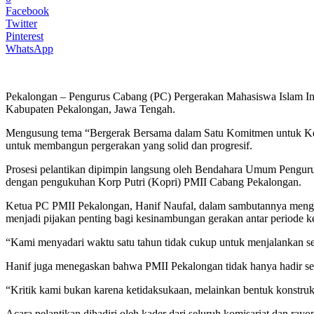
Facebook
Twitter
Pinterest
WhatsApp
Pekalongan – Pengurus Cabang (PC) Pergerakan Mahasiswa Islam Ind
Kabupaten Pekalongan, Jawa Tengah.
Mengusung tema “Bergerak Bersama dalam Satu Komitmen untuk Kema
untuk membangun pergerakan yang solid dan progresif.
Prosesi pelantikan dipimpin langsung oleh Bendahara Umum Penguru
dengan pengukuhan Korp Putri (Kopri) PMII Cabang Pekalongan.
Ketua PC PMII Pekalongan, Hanif Naufal, dalam sambutannya mengak
menjadi pijakan penting bagi kesinambungan gerakan antar periode 
“Kami menyadari waktu satu tahun tidak cukup untuk menjalankan se
Hanif juga menegaskan bahwa PMII Pekalongan tidak hanya hadir sebaga
“Kritik kami bukan karena ketidaksukaan, melainkan bentuk konstru
Acara pelantikan dihadiri oleh kader dari seluruh komisariat dan 