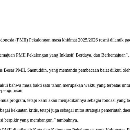
onesia (PMII) Pekalongan masa khidmat 2025/2026 resmi dilantik pad
juan PMII Pekalongan yang Inklusif, Berdaya, dan Berkemajuan”, p
s Besar PMII, Saenuddin, yang memandu pembacaan baiat diikuti oleh
ui bahwa masa bakti satu tahun merupakan waktu yang terbatas untu
kepengurusan.
mua program, tetapi kami akan menjadikannya sebagai fondasi yang ber
i kekuatan kritis, tetapi juga sebagai mitra strategis pemerintah dae
ksi berpikir yang membangun,” tambahnya.
rayon PMII di wilayah Kota dan Kabupaten Pekalongan, serta Kabupate