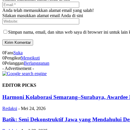
Anda telah memasukkan alamat email yang salah!
Silakan masukkan alamat email Anda di sini
Simpan nama, email, dan situs web saya di browser ini untuk lain 
0
Fans
Suka
0
Pengikut
Mengikuti
0
Pelanggan
Berlangganan
- Advertisement -
EDITOR PICKS
Harmoni Kolaborasi Semarang–Surabaya, Awardee Be
Redaksi
-
Mei 24, 2026
Batik: Seni Dekonstruktif Jawa yang Mendahului De