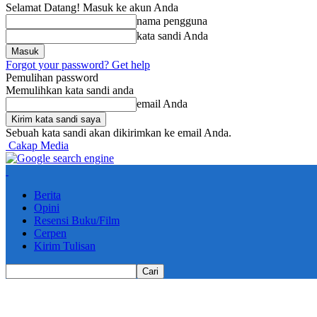
Selamat Datang! Masuk ke akun Anda
nama pengguna
kata sandi Anda
Forgot your password? Get help
Pemulihan password
Memulihkan kata sandi anda
email Anda
Sebuah kata sandi akan dikirimkan ke email Anda.
Cakap Media
Berita
Opini
Resensi Buku/Film
Cerpen
Kirim Tulisan