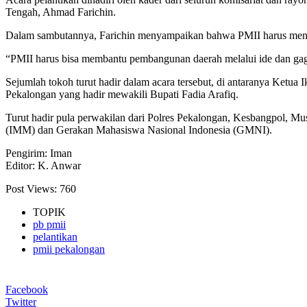
Tengah, Ahmad Farichin.
Dalam sambutannya, Farichin menyampaikan bahwa PMII harus menjadi m
“PMII harus bisa membantu pembangunan daerah melalui ide dan gagas
Sejumlah tokoh turut hadir dalam acara tersebut, di antaranya Ket
Pekalongan yang hadir mewakili Bupati Fadia Arafiq.
Turut hadir pula perwakilan dari Polres Pekalongan, Kesbangpol, 
(IMM) dan Gerakan Mahasiswa Nasional Indonesia (GMNI).
Pengirim: Iman
Editor: K. Anwar
Post Views:
760
TOPIK
pb pmii
pelantikan
pmii pekalongan
Facebook
Twitter