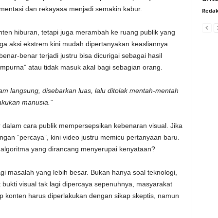
mentasi dan rekayasa menjadi semakin kabur.
Redak
nten hiburan, tetapi juga merambah ke ruang publik yang
ingga aksi ekstrem kini mudah dipertanyakan keasliannya.
enar-benar terjadi justru bisa dicurigai sebagai hasil
sempurna” atau tidak masuk akal bagi sebagian orang.
am langsung, disebarkan luas, lalu ditolak mentah-mentah
akukan manusia.”
 dalam cara publik mempersepsikan kebenaran visual. Jika
gan “percaya”, kini video justru memicu pertanyaan baru.
il algoritma yang dirancang menyerupai kenyataan?
agi masalah yang lebih besar. Bukan hanya soal teknologi,
t bukti visual tak lagi dipercaya sepenuhnya, masyarakat
iap konten harus diperlakukan dengan sikap skeptis, namun