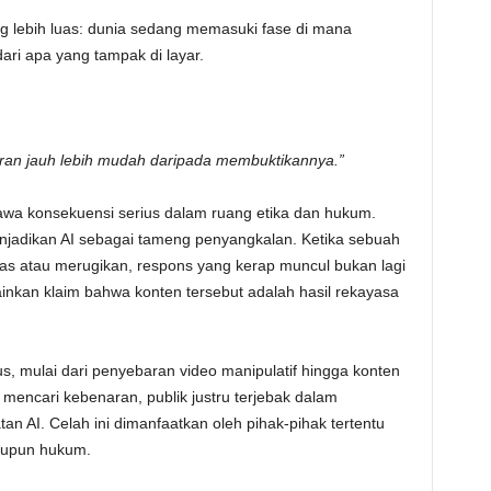
ang lebih luas: dunia sedang memasuki fase di mana
dari apa yang tampak di layar.
an jauh lebih mudah daripada membuktikannya.”
awa konsekuensi serius dalam ruang etika dan hukum.
jadikan AI sebagai tameng penyangkalan. Ketika sebuah
tas atau merugikan, respons yang kerap muncul bukan lagi
ainkan klaim bahwa konten tersebut adalah hasil rekayasa
sus, mulai dari penyebaran video manipulatif hingga konten
lih mencari kebenaran, publik justru terjebak dalam
tan AI. Celah ini dimanfaatkan oleh pihak-pihak tertentu
aupun hukum.