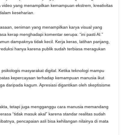
ada video yang menampilkan kemampuan ekstrem, kreativitas
 dalam keseharian.
biasaan, seniman yang menampilkan karya visual yang
biasa kerap menghadapi komentar serupa: “ini pasti AI.”
mun dampaknya tidak kecil. Kerja keras, latihan panjang,
eduksi hanya karena publik sudah terbiasa meragukan
sikologis masyarakat digital. Ketika teknologi mampu
, batas kepercayaan terhadap kemampuan manusia ikut
iga daripada kagum. Apresiasi digantikan oleh skeptisisme
n fakta, tetapi juga mengganggu cara manusia memandang
rasa “tidak masuk akal” karena standar realitas sudah
ibatnya, pencapaian asli bisa kehilangan nilainya di mata