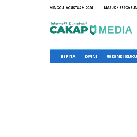
MINGGU, AGUSTUS 9, 2026
MASUK / BERGABU
C
a
k
a
p
M
e
BERITA
OPINI
RESENSI BUKU
d
i
a