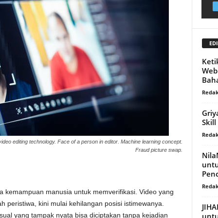
EDI
Keti
Webi
Baha
Redak
Griy
Skill
Redak
 video editing technology. Face of a person in editor. Machine learning concept.
Fraud picture swap.
Nila
untu
Penc
Redak
pada kemampuan manusia untuk memverifikasi. Video yang
h peristiwa, kini mulai kehilangan posisi istimewanya.
JIHA
unt
ual yang tampak nyata bisa diciptakan tanpa kejadian