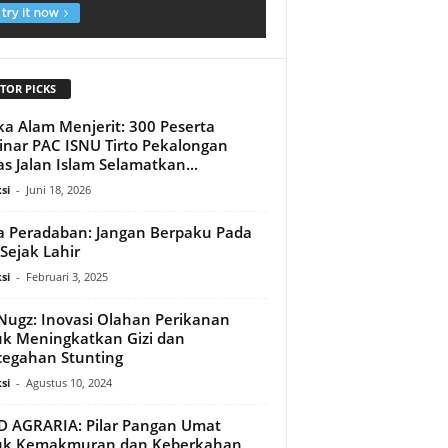
TOR PICKS
ka Alam Menjerit: 300 Peserta
nar PAC ISNU Tirto Pekalongan
s Jalan Islam Selamatkan...
si
-
Juni 18, 2026
a Peradaban: Jangan Berpaku Pada
 Sejak Lahir
si
-
Februari 3, 2025
Nugz: Inovasi Olahan Perikanan
k Meningkatkan Gizi dan
egahan Stunting
si
-
Agustus 10, 2024
D AGRARIA: Pilar Pangan Umat
uk Kemakmuran dan Keberkahan