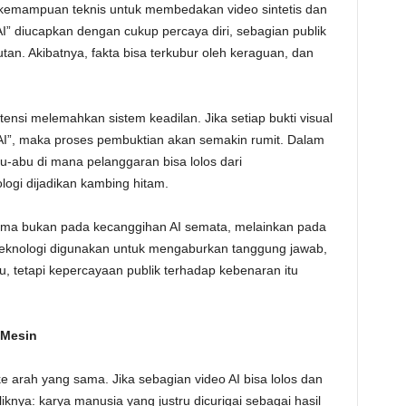
 kemampuan teknis untuk membedakan video sintetis dan
AI” diucapkan dengan cukup percaya diri, sebagian publik
tan. Akibatnya, fakta bisa terkubur oleh keraguan, dan
tensi melemahkan sistem keadilan. Jika setiap bukti visual
AI”, maka proses pembuktian akan semakin rumit. Dalam
u-abu di mana pelanggaran bisa lolos dari
ogi dijadikan kambing hitam.
ama bukan pada kecanggihan AI semata, melainkan pada
eknologi digunakan untuk mengaburkan tanggung jawab,
, tetapi kepercayaan publik terhadap kebenaran itu
 Mesin
arah yang sama. Jika sebagian video AI bisa lolos dan
knya: karya manusia yang justru dicurigai sebagai hasil