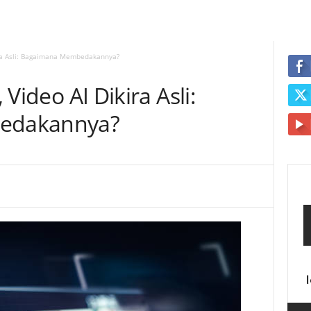
ikira Asli: Bagaimana Membedakannya?
, Video AI Dikira Asli:
edakannya?