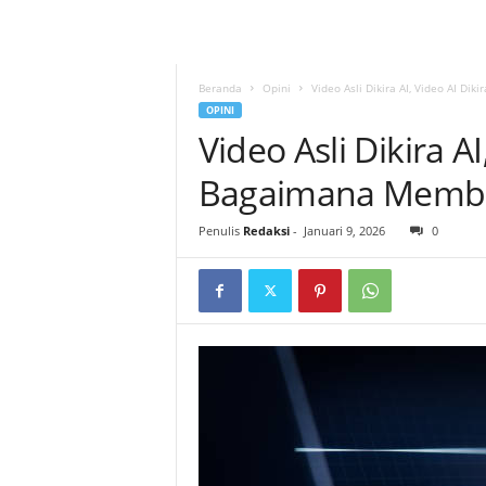
Beranda
Opini
Video Asli Dikira AI, Video AI D
OPINI
Video Asli Dikira AI
Bagaimana Memb
Penulis
Redaksi
-
Januari 9, 2026
0