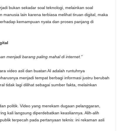
rjadi bukan sekadar soal teknologi, melainkan soal
manusia lain karena terbiasa melihat tiruan digital, maka
 terhadap kemampuan nyata dan proses panjang di
ital
an menjadi barang paling mahal di internet.”
ra video asli dan buatan AI adalah runtuhnya
eharusnya menjadi tempat berbagi informasi justru berubah
al tidak lagi dilihat sebagai sumber fakta, melainkan
ial dan politik. Video yang merekam dugaan pelanggaran,
ring kali langsung diperdebatkan keasliannya. Alih-alih
blik terpecah pada pertanyaan teknis: ini rekaman asli