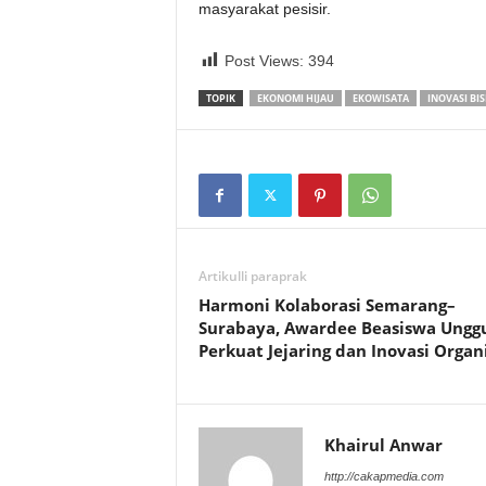
masyarakat pesisir.
Post Views:
394
TOPIK
EKONOMI HIJAU
EKOWISATA
INOVASI BIS
Artikulli paraprak
Harmoni Kolaborasi Semarang–
Surabaya, Awardee Beasiswa Ungg
Perkuat Jejaring dan Inovasi Organ
Khairul Anwar
http://cakapmedia.com