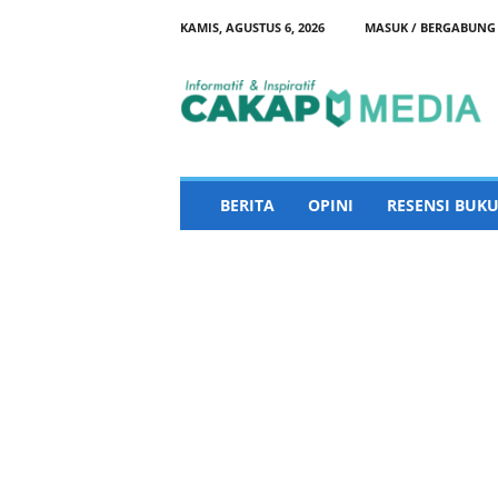
KAMIS, AGUSTUS 6, 2026
MASUK / BERGABUNG
C
a
k
a
p
M
e
BERITA
OPINI
RESENSI BUKU
d
i
a