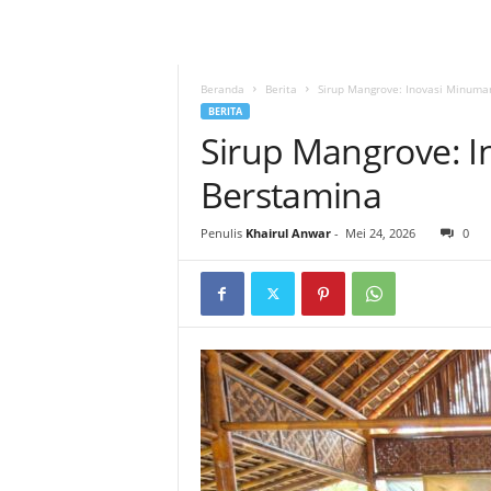
Beranda
Berita
Sirup Mangrove: Inovasi Minuma
BERITA
Sirup Mangrove: 
Berstamina
Penulis
Khairul Anwar
-
Mei 24, 2026
0