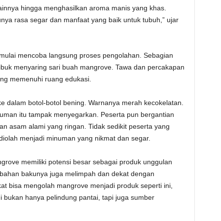
ainnya hingga menghasilkan aroma manis yang khas.
nya rasa segar dan manfaat yang baik untuk tubuh,” ujar
 mulai mencoba langsung proses pengolahan. Sebagian
sibuk menyaring sari buah mangrove. Tawa dan percakapan
yang memenuhi ruang edukasi.
ke dalam botol-botol bening. Warnanya merah kecokelatan.
inuman itu tampak menyegarkan. Peserta pun bergantian
n asam alami yang ringan. Tidak sedikit peserta yang
 diolah menjadi minuman yang nikmat dan segar.
grove memiliki potensi besar sebagai produk unggulan
, bahan bakunya juga melimpah dan dekat dengan
at bisa mengolah mangrove menjadi produk seperti ini,
i bukan hanya pelindung pantai, tapi juga sumber