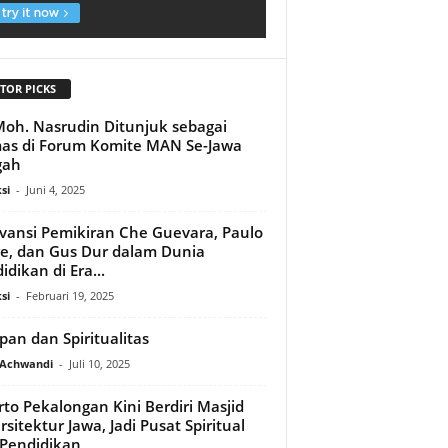
TOR PICKS
Moh. Nasrudin Ditunjuk sebagai
s di Forum Komite MAN Se-Jawa
gah
si
-
Juni 4, 2025
vansi Pemikiran Che Guevara, Paulo
re, dan Gus Dur dalam Dunia
idikan di Era...
si
-
Februari 19, 2025
pan dan Spiritualitas
 Achwandi
-
Juli 10, 2025
irto Pekalongan Kini Berdiri Masjid
rsitektur Jawa, Jadi Pusat Spiritual
Pendidikan