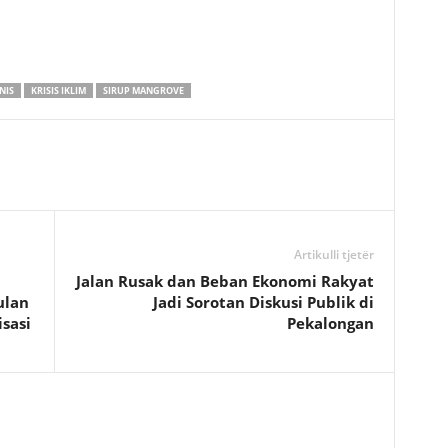
NIS
KRISIS IKLIM
SIRUP MANGROVE
Artikulli tjetër
Jalan Rusak dan Beban Ekonomi Rakyat
ulan
Jadi Sorotan Diskusi Publik di
isasi
Pekalongan