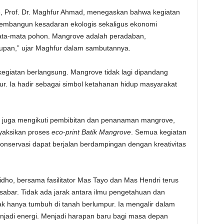
6, Prof. Dr. Maghfur Ahmad, menegaskan bahwa kegiatan
membangun kesadaran ekologis sekaligus ekonomi
mata-mata pohon. Mangrove adalah peradaban,
dupan,” ujar Maghfur dalam sambutannya.
kegiatan berlangsung. Mangrove tidak lagi dipandang
ur. Ia hadir sebagai simbol ketahanan hidup masyarakat
a juga mengikuti pembibitan dan penanaman mangrove,
yaksikan proses
eco-print Batik Mangrove
. Semua kegiatan
nservasi dapat berjalan berdampingan dengan kreativitas
ho, bersama fasilitator Mas Tayo dan Mas Hendri terus
abar. Tidak ada jarak antara ilmu pengetahuan dan
ak hanya tumbuh di tanah berlumpur. Ia mengalir dalam
enjadi energi. Menjadi harapan baru bagi masa depan