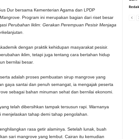
Redak
 Gus Dur bersama Kementerian Agama dan LPDP
i Mangrove
. Program ini merupakan bagian dari riset besar
tigasi Perubahan Iklim: Gerakan Perempuan Pesisir Menjaga
rkelanjutan
.
kademik dengan praktik kehidupan masyarakat pesisir.
rubahan iklim, tetapi juga tentang cara bertahan hidup
n bernilai besar.
eserta adalah proses pembuatan sirup mangrove yang
gan gaya santai dan penuh semangat, ia mengajak peserta
rove sebagai bahan minuman sehat dan bernilai ekonomi.
ang telah dibersihkan tampak tersusun rapi. Warnanya
ai menjelaskan tahap demi tahap pengolahan.
nghilangkan rasa getir alaminya. Setelah lunak, buah
lkan sari mangrove yang lembut. Cairan itu kemudian