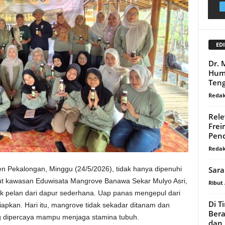
EDI
Dr. 
Huma
Ten
Redak
Rele
Frei
Pend
Redak
Sara
en Pekalongan, Minggu (24/5/2026), tidak hanya dipenuhi
ut kawasan Eduwisata Mangrove Banawa Sekar Mulyo Asri,
Ribut
 pelan dari dapur sederhana. Uap panas mengepul dari
Di T
siapkan. Hari itu, mangrove tidak sekadar ditanam dan
Bera
ang dipercaya mampu menjaga stamina tubuh.
dan 