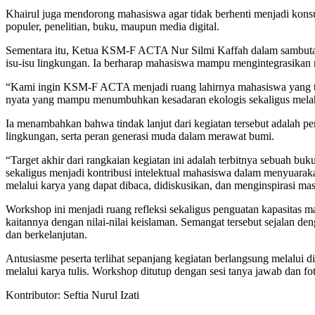
Khairul juga mendorong mahasiswa agar tidak berhenti menjadi konsu
populer, penelitian, buku, maupun media digital.
Sementara itu, Ketua KSM-F ACTA Nur Silmi Kaffah dalam sambuta
isu-isu lingkungan. Ia berharap mahasiswa mampu mengintegrasikan ni
“Kami ingin KSM-F ACTA menjadi ruang lahirnya mahasiswa yang tidak
nyata yang mampu menumbuhkan kesadaran ekologis sekaligus melahi
Ia menambahkan bahwa tindak lanjut dari kegiatan tersebut adalah pen
lingkungan, serta peran generasi muda dalam merawat bumi.
“Target akhir dari rangkaian kegiatan ini adalah terbitnya sebuah b
sekaligus menjadi kontribusi intelektual mahasiswa dalam menyuarakan
melalui karya yang dapat dibaca, didiskusikan, dan menginspirasi ma
Workshop ini menjadi ruang refleksi sekaligus penguatan kapasitas 
kaitannya dengan nilai-nilai keislaman. Semangat tersebut sejalan
dan berkelanjutan.
Antusiasme peserta terlihat sepanjang kegiatan berlangsung melalui 
melalui karya tulis. Workshop ditutup dengan sesi tanya jawab dan 
Kontributor: Seftia Nurul Izati