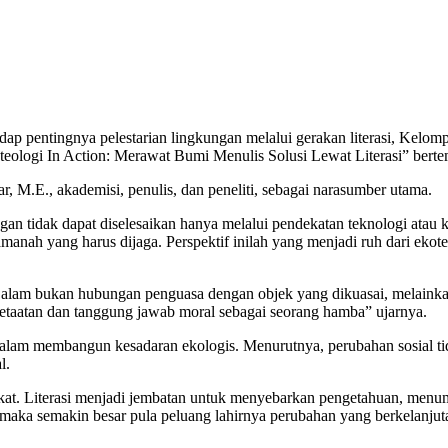
ap pentingnya pelestarian lingkungan melalui gerakan literasi, Ke
gi In Action: Merawat Bumi Menulis Solusi Lewat Literasi” bertemp
, M.E., akademisi, penulis, dan peneliti, sebagai narasumber utama.
 tidak dapat diselesaikan hanya melalui pendekatan teknologi atau 
anah yang harus dijaga. Perspektif inilah yang menjadi ruh dari eko
alam bukan hubungan penguasa dengan objek yang dikuasai, melainkan
etaatan dan tanggung jawab moral sebagai seorang hamba” ujarnya.
alam membangun kesadaran ekologis. Menurutnya, perubahan sosial tidak
l.
kat. Literasi menjadi jembatan untuk menyebarkan pengetahuan, menu
 maka semakin besar pula peluang lahirnya perubahan yang berkelanju