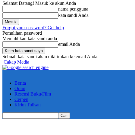
Selamat Datang! Masuk ke akun Anda
nama pengguna
kata sandi Anda
Forgot your password? Get help
Pemulihan password
Memulihkan kata sandi anda
email Anda
Sebuah kata sandi akan dikirimkan ke email Anda.
Cakap Media
Berita
Opini
Resensi Buku/Film
Cerpen
Kirim Tulisan