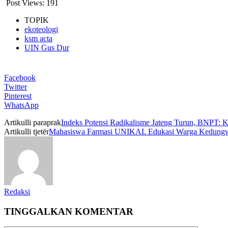
Post Views:
191
TOPIK
ekoteologi
ksm acta
UIN Gus Dur
Facebook
Twitter
Pinterest
WhatsApp
Artikulli paraprak
Indeks Potensi Radikalisme Jateng Turun, BNPT: K
Artikulli tjetër
Mahasiswa Farmasi UNIKAL Edukasi Warga Kedungwu
Redaksi
TINGGALKAN KOMENTAR