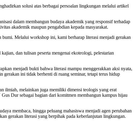
adirkan solusi atas berbagai persoalan lingkungan melalui artikel
nisasi dalam membangun budaya akademik yang responsif terhadap
 aktivitas akademik maupun pengabdian kepada masyarakat.
bumi. Melalui workshop ini, kami berharap literasi menjadi gerakan
ajian, dan tulisan peserta mengenai ekoteologi, pelestarian
harapkan menjadi bukti bahwa literasi mampu menggerakkan aksi nyata,
gerakan ini tidak berhenti di ruang seminar, tetapi terus hidup
 ilmiah, melainkan juga memiliki dimensi teologis yang erat
UIN Gus Dur sebagai bagian dari komitmen membangun kampus hijau
ah, budaya membaca, hingga peluang mahasiswa menjadi agen perubahan
an gerakan literasi yang berpihak pada keberlanjutan lingkungan.