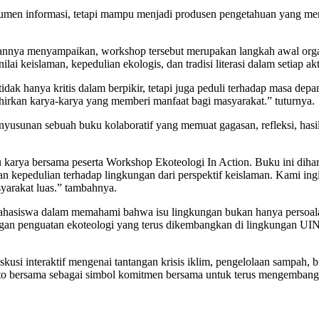
men informasi, tetapi mampu menjadi produsen pengetahuan yang mengh
nnya menyampaikan, workshop tersebut merupakan langkah awal orga
lai keislaman, kepedulian ekologis, dan tradisi literasi dalam setiap
 hanya kritis dalam berpikir, tetapi juga peduli terhadap masa depan 
rkan karya-karya yang memberi manfaat bagi masyarakat.” tuturnya.
yusunan sebuah buku kolaboratif yang memuat gagasan, refleksi, hasil k
uku karya bersama peserta Workshop Ekoteologi In Action. Buku ini di
 kepedulian terhadap lingkungan dari perspektif keislaman. Kami ingin 
syarakat luas.” tambahnya.
mahasiswa dalam memahami bahwa isu lingkungan bukan hanya persoalan
 dengan penguatan ekoteologi yang terus dikembangkan di lingkungan 
diskusi interaktif mengenai tantangan krisis iklim, pengelolaan samp
foto bersama sebagai simbol komitmen bersama untuk terus mengembangk