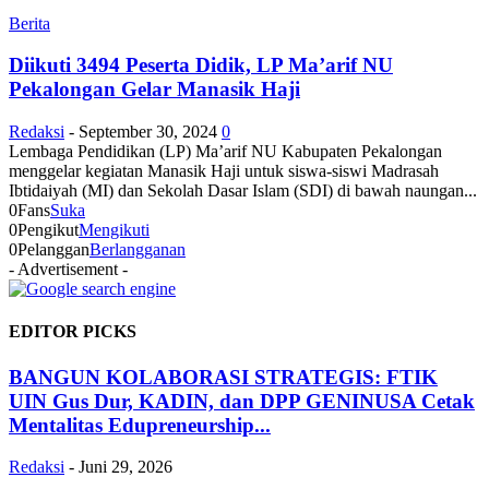
Berita
Diikuti 3494 Peserta Didik, LP Ma’arif NU
Pekalongan Gelar Manasik Haji
Redaksi
-
September 30, 2024
0
Lembaga Pendidikan (LP) Ma’arif NU Kabupaten Pekalongan
menggelar kegiatan Manasik Haji untuk siswa-siswi Madrasah
Ibtidaiyah (MI) dan Sekolah Dasar Islam (SDI) di bawah naungan...
0
Fans
Suka
0
Pengikut
Mengikuti
0
Pelanggan
Berlangganan
- Advertisement -
EDITOR PICKS
BANGUN KOLABORASI STRATEGIS: FTIK
UIN Gus Dur, KADIN, dan DPP GENINUSA Cetak
Mentalitas Edupreneurship...
Redaksi
-
Juni 29, 2026