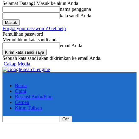
Selamat Datang! Masuk ke akun Anda
nama pengguna
kata sandi Anda
Forgot your password? Get help
Pemulihan password
Memulihkan kata sandi anda
email Anda
Sebuah kata sandi akan dikirimkan ke email Anda.
Cakap Media
Berita
Opini
Resensi Buku/Film
Cerpen
Kirim Tulisan