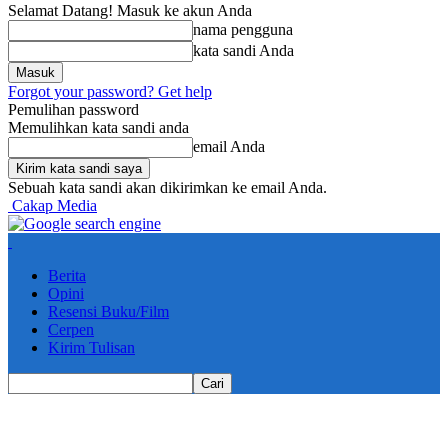
Selamat Datang! Masuk ke akun Anda
nama pengguna
kata sandi Anda
Forgot your password? Get help
Pemulihan password
Memulihkan kata sandi anda
email Anda
Sebuah kata sandi akan dikirimkan ke email Anda.
Cakap Media
Berita
Opini
Resensi Buku/Film
Cerpen
Kirim Tulisan