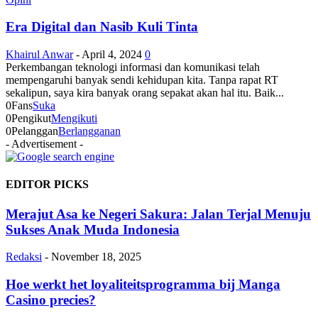
Era Digital dan Nasib Kuli Tinta
Khairul Anwar
-
April 4, 2024
0
Perkembangan teknologi informasi dan komunikasi telah
mempengaruhi banyak sendi kehidupan kita. Tanpa rapat RT
sekalipun, saya kira banyak orang sepakat akan hal itu. Baik...
0
Fans
Suka
0
Pengikut
Mengikuti
0
Pelanggan
Berlangganan
- Advertisement -
EDITOR PICKS
Merajut Asa ke Negeri Sakura: Jalan Terjal Menuju
Sukses Anak Muda Indonesia
Redaksi
-
November 18, 2025
Hoe werkt het loyaliteitsprogramma bij Manga
Casino precies?