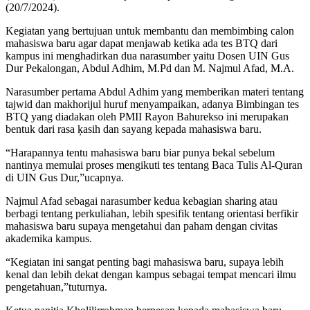
(20/7/2024).
Kegiatan yang bertujuan untuk membantu dan membimbing calon
mahasiswa baru agar dapat menjawab ketika ada tes BTQ dari
kampus ini menghadirkan dua narasumber yaitu Dosen UIN Gus
Dur Pekalongan, Abdul Adhim, M.Pd dan M. Najmul Afad, M.A.
Narasumber pertama Abdul Adhim yang memberikan materi tentang
tajwid dan makhorijul huruf menyampaikan, adanya Bimbingan tes
BTQ yang diadakan oleh PMII Rayon Bahurekso ini merupakan
bentuk dari rasa ķasih dan sayang kepada mahasiswa baru.
“Harapannya tentu mahasiswa baru biar punya bekal sebelum
nantinya memulai proses mengikuti tes tentang Baca Tulis Al-Quran
di UIN Gus Dur,”ucapnya.
Najmul Afad sebagai narasumber kedua kebagian sharing atau
berbagi tentang perkuliahan, lebih spesifik tentang orientasi berfikir
mahasiswa baru supaya mengetahui dan paham dengan civitas
akademika kampus.
“Kegiatan ini sangat penting bagi mahasiswa baru, supaya lebih
kenal dan lebih dekat dengan kampus sebagai tempat mencari ilmu
pengetahuan,”tuturnya.