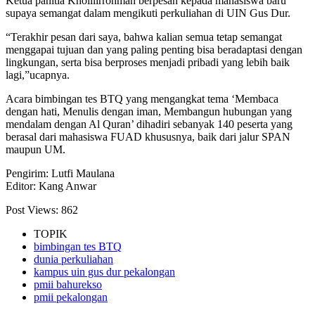
Ketua panitia Kholilirrohman berpesan kepada mahasiswa baru
supaya semangat dalam mengikuti perkuliahan di UIN Gus Dur.
“Terakhir pesan dari saya, bahwa kalian semua tetap semangat
menggapai tujuan dan yang paling penting bisa beradaptasi dengan
lingkungan, serta bisa berproses menjadi pribadi yang lebih baik
lagi,”ucapnya.
Acara bimbingan tes BTQ yang mengangkat tema ‘Membaca
dengan hati, Menulis dengan iman, Membangun hubungan yang
mendalam dengan Al Quran’ dihadiri sebanyak 140 peserta yang
berasal dari mahasiswa FUAD khususnya, baik dari jalur SPAN
maupun UM.
Pengirim: Lutfi Maulana
Editor: Kang Anwar
Post Views:
862
TOPIK
bimbingan tes BTQ
dunia perkuliahan
kampus uin gus dur pekalongan
pmii bahurekso
pmii pekalongan