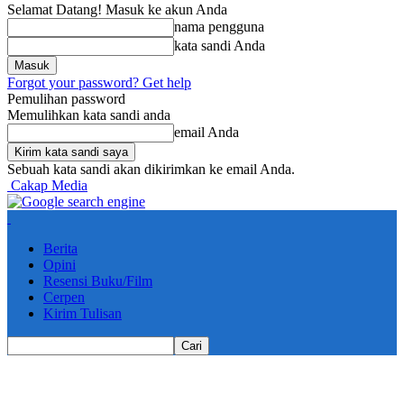
Selamat Datang! Masuk ke akun Anda
nama pengguna
kata sandi Anda
Forgot your password? Get help
Pemulihan password
Memulihkan kata sandi anda
email Anda
Sebuah kata sandi akan dikirimkan ke email Anda.
Cakap Media
Berita
Opini
Resensi Buku/Film
Cerpen
Kirim Tulisan