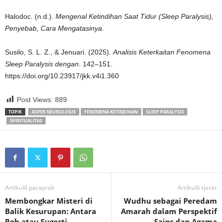
Halodoc. (n.d.).
Mengenal Ketindihan Saat Tidur (Sleep Paralysis),
Penyebab, Cara Mengatasinya
.
Susilo, S. L. Z., & Jenuari. (2025).
Analisis Keterkaitan Fenomena
Sleep Paralysis dengan
. 142–151.
https://doi.org/10.23917/jkk.v4i1.360
Post Views:
889
TOPIK
ASPEK NEUROLOGIS
FENOMENA KETINDIHAN
SLEEP PARALYSIS
SPIRITUALITAS
Artikulli paraprak
Artikulli tjetër
Membongkar Misteri di
Wudhu sebagai Peredam
Balik Kesurupan: Antara
Amarah dalam Perspektif
Roh atau Sugesti
Sains dan Agama