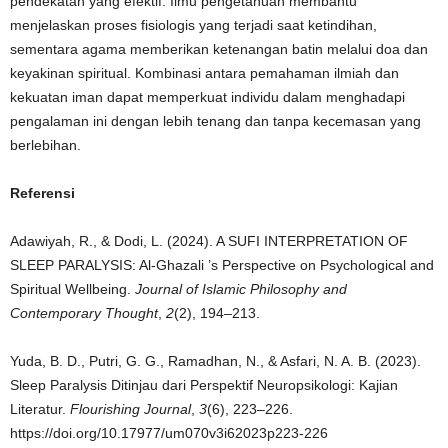
pendekatan yang efektif. Ilmu pengetahuan membantu
menjelaskan proses fisiologis yang terjadi saat ketindihan,
sementara agama memberikan ketenangan batin melalui doa dan
keyakinan spiritual. Kombinasi antara pemahaman ilmiah dan
kekuatan iman dapat memperkuat individu dalam menghadapi
pengalaman ini dengan lebih tenang dan tanpa kecemasan yang
berlebihan.
Referensi
Adawiyah, R., & Dodi, L. (2024). A SUFI INTERPRETATION OF
SLEEP PARALYSIS: Al-Ghazali ’s Perspective on Psychological and
Spiritual Wellbeing.
Journal of Islamic Philosophy and
Contemporary Thought
,
2
(2), 194–213.
Yuda, B. D., Putri, G. G., Ramadhan, N., & Asfari, N. A. B. (2023).
Sleep Paralysis Ditinjau dari Perspektif Neuropsikologi: Kajian
Literatur.
Flourishing Journal
,
3
(6), 223–226.
https://doi.org/10.17977/um070v3i62023p223-226