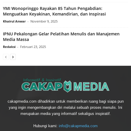
YMI Wonopringgo Rayakan 85 Tahun Pengabdian:
Menguatkan Keyakinan, Kemandirian, dan Inspirasi
Khairul Anwar
-
November 9, 2025
IPNU Pekalongan Gelar Pelatihan Menulis dan Manajemen
Media Massa
Redaksi
-
Februari 23, 2025
cakapmedia.com dihadirkan untuk memberikan ruang bagi siapa pun
yang ingin mengembangkan diri melalui sebuah proses menulis. Ini
merupakan media yang informatif sekaligus inspiratif.
Hubungi kami:
info@cakapmedia.com