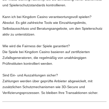
und Spielerschutzstandards kontrollieren.
Kann ich bei Kingdom Casino verantwortungsvoll spielen?
Absolut. Es gibt zahlreiche Tools wie Einzahlungslimits,
Selbstausschluss und Beratungsangebote, um den Spielerschutz
aktiv zu unterstützen.
Wie wird die Fairness der Spiele garantiert?
Die Spiele bei Kingdom Casino basieren auf zertifizierten
Zufallsgeneratoren, die regelmäßig von unabhängigen
Prüfinstituten kontrolliert werden.
Sind Ein- und Auszahlungen sicher?
Zahlungen werden über geprüfte Anbieter abgewickelt, mit
zusätzlichen Schutzmechanismen wie 3D-Secure und
Verifizierungsprozessen. So bleiben Ihre Transaktionen sicher.