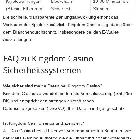
Kryptowährungen
Blockchain-
10-30 Minuten bis
(Bitcoin, Ethereum)
Sicherheit
Stunden
Die schnelle, transparente Zahlungsabwicklung erhöht das
Vertrauen der Spieler zusätzlich. Kingdom Casino liegt dabei über
dem Branchendurchschnitt, insbesondere bei den E-Wallet-
Auszahlungen.
FAQ zu Kingdom Casino
Sicherheitssystemen
Wie sicher sind meine Daten bei Kingdom Casino?
Kingdom Casino verwendet modernste Verschlüsselung (SSL 256
Bit) und entspricht den strengen europäischen
Datenschutzgesetzen (DSGVO). Ihre Daten sind gut geschützt.
Ist Kingdom Casino seriös und lizenziert?
Ja. Das Casino besitzt Lizenzen von renommierten Behörden wie
der Malta Gaming Authority, die die Einhaltung hoher Sicherheits-