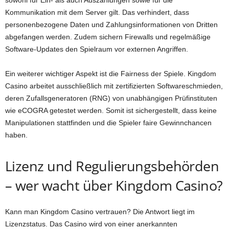
sowohl für Ein- als auch Auszahlungen sowie für die
Kommunikation mit dem Server gilt. Das verhindert, dass
personenbezogene Daten und Zahlungsinformationen von Dritten
abgefangen werden. Zudem sichern Firewalls und regelmäßige
Software-Updates den Spielraum vor externen Angriffen.
Ein weiterer wichtiger Aspekt ist die Fairness der Spiele. Kingdom
Casino arbeitet ausschließlich mit zertifizierten Softwareschmieden,
deren Zufallsgeneratoren (RNG) von unabhängigen Prüfinstituten
wie eCOGRA getestet werden. Somit ist sichergestellt, dass keine
Manipulationen stattfinden und die Spieler faire Gewinnchancen
haben.
Lizenz und Regulierungsbehörden
– wer wacht über Kingdom Casino?
Kann man Kingdom Casino vertrauen? Die Antwort liegt im
Lizenzstatus. Das Casino wird von einer anerkannten