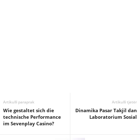
Artikulli paraprak
Artikulli tjetër
Wie gestaltet sich die
Dinamika Pasar Takjil dan
technische Performance
Laboratorium Sosial
im Sevenplay Casino?