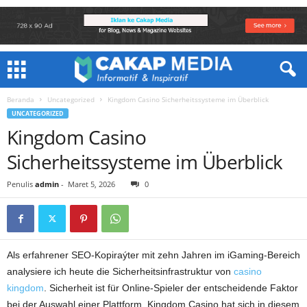
Beranda
Uncategorized
Kingdom Casino Sicherheitssysteme im Überblick
UNCATEGORIZED
Kingdom Casino
Sicherheitssysteme im Überblick
Penulis
admin
-
Maret 5, 2026
0
Als erfahrener SEO-Kopiraýter mit zehn Jahren im iGaming-Bereich
analysiere ich heute die Sicherheitsinfrastruktur von
casino
kingdom
. Sicherheit ist für Online-Spieler der entscheidende Faktor
bei der Auswahl einer Plattform. Kingdom Casino hat sich in diesem