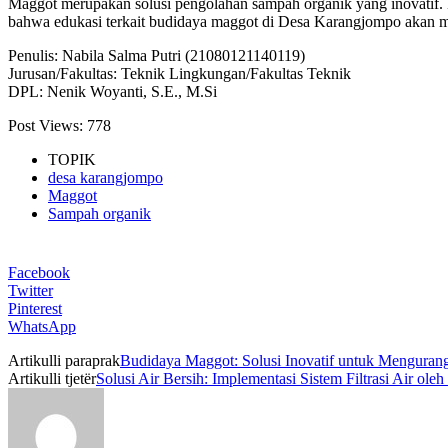
Maggot merupakan solusi pengolahan sampah organik yang inovatif. 
bahwa edukasi terkait budidaya maggot di Desa Karangjompo akan m
Penulis: Nabila Salma Putri (21080121140119)
Jurusan/Fakultas: Teknik Lingkungan/Fakultas Teknik
DPL: Nenik Woyanti, S.E., M.Si
Post Views:
778
TOPIK
desa karangjompo
Maggot
Sampah organik
Facebook
Twitter
Pinterest
WhatsApp
Artikulli paraprak
Budidaya Maggot: Solusi Inovatif untuk Mengura
Artikulli tjetër
Solusi Air Bersih: Implementasi Sistem Filtrasi Air 