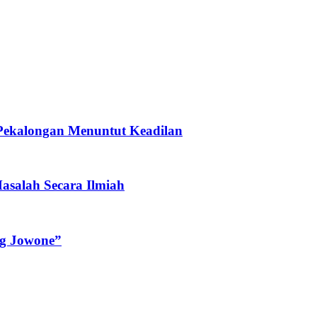
 Pekalongan Menuntut Keadilan
asalah Secara Ilmiah
ng Jowone”