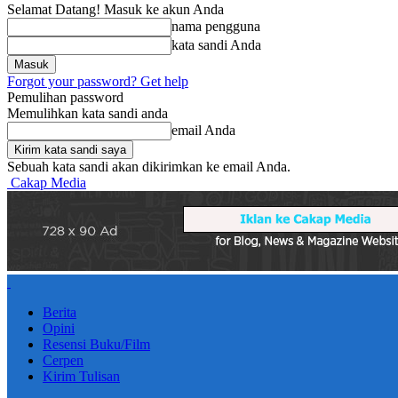
Selamat Datang! Masuk ke akun Anda
nama pengguna
kata sandi Anda
Forgot your password? Get help
Pemulihan password
Memulihkan kata sandi anda
email Anda
Sebuah kata sandi akan dikirimkan ke email Anda.
Cakap Media
Berita
Opini
Resensi Buku/Film
Cerpen
Kirim Tulisan