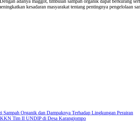
Dengan adanya maggot, timbulan sampah organik dapat berkurang serta
eningkatkan kesadaran masyarakat tentang pentingnya pengelolaan sa
ngi Sampah Organik dan Dampaknya Terhadap Lingkungan Perairan
oleh KKN Tim II UNDIP di Desa Karangjompo