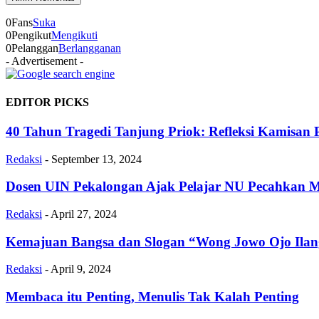
0
Fans
Suka
0
Pengikut
Mengikuti
0
Pelanggan
Berlangganan
- Advertisement -
EDITOR PICKS
40 Tahun Tragedi Tanjung Priok: Refleksi Kamisan
Redaksi
-
September 13, 2024
Dosen UIN Pekalongan Ajak Pelajar NU Pecahkan M
Redaksi
-
April 27, 2024
Kemajuan Bangsa dan Slogan “Wong Jowo Ojo Ila
Redaksi
-
April 9, 2024
Membaca itu Penting, Menulis Tak Kalah Penting