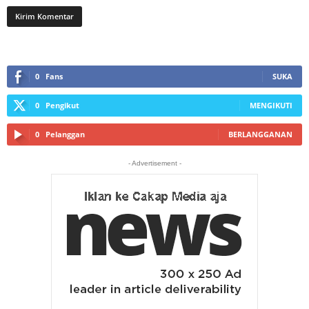
0
Fans
SUKA
0
Pengikut
MENGIKUTI
0
Pelanggan
BERLANGGANAN
- Advertisement -