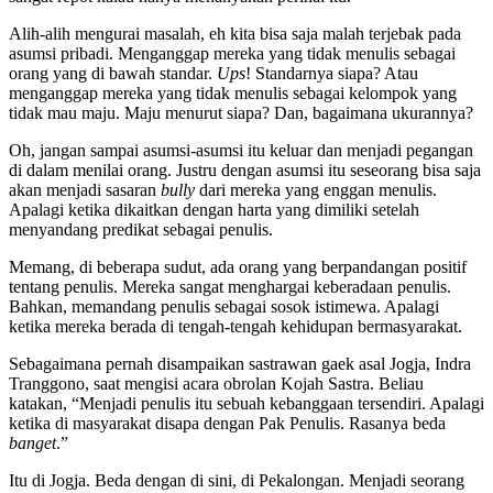
Alih-alih mengurai masalah, eh kita bisa saja malah terjebak pada
asumsi pribadi. Menganggap mereka yang tidak menulis sebagai
orang yang di bawah standar.
Ups
! Standarnya siapa? Atau
menganggap mereka yang tidak menulis sebagai kelompok yang
tidak mau maju. Maju menurut siapa? Dan, bagaimana ukurannya?
Oh, jangan sampai asumsi-asumsi itu keluar dan menjadi pegangan
di dalam menilai orang. Justru dengan asumsi itu seseorang bisa saja
akan menjadi sasaran
bully
dari mereka yang enggan menulis.
Apalagi ketika dikaitkan dengan harta yang dimiliki setelah
menyandang predikat sebagai penulis.
Memang, di beberapa sudut, ada orang yang berpandangan positif
tentang penulis. Mereka sangat menghargai keberadaan penulis.
Bahkan, memandang penulis sebagai sosok istimewa. Apalagi
ketika mereka berada di tengah-tengah kehidupan bermasyarakat.
Sebagaimana pernah disampaikan sastrawan gaek asal Jogja, Indra
Tranggono, saat mengisi acara obrolan Kojah Sastra. Beliau
katakan, “Menjadi penulis itu sebuah kebanggaan tersendiri. Apalagi
ketika di masyarakat disapa dengan Pak Penulis. Rasanya beda
banget
.”
Itu di Jogja. Beda dengan di sini, di Pekalongan. Menjadi seorang