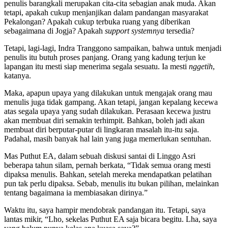
penulis barangkali merupakan cita-cita sebagian anak muda. Akan
tetapi, apakah cukup menjanjikan dalam pandangan masyarakat
Pekalongan? Apakah cukup terbuka ruang yang diberikan
sebagaimana di Jogja? Apakah
support systemnya
tersedia?
Tetapi, lagi-lagi, Indra Tranggono sampaikan, bahwa untuk menjadi
penulis itu butuh proses panjang. Orang yang kadung terjun ke
lapangan itu mesti siap menerima segala sesuatu. Ia mesti
nggetih
,
katanya.
Maka, apapun upaya yang dilakukan untuk mengajak orang mau
menulis juga tidak gampang. Akan tetapi, jangan kepalang kecewa
atas segala upaya yang sudah dilakukan. Perasaan kecewa justru
akan membuat diri semakin terhimpit. Bahkan, boleh jadi akan
membuat diri berputar-putar di lingkaran masalah itu-itu saja.
Padahal, masih banyak hal lain yang juga memerlukan sentuhan.
Mas Puthut EA, dalam sebuah diskusi santai di Linggo Asri
beberapa tahun silam, pernah berkata, “Tidak semua orang mesti
dipaksa menulis. Bahkan, setelah mereka mendapatkan pelatihan
pun tak perlu dipaksa. Sebab, menulis itu bukan pilihan, melainkan
tentang bagaimana ia membiasakan dirinya.”
Waktu itu, saya hampir mendobrak pandangan itu. Tetapi, saya
lantas mikir, “Lho, sekelas Puthut EA saja bicara begitu. Lha, saya