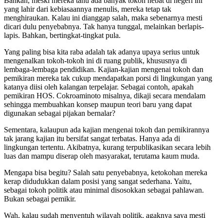
Bahkan, meski mereka tahu ada banyak tokoh hebat di negeri ini
yang lahir dari kebiasaannya menulis, mereka tetap tak
menghiraukan. Kalau ini dianggap salah, maka sebenarnya mesti
dicari dulu penyebabnya. Tak hanya tunggal, melainkan berlapis-
lapis. Bahkan, bertingkat-tingkat pula.
Yang paling bisa kita raba adalah tak adanya upaya serius untuk
mengenalkan tokoh-tokoh ini di ruang publik, khususnya di
lembaga-lembaga pendidikan. Kajian-kajian mengenai tokoh dan
pemikiran mereka tak cukup mendapatkan porsi di lingkungan yang
katanya diisi oleh kalangan terpelajar. Sebagai contoh, apakah
pemikiran HOS. Cokroaminoto misalnya, dikaji secara mendalam
sehingga membuahkan konsep maupun teori baru yang dapat
digunakan sebagai pijakan bernalar?
Sementara, kalaupun ada kajian mengenai tokoh dan pemikirannya
tak jarang kajian itu bersifat sangat terbatas. Hanya ada di
lingkungan tertentu. Akibatnya, kurang terpublikasikan secara lebih
luas dan mampu diserap oleh masyarakat, terutama kaum muda.
Mengapa bisa begitu? Salah satu penyebabnya, ketokohan mereka
kerap didudukkan dalam posisi yang sangat sederhana. Yaitu,
sebagai tokoh politik atau minimal disosokkan sebagai pahlawan.
Bukan sebagai pemikir.
Wah, kalau sudah menyentuh wilayah politik, agaknya saya mesti