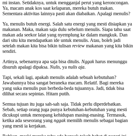
mi instan. Setidaknya, untuk mengganjal perut yang keroncongan.
Ya, macam anak kos saat kelaparan, mereka butuh makan.
Sementara aktivitas lainnya pasti akan diabaikan. Apalagi menulis?
Ya, menulis butuh energi. Salah satu energi yang mesti disiapkan ya
makanan. Maka, makan saja dulu sebelum menulis. Siapa tahu saat
makan ada seekor lalat yang nyemplung ke dalam mangkuk. Dan
dari situ kita mendapatkan ide untuk menulis. Atau, boleh jadi
setelah makan kita bisa bikin tulisan
review
makanan yang kita bikin
sendiri.
Artinya, sebenarnya apa saja bisa ditulis.
Nggak
harus menunggu
disuruh apalagi dipaksa.
Nulis
, ya
nulis aja
.
Tapi, sekali lagi, apakah menulis adalah sebuah kebutuhan?
Jawabannya bisa sangat beraneka macam. Relatif. Bagi mereka
yang suka menulis pun berbeda-beda tujuannya. Jadi, tidak bisa
dilihat secara sepintas. Hitam putih.
Semua tujuan itu juga sah-sah saja. Tidak perlu diperdebatkan.
Sebab, setiap orang juga punya kebutuhan-kebutuhan yang mesti
dicukupi untuk menopang kehidupan masing-masing. Termasuk,
ketika ada seseorang yang
nggak
memilih menulis sebagai bagian
yang mesti ia kerjakan.