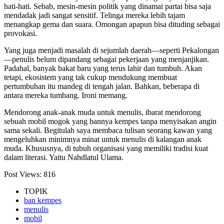
hati-hati. Sebab, mesin-mesin politik yang dinamai partai bisa saja
mendadak jadi sangat sensitif. Telinga mereka lebih tajam
menangkap gema dan suara. Omongan apapun bisa dituding sebagai
provokasi.
Yang juga menjadi masalah di sejumlah daerah—seperti Pekalongan
—penulis belum dipandang sebagai pekerjaan yang menjanjikan.
Padahal, banyak bakat baru yang terus lahir dan tumbuh. Akan
tetapi, ekosistem yang tak cukup mendukung membuat
pertumbuhan itu mandeg di tengah jalan. Bahkan, beberapa di
antara mereka tumbang. Ironi memang.
Mendorong anak-anak muda untuk menulis, ibarat mendorong
sebuah mobil mogok yang bannya kempes tanpa menyisakan angin
sama sekali. Begitulah saya membaca tulisan seorang kawan yang
mengeluhkan minimnya minat untuk menulis di kalangan anak
muda. Khususnya, di tubuh organisasi yang memiliki tradisi kuat
dalam literasi. Yaitu Nahdlatul Ulama.
Post Views:
816
TOPIK
ban kempes
menulis
mobil