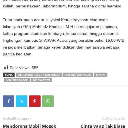
kuliah, perpustakaan, laboratorium, hingga sarana digital learning.
Turut hadir pada acara ini yakni Ketua Yayasan Madrasah
Islamiyah (YMI) Mahfudz Khafidzi, M.H.I serta jajaran pimpinan,
ketua program studi dan lembaga, ketua senat, hingga dosen di
lingkungan kampus STAIKAP. Acara yang berakhir pukul 16.00 WIB
ini juga melibatkan tenaga kependidikan dan mahasiswa sebagai
panitia kegiatan.
Post Views:
555
TOPIK
AKREDITASI PERGURUAN TINGGI
ASESMEN LAPANGAN
BAN-PT
KAMPUS STAIKAP
YAYASAN YMI
Artikulli paraprak
Artikulli tjetër
Mendorong Mobil Mogok
Cinta yang Tak Biasa