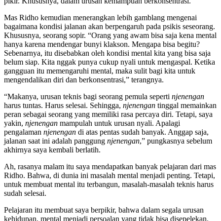
pikir. Khususnya, dalam urusan kemampuan berkonsentrasi.
Mas Ridho kemudian menerangkan lebih gamblang mengenai
bagaimana kondisi jalanan akan berpengaruh pada psikis seseorang.
Khususnya, seorang sopir. “Orang yang awam bisa saja kena mental
hanya karena mendengar bunyi klakson. Mengapa bisa begitu?
Sebenarnya, itu disebabkan oleh kondisi mental kita yang bisa saja
belum siap. Kita nggak punya cukup nyali untuk mengaspal. Ketika
gangguan itu memengaruhi mental, maka sulit bagi kita untuk
mengendalikan diri dan berkonsentrasi,” terangnya.
“Makanya, urusan teknis bagi seorang pemula seperti
njenengan
harus tuntas. Harus selesai. Sehingga,
njenengan
tinggal memainkan
peran sebagai seorang yang memiliki rasa percaya diri. Tetapi, saya
yakin,
njenengan
mampulah untuk urusan nyali. Apalagi
pengalaman
njenengan
di atas pentas sudah banyak. Anggap saja,
jalanan saat ini adalah panggung
njenengan
,” pungkasnya sebelum
akhirnya saya kembali berlatih.
Ah, rasanya malam itu saya mendapatkan banyak pelajaran dari mas
Ridho. Bahwa, di dunia ini masalah mental menjadi penting. Tetapi,
untuk membuat mental itu terbangun, masalah-masalah teknis harus
sudah selesai.
Pelajaran itu membuat saya berpikir, bahwa dalam segala urusan
kehidupan, mental menjadi persoalan yang tidak bisa disepelekan.