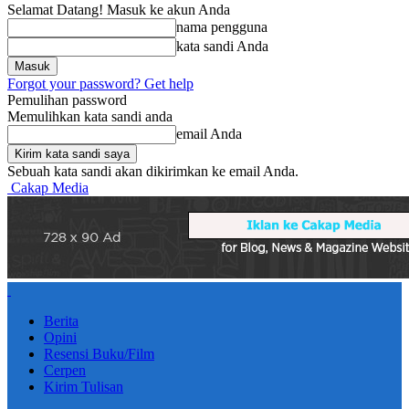
Selamat Datang! Masuk ke akun Anda
nama pengguna
kata sandi Anda
Forgot your password? Get help
Pemulihan password
Memulihkan kata sandi anda
email Anda
Sebuah kata sandi akan dikirimkan ke email Anda.
Cakap Media
Berita
Opini
Resensi Buku/Film
Cerpen
Kirim Tulisan