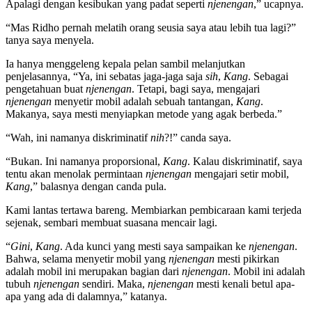
Apalagi dengan kesibukan yang padat seperti
njenengan
,” ucapnya.
“Mas Ridho pernah melatih orang seusia saya atau lebih tua lagi?”
tanya saya menyela.
Ia hanya menggeleng kepala pelan sambil melanjutkan
penjelasannya, “Ya, ini sebatas jaga-jaga saja
sih
,
Kang
. Sebagai
pengetahuan buat
njenengan
. Tetapi, bagi saya, mengajari
njenengan
menyetir mobil adalah sebuah tantangan,
Kang
.
Makanya, saya mesti menyiapkan metode yang agak berbeda.”
“Wah, ini namanya diskriminatif
nih
?!” canda saya.
“Bukan. Ini namanya proporsional,
Kang
. Kalau diskriminatif, saya
tentu akan menolak permintaan
njenengan
mengajari setir mobil,
Kang
,” balasnya dengan canda pula.
Kami lantas tertawa bareng. Membiarkan pembicaraan kami terjeda
sejenak, sembari membuat suasana mencair lagi.
“
Gini
,
Kang
. Ada kunci yang mesti saya sampaikan ke
njenengan
.
Bahwa, selama menyetir mobil yang
njenengan
mesti pikirkan
adalah mobil ini merupakan bagian dari
njenengan
. Mobil ini adalah
tubuh
njenengan
sendiri. Maka,
njenengan
mesti kenali betul apa-
apa yang ada di dalamnya,” katanya.