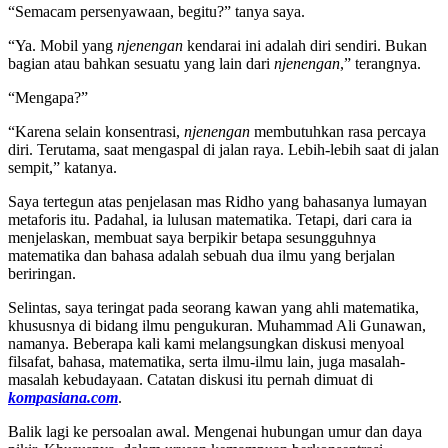
“Semacam persenyawaan, begitu?” tanya saya.
“Ya. Mobil yang
njenengan
kendarai ini adalah diri sendiri. Bukan
bagian atau bahkan sesuatu yang lain dari
njenengan
,” terangnya.
“Mengapa?”
“Karena selain konsentrasi,
njenengan
membutuhkan rasa percaya
diri. Terutama, saat mengaspal di jalan raya. Lebih-lebih saat di jalan
sempit,” katanya.
Saya tertegun atas penjelasan mas Ridho yang bahasanya lumayan
metaforis itu. Padahal, ia lulusan matematika. Tetapi, dari cara ia
menjelaskan, membuat saya berpikir betapa sesungguhnya
matematika dan bahasa adalah sebuah dua ilmu yang berjalan
beriringan.
Selintas, saya teringat pada seorang kawan yang ahli matematika,
khususnya di bidang ilmu pengukuran. Muhammad Ali Gunawan,
namanya. Beberapa kali kami melangsungkan diskusi menyoal
filsafat, bahasa, matematika, serta ilmu-ilmu lain, juga masalah-
masalah kebudayaan. Catatan diskusi itu pernah dimuat di
kompasiana.com
.
Balik lagi ke persoalan awal. Mengenai hubungan umur dan daya