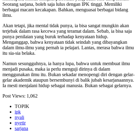
Seorang sarjana, boleh saja lulus dengan IPK tinggi. Memiliki
berbagai macam kecakapan. Bahkan, menguasai berbagai bidang
ilmu.
Akan tetapi, jika mental tidak punya, ia bisa sangat mungkin akan
terjebak dalam rasa kecewa yang teramat dalam. Sebab, ia bisa saja
punya penilaian yang buruk terhadap kenyataan hidup.
Menganggap, bahwa kenyataan tidak seindah yang dibayangkan
dalam ilmu-ilmu yang pernah ia pelajari. Lantas, merasa bahwa ilmu
itu sia-sia belaka.
Namun sesungguhnya, ia hanya lupa, bahwa untuk membuat ilmu
menjadi pusaka, maka ia perlu menguji dirinya di dalam
menggunakan ilmu itu. Bukan sekadar menopengi diri dengan gelar-
gelar akademik ataupun bersembunyi di balik jubah kesarjanaannya.
Ia mesti menjalani hidup sebagai manusia. Bukan sebagai gelarnya.
Post Views:
1,062
TOPIK
ipk
nyali
nyetir
sarjana