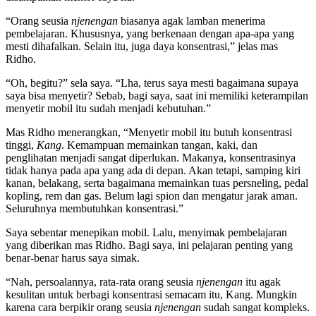
“Orang seusia
njenengan
biasanya agak lamban menerima
pembelajaran. Khususnya, yang berkenaan dengan apa-apa yang
mesti dihafalkan. Selain itu, juga daya konsentrasi,” jelas mas
Ridho.
“Oh, begitu?” sela saya. “Lha, terus saya mesti bagaimana supaya
saya bisa menyetir? Sebab, bagi saya, saat ini memiliki keterampilan
menyetir mobil itu sudah menjadi kebutuhan.”
Mas Ridho menerangkan, “Menyetir mobil itu butuh konsentrasi
tinggi,
Kang
. Kemampuan memainkan tangan, kaki, dan
penglihatan menjadi sangat diperlukan. Makanya, konsentrasinya
tidak hanya pada apa yang ada di depan. Akan tetapi, samping kiri
kanan, belakang, serta bagaimana memainkan tuas persneling, pedal
kopling, rem dan gas. Belum lagi spion dan mengatur jarak aman.
Seluruhnya membutuhkan konsentrasi.”
Saya sebentar menepikan mobil. Lalu, menyimak pembelajaran
yang diberikan mas Ridho. Bagi saya, ini pelajaran penting yang
benar-benar harus saya simak.
“Nah, persoalannya, rata-rata orang seusia
njenengan
itu agak
kesulitan untuk berbagi konsentrasi semacam itu, Kang. Mungkin
karena cara berpikir orang seusia
njenengan
sudah sangat kompleks.