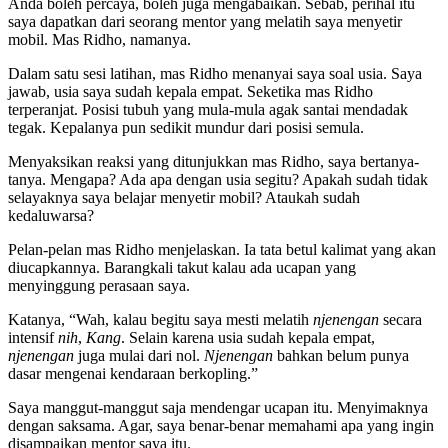
Anda boleh percaya, boleh juga mengabaikan. Sebab, perihal itu
saya dapatkan dari seorang mentor yang melatih saya menyetir
mobil. Mas Ridho, namanya.
Dalam satu sesi latihan, mas Ridho menanyai saya soal usia. Saya
jawab, usia saya sudah kepala empat. Seketika mas Ridho
terperanjat. Posisi tubuh yang mula-mula agak santai mendadak
tegak. Kepalanya pun sedikit mundur dari posisi semula.
Menyaksikan reaksi yang ditunjukkan mas Ridho, saya bertanya-
tanya. Mengapa? Ada apa dengan usia segitu? Apakah sudah tidak
selayaknya saya belajar menyetir mobil? Ataukah sudah
kedaluwarsa?
Pelan-pelan mas Ridho menjelaskan. Ia tata betul kalimat yang akan
diucapkannya. Barangkali takut kalau ada ucapan yang
menyinggung perasaan saya.
Katanya, “Wah, kalau begitu saya mesti melatih
njenengan
secara
intensif
nih
,
Kang
. Selain karena usia sudah kepala empat,
njenengan
juga mulai dari nol.
Njenengan
bahkan belum punya
dasar mengenai kendaraan berkopling.”
Saya manggut-manggut saja mendengar ucapan itu. Menyimaknya
dengan saksama. Agar, saya benar-benar memahami apa yang ingin
disampaikan mentor saya itu.