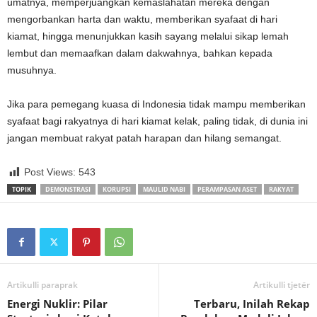
umatnya, memperjuangkan kemaslahatan mereka dengan
mengorbankan harta dan waktu, memberikan syafaat di hari
kiamat, hingga menunjukkan kasih sayang melalui sikap lemah
lembut dan memaafkan dalam dakwahnya, bahkan kepada
musuhnya.
Jika para pemegang kuasa di Indonesia tidak mampu memberikan
syafaat bagi rakyatnya di hari kiamat kelak, paling tidak, di dunia ini
jangan membuat rakyat patah harapan dan hilang semangat.
Post Views:
543
TOPIK
DEMONSTRASI
KORUPSI
MAULID NABI
PERAMPASAN ASET
RAKYAT
Artikulli paraprak
Artikulli tjetër
Energi Nuklir: Pilar
Terbaru, Inilah Rekap