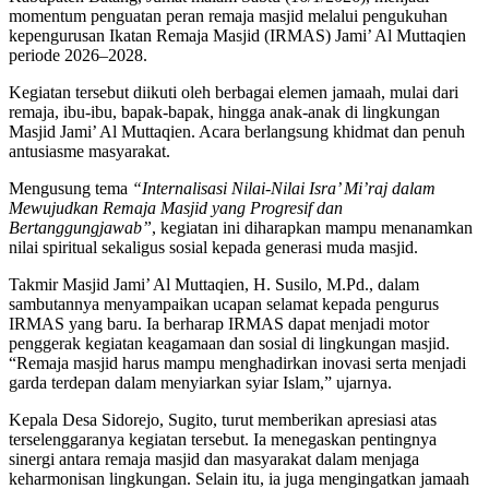
momentum penguatan peran remaja masjid melalui pengukuhan
kepengurusan Ikatan Remaja Masjid (IRMAS) Jami’ Al Muttaqien
periode 2026–2028.
Kegiatan tersebut diikuti oleh berbagai elemen jamaah, mulai dari
remaja, ibu-ibu, bapak-bapak, hingga anak-anak di lingkungan
Masjid Jami’ Al Muttaqien. Acara berlangsung khidmat dan penuh
antusiasme masyarakat.
Mengusung tema
“Internalisasi Nilai-Nilai Isra’ Mi’raj dalam
Mewujudkan Remaja Masjid yang Progresif dan
Bertanggungjawab”
, kegiatan ini diharapkan mampu menanamkan
nilai spiritual sekaligus sosial kepada generasi muda masjid.
Takmir Masjid Jami’ Al Muttaqien, H. Susilo, M.Pd., dalam
sambutannya menyampaikan ucapan selamat kepada pengurus
IRMAS yang baru. Ia berharap IRMAS dapat menjadi motor
penggerak kegiatan keagamaan dan sosial di lingkungan masjid.
“Remaja masjid harus mampu menghadirkan inovasi serta menjadi
garda terdepan dalam menyiarkan syiar Islam,” ujarnya.
Kepala Desa Sidorejo, Sugito, turut memberikan apresiasi atas
terselenggaranya kegiatan tersebut. Ia menegaskan pentingnya
sinergi antara remaja masjid dan masyarakat dalam menjaga
keharmonisan lingkungan. Selain itu, ia juga mengingatkan jamaah