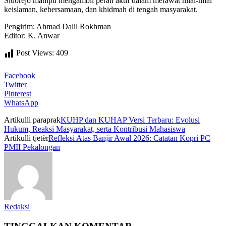
Sidorejo mampu mengambil peran aktif dalam merawat nilai-nilai
keislaman, kebersamaan, dan khidmah di tengah masyarakat.
Pengirim: Ahmad Dalil Rokhman
Editor: K. Anwar
Post Views:
409
Facebook
Twitter
Pinterest
WhatsApp
Artikulli paraprak
KUHP dan KUHAP Versi Terbaru: Evolusi
Hukum, Reaksi Masyarakat, serta Kontribusi Mahasiswa
Artikulli tjetër
Refleksi Atas Banjir Awal 2026: Catatan Kopri PC
PMII Pekalongan
Redaksi