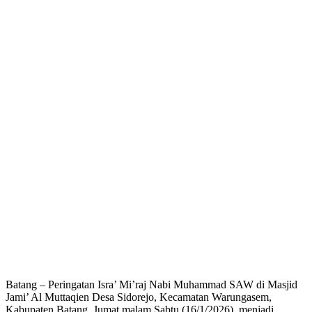
Batang – Peringatan Isra’ Mi’raj Nabi Muhammad SAW di Masjid
Jami’ Al Muttaqien Desa Sidorejo, Kecamatan Warungasem,
Kabupaten Batang, Jumat malam Sabtu (16/1/2026), menjadi