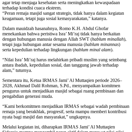
agar tetap menjaga kesehatan serta meningkatkan kewaspadaan
terhadap kondisi cuaca ekstrem.
“Peran remaja masjid sangat strategis, tidak hanya dalam kegiatan
keagamaan, tetapi juga sosial kemasyarakatan,” katanya.
Dalam mauidzah hasanahnya, Romo K.H. Abdul Ghofar
menekankan bahwa peristiwa Isra’ Mi’raj tidak hanya berkaitan
dengan hubungan manusia dengan Allah SWT (
hablum minallah
),
tetapi juga hubungan antar sesama manusia (
hablum minannas
)
serta kepedulian terhadap lingkungan (
hablum minal alam
).
“Nilai Isra’ Mi’raj harus melahirkan pribadi muslim yang seimbang
antara ibadah, kepedulian sosial, dan tanggung jawab terhadap
alam,” tuturnya.
Sementara itu, Ketua IRMAS Jami’ Al Muttaqien periode 2026–
2028, Akhmad Dalil Rohman, S.Pd., menyampaikan komitmen
pengurus untuk menjadikan masjid sebagai ruang pembinaan dan
pengabdian generasi muda.
“Kami berkomitmen menjadikan IRMAS sebagai wadah pembinaan
remaja yang berakhlak, progresif, serta mampu memberi kontribusi
nyata bagi masjid dan masyarakat,” ungkapnya.
Melalui kegiatan ini, diharapkan IRMAS Jami’ Al Muttaqien