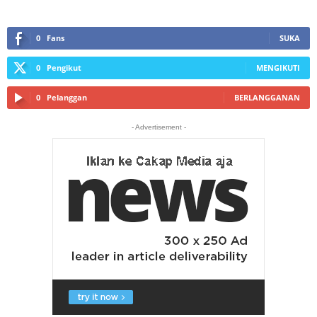
0
Fans
SUKA
0
Pengikut
MENGIKUTI
0
Pelanggan
BERLANGGANAN
- Advertisement -