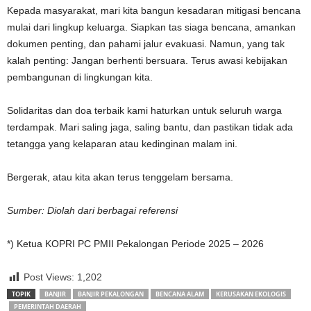
Kepada masyarakat, mari kita bangun kesadaran mitigasi bencana
mulai dari lingkup keluarga. Siapkan tas siaga bencana, amankan
dokumen penting, dan pahami jalur evakuasi. Namun, yang tak
kalah penting: Jangan berhenti bersuara. Terus awasi kebijakan
pembangunan di lingkungan kita.
Solidaritas dan doa terbaik kami haturkan untuk seluruh warga
terdampak. Mari saling jaga, saling bantu, dan pastikan tidak ada
tetangga yang kelaparan atau kedinginan malam ini.
Bergerak, atau kita akan terus tenggelam bersama.
Sumber: Diolah dari berbagai referensi
*) Ketua KOPRI PC PMII Pekalongan Periode 2025 – 2026
Post Views:
1,202
TOPIK
BANJIR
BANJIR PEKALONGAN
BENCANA ALAM
KERUSAKAN EKOLOGIS
PEMERINTAH DAERAH