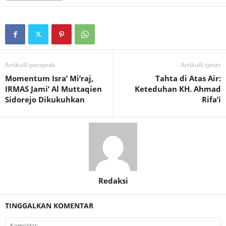
Artikulli paraprak
Artikulli tjetër
Momentum Isra’ Mi’raj,
Tahta di Atas Air:
IRMAS Jami’ Al Muttaqien
Keteduhan KH. Ahmad
Sidorejo Dikukuhkan
Rifa’i
Redaksi
TINGGALKAN KOMENTAR