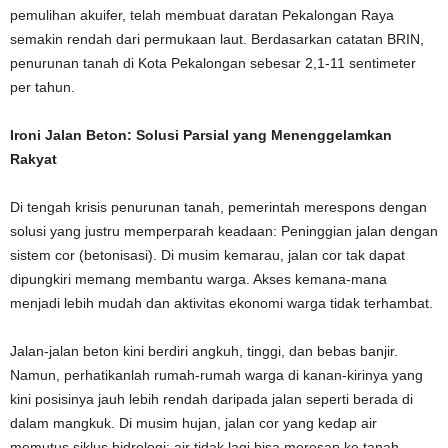
pemulihan akuifer, telah membuat daratan Pekalongan Raya
semakin rendah dari permukaan laut. Berdasarkan catatan BRIN,
penurunan tanah di Kota Pekalongan sebesar 2,1-11 sentimeter
per tahun.
Ironi Jalan Beton: Solusi Parsial yang Menenggelamkan
Rakyat
Di tengah krisis penurunan tanah, pemerintah merespons dengan
solusi yang justru memperparah keadaan: Peninggian jalan dengan
sistem cor (betonisasi). Di musim kemarau, jalan cor tak dapat
dipungkiri memang membantu warga. Akses kemana-mana
menjadi lebih mudah dan aktivitas ekonomi warga tidak terhambat.
Jalan-jalan beton kini berdiri angkuh, tinggi, dan bebas banjir.
Namun, perhatikanlah rumah-rumah warga di kanan-kirinya yang
kini posisinya jauh lebih rendah daripada jalan seperti berada di
dalam mangkuk. Di musim hujan, jalan cor yang kedap air
memutus siklus hidrologi; air tidak lagi bisa meresap ke tanah,